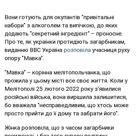
Вони готують для окупантів "привітальні
набори" з алкоголем та випічкою, до яких
додають "секретний інгредієнт" – проносне.
Про те, як українки протидіють загарбникам,
виданню ВВС Україна
розповіла
учасниця руху
опору "Мавка".
"Мавка" – корінна мелітопольчанка, що
прожила у цьому місті все своє життя. Коли у
Мелітополі 25 лютого 2022 року з'явилися
російські війська, вона вирішила залишитися,
бо вважала "несправедливим, що хтось може
просто прийти до її дому та забрати його".
Жінка розповіла, що з часом загарбники
посилюють і без того сувору політику