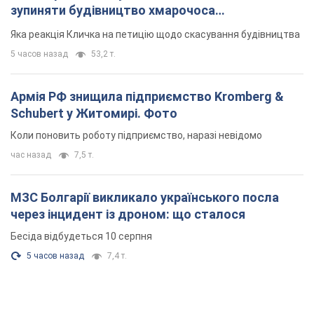
зупиняти будівництво хмарочоса
"московського вірянина"
Яка реакція Кличка на петицію щодо скасування будівництва
5 часов назад
53,2 т.
Армія РФ знищила підприємство Kromberg &
Schubert у Житомирі. Фото
Коли поновить роботу підприємство, наразі невідомо
час назад
7,5 т.
МЗС Болгарії викликало українського посла
через інцидент із дроном: що сталося
Бесіда відбудеться 10 серпня
5 часов назад
7,4 т.