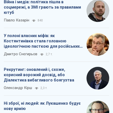
Війна і медіа: політика пішла в
соцмережі, а ЗМІ грають за правилами
ютуб
Павло Казарін
840
У полоні власних міфів: як
Костянтинівка стала головною
ідеологічною пасткою для російських
окупантів
Дмитро Снєгирьов
2,7 т.
Рекрутинг: оновлений і, схоже,
корисний ворожий досвід, або
Діалектика вибагливого боягузтва
Олександр Кірш
2,3 т.
Ні зброї, ні людей: як Лукашенко будує
нову армію