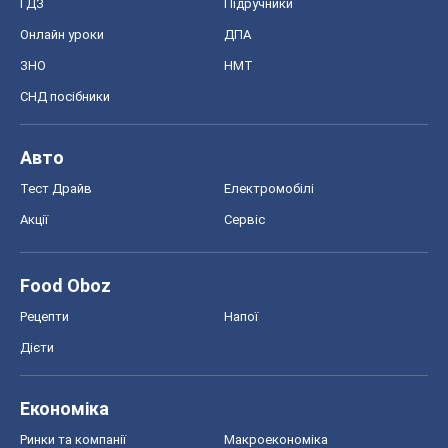
ГДЗ
Підручники
Онлайн уроки
ДПА
ЗНО
НМТ
СНД посібники
Авто
Тест Драйв
Електромобілі
Акції
Сервіс
Food Oboz
Рецепти
Напої
Дієти
Економіка
Ринки та компанії
Макроекономіка