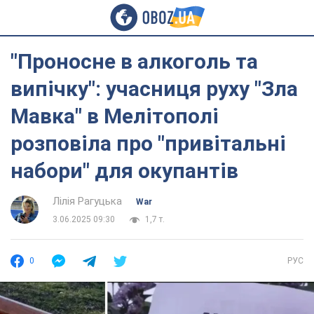
"Проносне в алкоголь та
випічку": учасниця руху "Зла
Мавка" в Мелітополі
розповіла про "привітальні
набори" для окупантів
Лілія Рагуцька
War
3.06.2025 09:30
1,7 т.
0
РУС