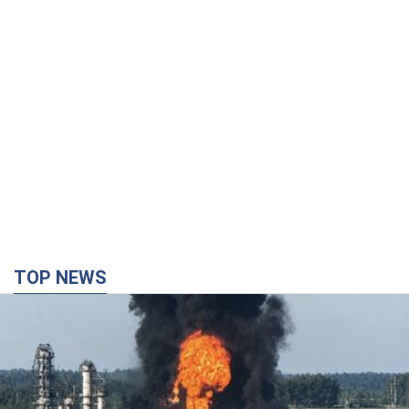
TOP NEWS
Росія стягнула під Москву три кола захисту
ППО: Зеленський пообіцяв "знаходити
технології" протидії
Президент заявив, що навіть посилена система