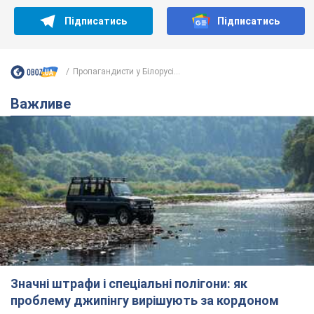
Значні штрафи і спеціальні полігони: як
проблему джипінгу вирішують за кордоном
Україні не завадить взяти приклад із країн Європи
8.08.2026 05:10
2,6 т.
На Прикарпатті після аномальної
спеки пройшла потужна злива:
дороги перетворились на річки.
Відео
Негода накрила Івано-Франківщину та