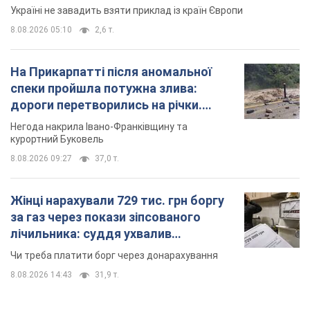
курортний Буковель
8.08.2026 09:27
37,0 т.
Жінці нарахували 729 тис. грн боргу
за газ через покази зіпсованого
лічильника: суддя ухвалив
неочікуване рішення
Чи треба платити борг через донарахування
8.08.2026 14:43
31,9 т.