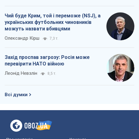
перевірити НАТО війною
Леонід Невзлін
8,5 т.
Всі думки
Про компанію
Команда
Правова інформація
Політика конфіденційності
Реклама на сайті
Документи
Редакційна політика
Журналісти OBOZ.UA на місці
подій
OBOZ.UA
Політика