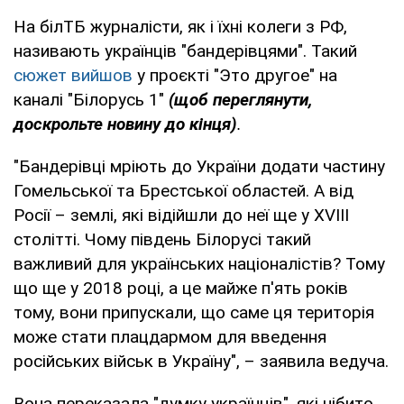
На білТБ журналісти, як і їхні колеги з РФ,
називають українців "бандерівцями". Такий
сюжет вийшов
у проєкті "Это другое" на
каналі "Білорусь 1"
(щоб переглянути,
доскрольте новину до кінця)
.
"Бандерівці мріють до України додати частину
Гомельської та Брестської областей. А від
Росії – землі, які відійшли до неї ще у XVIII
столітті. Чому південь Білорусі такий
важливий для українських націоналістів? Тому
що ще у 2018 році, а це майже п'ять років
тому, вони припускали, що саме ця територія
може стати плацдармом для введення
російських військ в Україну", – заявила ведуча.
Вона переказала "думку українців", які нібито