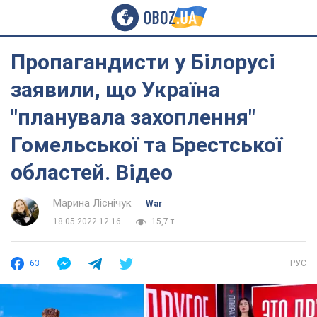
Пропагандисти у Білорусі
заявили, що Україна
"планувала захоплення"
Гомельської та Брестської
областей. Відео
Марина Ліснічук
War
18.05.2022 12:16
15,7 т.
63
РУС