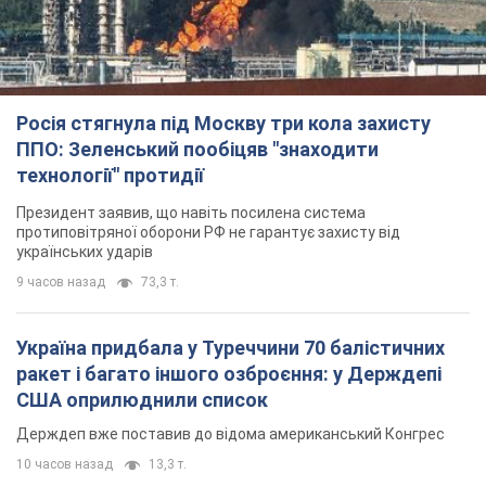
протиповітряної оборони РФ не гарантує захисту від
українських ударів
9 часов назад
73,3 т.
Україна придбала у Туреччини 70 балістичних
ракет і багато іншого озброєння: у Держдепі
США оприлюднили список
Держдеп вже поставив до відома американський Конгрес
10 часов назад
13,3 т.
"Нас почули на одне вухо": у містах України 24-й
день поспіль тривають мітинги на підтримку
Федорова. Фото і відео
Антиурядові виступи з вимогою повернути Федорова досі
тривають
10 часов назад
5,5 т.