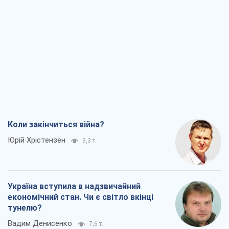
Коли закінчиться війна?
Юрій Хрістензен
9,3 т.
Україна вступила в надзвичайний
економічний стан. Чи є світло вкінці
тунелю?
Вадим Денисенко
7,6 т.
Чий буде Крим, той і переможе (NSJ), а
українських футбольних чиновників
можуть назвати вбивцями
Олександр Кірш
7,3 т.
Захід проспав загрозу: Росія може