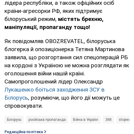
лідера республіки, а також офіційних осіб
країни-агресорки РФ, яких підтримує
білоруський режим,
містять брехню,
маніпуляції, пропаганду тощо!
Як повідомляв OBOZREVATEL, білоруська
блогерка й опозиціонерка Тетяна Мартинова
заявила, що розгортання сил спецоперацій РБ
на кордоні з Україною не можна розглядати як
оголошення війни нашій країні.
Самопроголошений лідер Олександр
Лукашенко боїться заходження ЗСУ в
Білорусь
, розуміючи, що його дії можуть це
спровокувати.
Білорусь
російська пропаганда
Війна в Україні
ЗМІ
stopwar
Редакційна політика