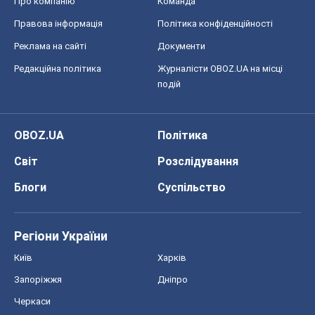
Світ
Розслідування
Блоги
Суспільство
Регіони України
Київ
Харків
Запоріжжя
Дніпро
Черкаси
Спорт
Футбол
Баскетбол
Хокей
Бокс
Формула-1
Моя школа