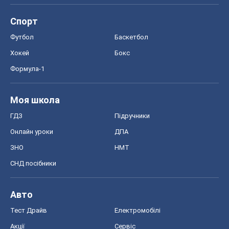
ГДЗ
Підручники
Онлайн уроки
ДПА
ЗНО
НМТ
СНД посібники
Авто
Тест Драйв
Електромобілі
Акції
Сервіс
Food Oboz
Рецепти
Напої
Дієти
Економіка