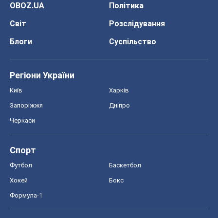
OBOZ.UA
Політика
Світ
Розслідування
Блоги
Суспільство
Регіони України
Київ
Харків
Запоріжжя
Дніпро
Черкаси
Спорт
Футбол
Баскетбол
Хокей
Бокс
Формула-1