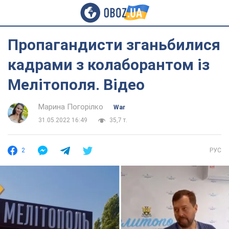
Пропагандисти зганьбилися
кадрами з колаборантом із
Мелітополя. Відео
Марина Погорілко
War
31.05.2022 16:49
35,7 т.
2
РУС