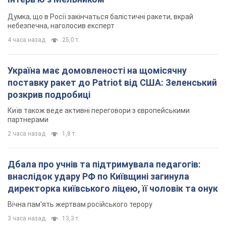
Думка, що в Росії закінчаться балістичні ракети, вкрай
небезпечна, наголосив експерт
4 часа назад
25,0 т.
Україна має домовленості на щомісячну
поставку ракет до Patriot від США: Зеленський
розкрив подробиці
Київ також веде активні переговори з європейськими
партнерами
2 часа назад
1,8 т.
Дбала про учнів та підтримувала педагогів:
внаслідок удару РФ по Київщині загинула
директорка київського ліцею, її чоловік та онук
Вічна пам'ять жертвам російського терору
3 часа назад
13,3 т.