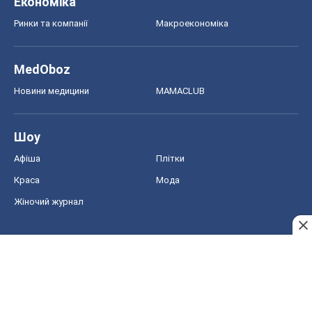
Економіка
Ринки та компанії
Макроекономіка
MedOboz
Новини медицини
MAMACLUB
Шоу
Афіша
Плітки
Краса
Мода
Жіночий журнал