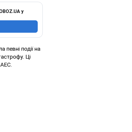
 OBOZ.UA у
 певні події на
тастрофу. Ці
 АЕС.