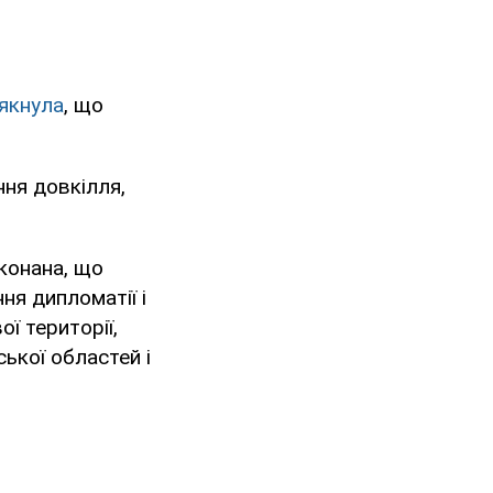
якнула
, що
ння довкілля,
конана, що
ня дипломатії і
ї території,
ької областей і