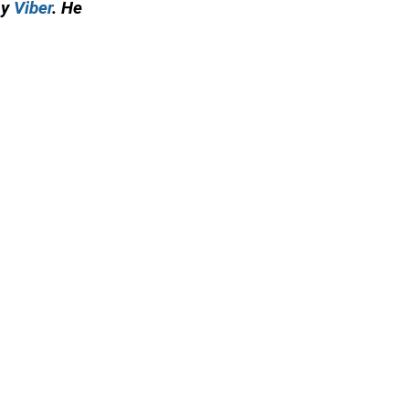
 у
Viber
. Не