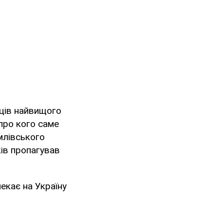
вців найвищого
 про кого саме
лівського
ів пропагував
чекає на Україну