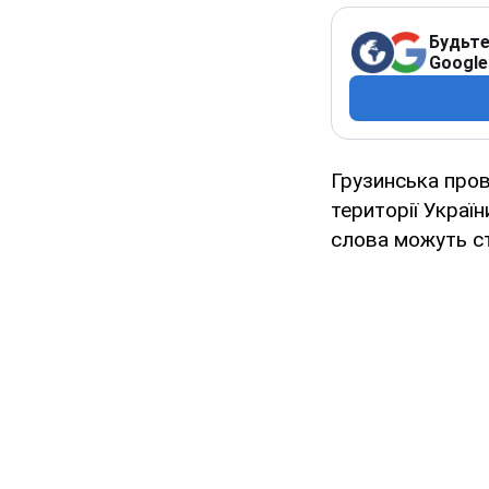
Будьте
Google
Грузинська пров
території Украї
слова можуть ст