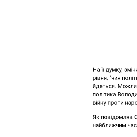
На її думку, зм
рівня, "чия полі
йдеться. Можлив
політика Волод
війну проти нар
Як повідомляв 
найближчим ча