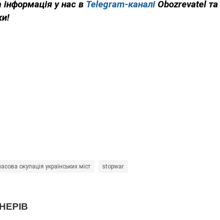
 інформація у нас в
Telegram-каналі
Obozrevatel та
ки!
асова окупація українських міст
stopwar