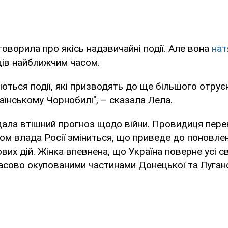
говорила про якісь надзвичайні події. Але вона
нат
нців найближчим часом.
ваються події, які призводять до ще більшого отрує
раїнському Чорнобилі", – сказала Лела.
дала втішний прогноз щодо війни. Провидиця пере
м влада Росії зміниться, що приведе до поновлен
их дій. Жінка впевнена, що Україна поверне усі сво
сово окупованими частинами Донецької та Луганс