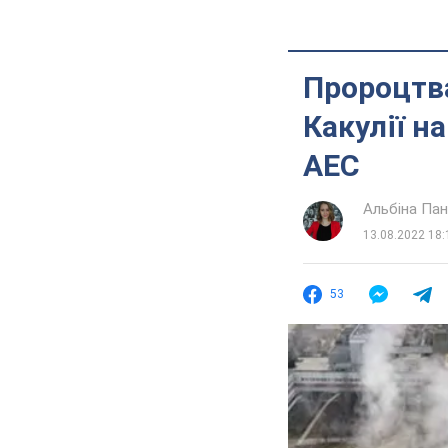
Пророцтва
Какулії н
АЕС
Альбіна Па
13.08.2022 18:
53