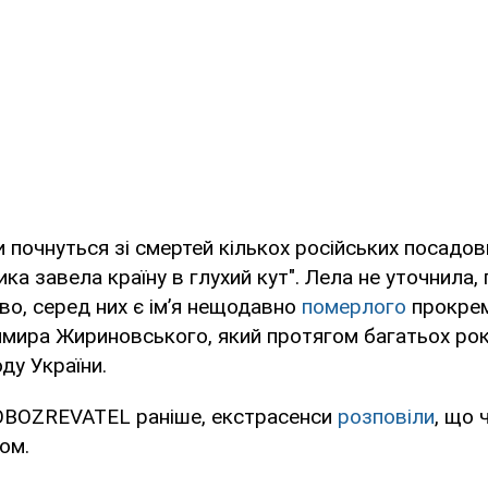
іни почнуться зі смертей кількох російських посадо
тика завела країну в глухий кут". Лела не уточнила,
о, серед них є імʼя нещодавно
померлого
прокрем
имира Жириновського, який протягом багатьох рок
оду України.
OBOZREVATEL раніше, екстрасенси
розповіли
, що 
сом.