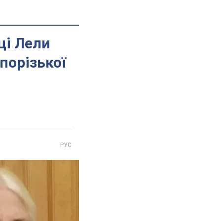
ці Лели
апорізької
РУС