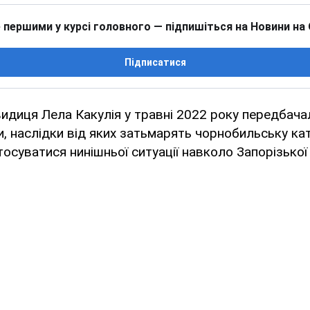
 першими у курсі головного — підпишіться на Новини на
Підписатися
идиця Лела Какулія у травні 2022 року передбачала
ни, наслідки від яких затьмарять чорнобильську ка
осуватися нинішньої ситуації навколо Запорізької