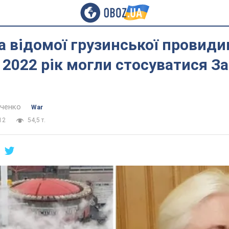
 відомої грузинської провиди
а 2022 рік могли стосуватися З
нченко
War
12
54,5 т.