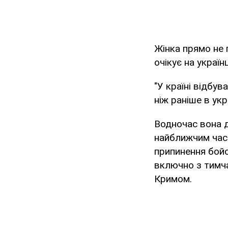
Жінка прямо не 
очікує на украї
"У країні відбу
ніж раніше в ук
Водночас вона 
найближчим часо
припинення бойов
включно з тимча
Кримом.