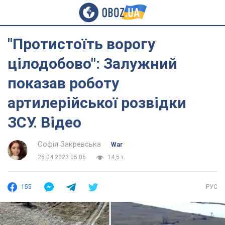
"Протистоїть ворогу
цілодобово": Залужний
показав роботу
артилерійської розвідки
ЗСУ. Відео
Софія Закревська
War
26.04.2023 05:06
14,5 т.
155
РУС