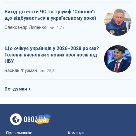
Всі думки
Про компанію
Команда
Правова інформація
Політика конфіденційності
Реклама на сайті
Документи
Редакційна політика
Журналісти OBOZ.UA на місці
подій
OBOZ.UA
Політика
Світ
Розслідування
Блоги
Суспільство