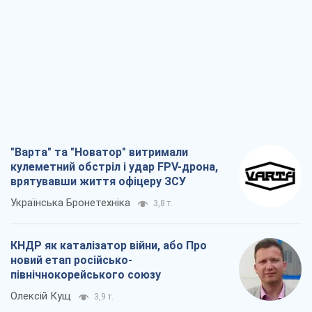
Українська Бронетехніка
3,8 т.
КНДР як каталізатор війни, або Про
новий етап російсько-
північнокорейського союзу
Олексій Кущ
3,9 т.
Вихід до еліти ЧС та тріумф "Сокола":
що відбувається в українському хокеї
Олександр Липенко
1,7 т.
Що очікує українців у 2026–2028 роках?
Головні висновки з нових прогнозів від
НБУ
Василь Фурман
28,3 т.