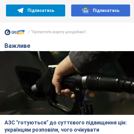
АЗС "готуються" до суттєвого підвищення цін:
українцям розповіли, чого очікувати
Як на заправках уже змінили вартість пального
10 часов назад
23,1 т.
"Білий дім не є власністю Трампа":
суд США зупинив будівництво
бальної зали за $400 млн
Трамп вже заявив, що негайно подасть
апеляцію а це "жахливе рішення"
9 часов назад
2,0 т.