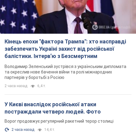
2 часа назад
6,4 т.
У Києві внаслідок російської атаки
постраждали четверо людей. Фото
Ворог продовжує регулярний ракетний терор столиці
2 часа назад
14,4 т.
Росіяни атакували дроном лікарню у Херсоні:
постраждали медпрацівниці
Загалом постраждали чотири жінки – і вони не єдині поранені
за добу
8 часов назад
3,5 т.