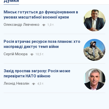
Захід проспав загрозу: Росія може
перевірити НАТО війною
Леонід Невзлін
4,5 т.
"Варта" та "Новатор" витримали
кулеметний обстріл і удар FPV-дрона,
врятувавши життя офіцеру ЗСУ