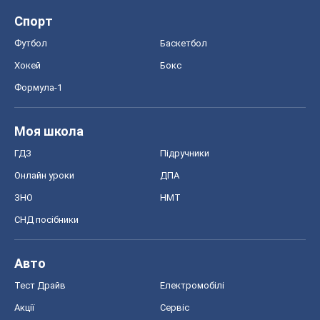
СНД посібники
Авто
Тест Драйв
Електромобілі
Акції
Сервіс
Food Oboz
Рецепти
Напої
Дієти
Економіка
Ринки та компанії
Макроекономіка
MedOboz