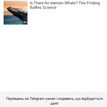
Підпишись на Telegram-канал і подивись, що відбудеться
далі!
Підписатись
Підписатись
"Протистоїть ворогу цілодобово":...
Важливе