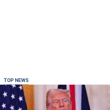
TOP NEWS
Кінець епохи "фактора Трампа": хто насправді
забезпечить Україні захист від російської
балістики. Інтерв’ю з Безсмертним
Володимир Зеленський зустрівся з українським дипломата
та окреслив нове бачення війни та ролі міжнародних
партнерів у боротьбі з Росією