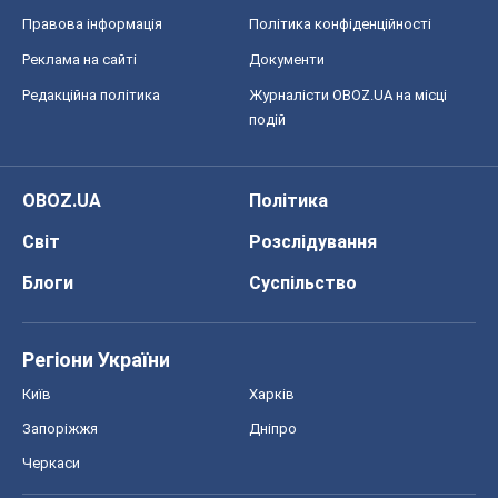
Регіони України
Київ
Харків
Запоріжжя
Дніпро
Черкаси
Спорт
Футбол
Баскетбол
Хокей
Бокс
Формула-1
Моя школа
ГДЗ
Підручники
Онлайн уроки
ДПА
ЗНО
НМТ