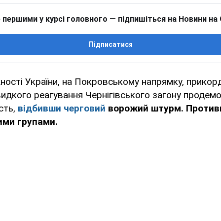
 першими у курсі головного — підпишіться на Новини на
Підписатися
ності України, на Покровському напрямку, прикор
идкого реагування Чернігівського загону продем
ість,
відбивши черговий
ворожий штурм. Против
ими групами.