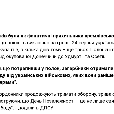
ків були як фанатичні прихильники кремлівсько
 що воюють виключно за гроші. 24 серпня українсь
купантів, а кілька днів тому – ще трьох. Полонені 
 від окупованої Донеччини до Удмуртії та Осетії.
и, що
потрапивши у полон, загарбники отримал
ду від українських військових, яких вони раніш
ерами".
икордонники продовжують тримати оборону, зрива
струючи, що День Незалежності – це не лише свя
боду", - додали в ДПСУ.