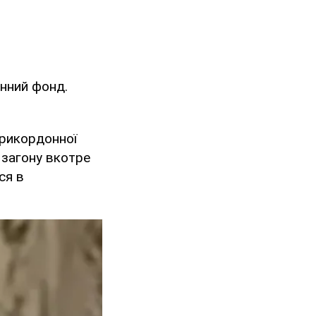
інний фонд.
прикордонної
 загону вкотре
ся в