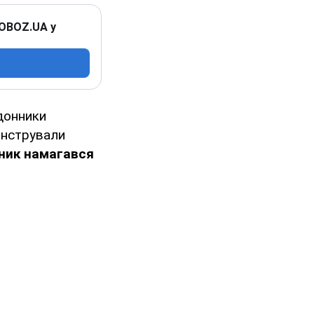
 OBOZ.UA у
донники
онстрували
ник намагався