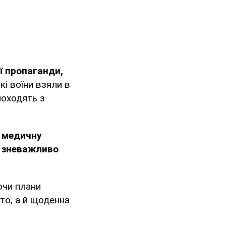
ї пропаганди,
кі воїни взяли в
походять з
и медичну
е зневажливо
ючи плани
то, а й щоденна