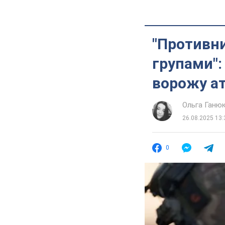
"Противн
групами":
ворожу ат
Ольга Ганю
26.08.2025 13:
0