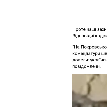
Проте наші захи
Відповідні кадр
"На Покровськом
комендатури шв
довели: українс
повідомленні.