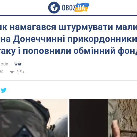
ик намагався штурмувати мал
 на Донеччинні прикордонники
аку і поповнили обмінний фон
кова
War
30
3,5 т.