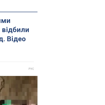
ими
 відбили
д. Відео
РУС