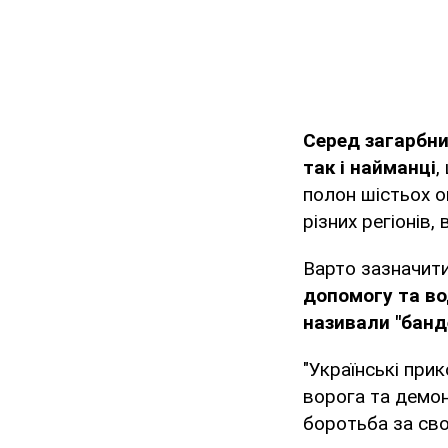
Серед загарбни
так і найманці
,
полон шістьох о
різних регіонів,
Варто зазначит
допомогу та во
називали "банд
"Українські пр
ворога та демон
боротьба за сво