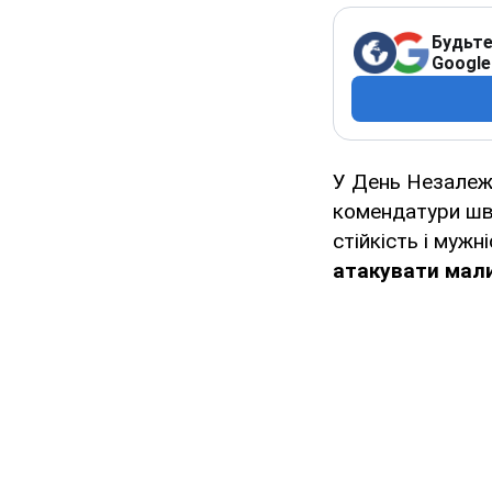
Будьте
Google
У День Незалеж
комендатури шв
стійкість і мужн
атакувати мал