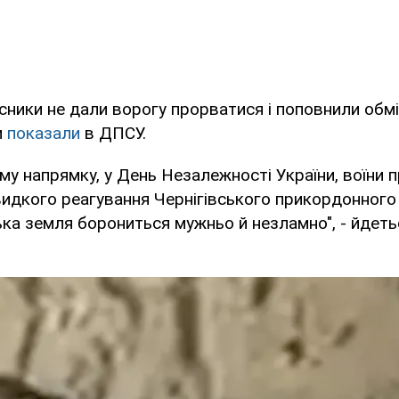
сники не дали ворогу прорватися і поповнили обм
и
показали
в ДПСУ.
у напрямку, у День Незалежності України, воїни 
идкого реагування Чернігівського прикордонного
ька земля борониться мужньо й незламно", - йдеть