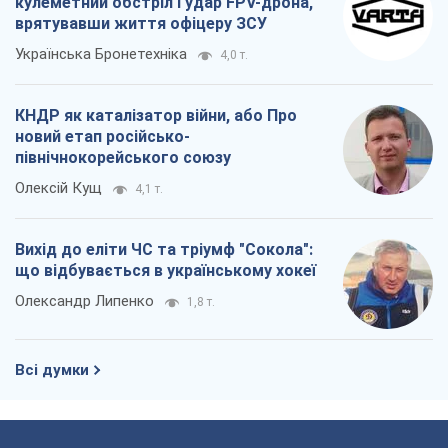
що відбувається в українському хокеї
Олександр Липенко
1,8 т.
Всі думки
Про компанію
Команда
Правова інформація
Політика конфіденційності
Реклама на сайті
Документи
Редакційна політика
Журналісти OBOZ.UA на місці
подій
OBOZ.UA
Політика