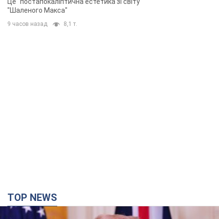
TOP NEWS
Кінець епохи "фактора Трампа": хто насправді
забезпечить Україні захист від російської