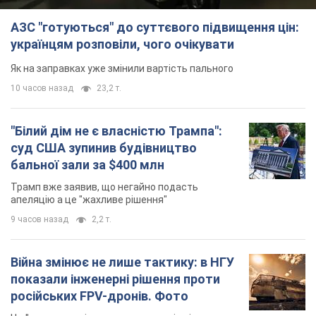
Трамп вже заявив, що негайно подасть
апеляцію а це "жахливе рішення"
9 часов назад
2,2 т.
Війна змінює не лише тактику: в НГУ
показали інженерні рішення проти
російських FPV-дронів. Фото
Це "постапокаліптична естетика зі світу
"Шаленого Макса"
9 часов назад
8,1 т.