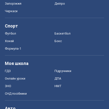
Моя школа
ГДЗ
Підручники
Онлайн уроки
ДПА
ЗНО
НМТ
СНД посібники
Авто
Тест Драйв
Електромобілі
Акції
Сервіс
Food Oboz
Рецепти
Напої
Дієти
Економіка