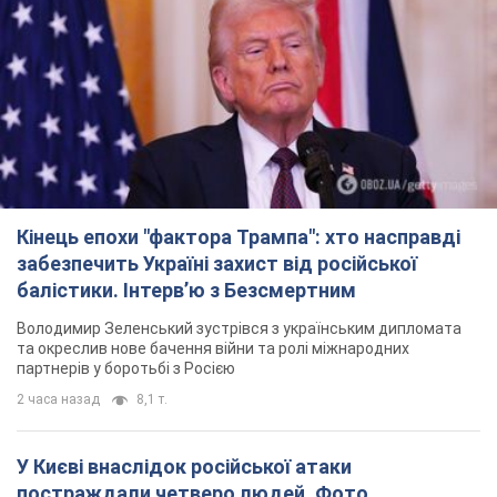
балістики. Інтерв’ю з Безсмертним
Володимир Зеленський зустрівся з українським дипломата
та окреслив нове бачення війни та ролі міжнародних
партнерів у боротьбі з Росією
2 часа назад
8,1 т.
У Києві внаслідок російської атаки
постраждали четверо людей. Фото
Ворог продовжує регулярний ракетний терор столиці
2 часа назад
16,6 т.
Росіяни атакували дроном лікарню у Херсоні:
постраждали медпрацівниці
Загалом постраждали чотири жінки – і вони не єдині поранені
за добу
8 часов назад
3,7 т.