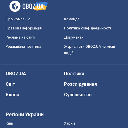
Світ
Розслідування
Блоги
Суспільство
Регіони України
Київ
Харків
Запоріжжя
Дніпро
Черкаси
Спорт
Футбол
Баскетбол
Хокей
Бокс
Формула-1