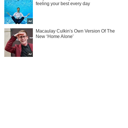
Підпишись на Telegram-канал і подивись, що відбудеться
далі!
Підписатись
Підписатись
"Противнику стане гірше":...
Важливе