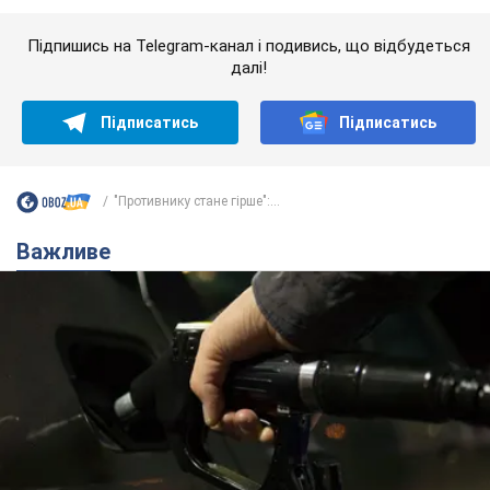
АЗС "готуються" до суттєвого підвищення цін:
українцям розповіли, чого очікувати
Як на заправках уже змінили вартість пального
10 часов назад
23,2 т.
"Білий дім не є власністю Трампа":
суд США зупинив будівництво
бальної зали за $400 млн