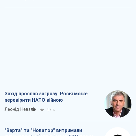
Захід проспав загрозу: Росія може
перевірити НАТО війною
Леонід Невзлін
4,7 т.
"Варта" та "Новатор" витримали
кулеметний обстріл і удар FPV-дрона,
врятувавши життя офіцеру ЗСУ
Українська Бронетехніка
4,0 т.
КНДР як каталізатор війни, або Про
новий етап російсько-
північнокорейського союзу
Олексій Кущ
4,1 т.
Вихід до еліти ЧС та тріумф "Сокола":