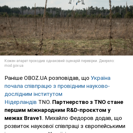
Раніше OBOZ.UA розповідав, що
Україна
почала співпрацю з провідним науково-
дослідним інститутом
Нідерландів
TNO.
Партнерство з TNO стане
першим міжнародним R&D-проєктом у
межах Brave1
. Михайло Федоров додав, що
розвиток наукової співпраці з європейськими