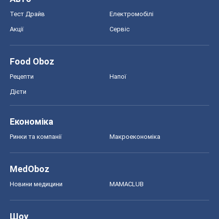
Ринки та компанії
Макроекономіка
MedOboz
Новини медицини
MAMACLUB
Шоу
Афіша
Плітки
Краса
Мода
Жіночий журнал