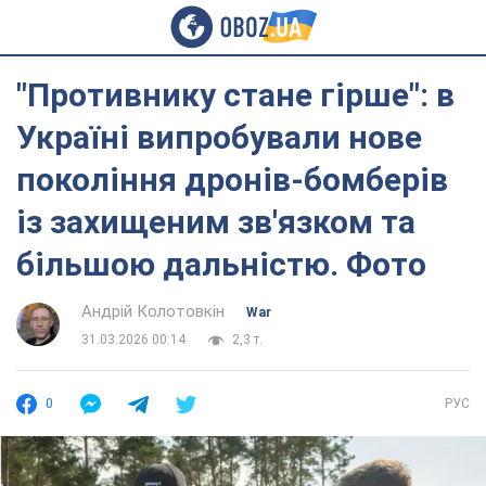
"Противнику стане гірше": в
Україні випробували нове
покоління дронів-бомберів
із захищеним зв'язком та
більшою дальністю. Фото
Андрій Колотовкін
War
31.03.2026 00:14
2,3 т.
0
РУС