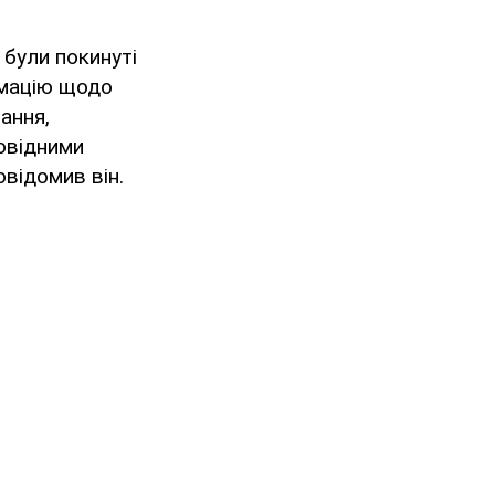
 були покинуті
рмацію щодо
ання,
повідними
відомив він.