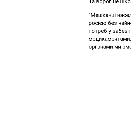
Та ворог не шко
"Мешканці насел
росією без найн
потреб у забезп
медикаментами, 
органами ми змо