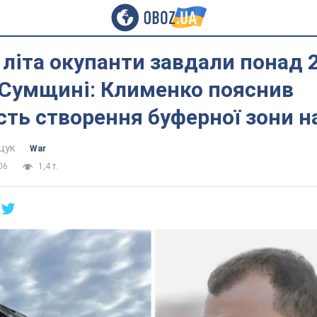
літа окупанти завдали понад 
 Сумщині: Клименко пояснив
сть створення буферної зони н
щук
War
06
1,4 т.