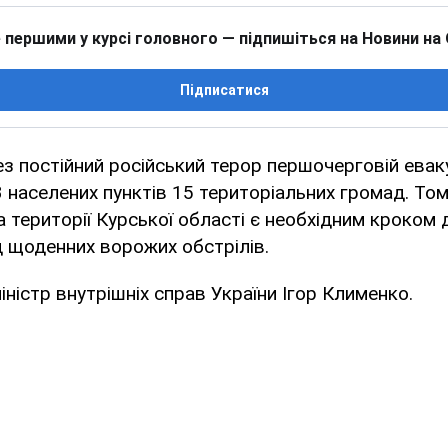
 першими у курсі головного — підпишіться на Новини на
Підписатися
з постійний російський терор першочерговій еваку
3 населених пунктів 15 територіальних громад. То
а території Курської області є необхідним кроком 
д щоденних ворожих обстрілів.
іністр внутрішніх справ України Ігор Клименко.