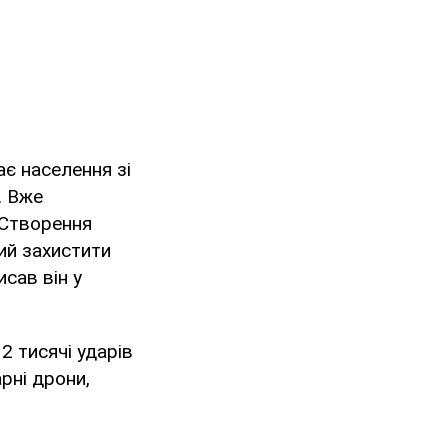
ає населення зі
. Вже
 Створення
ний захистити
сав він у
2 тисячі ударів
рні дрони,