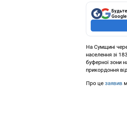
Будьте
Google
На Сумщині чере
населення зі 18
буферної зони н
прикордоння ві
Про це
заявив
м