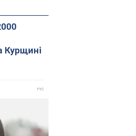
2000
а Курщині
РУС