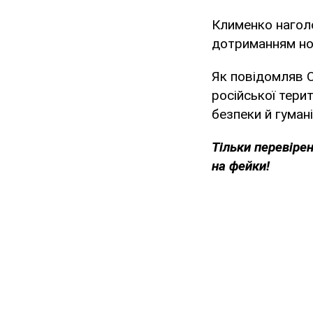
Клименко наголо
дотриманням но
Як повідомляв 
російської терит
безпеки й гуман
Тільки
перевірен
на фейки!