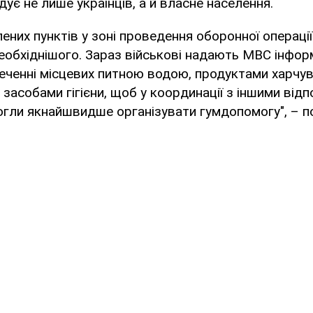
дує не лише українців, а й власне населення.
ених пунктів у зоні проведення оборонної операції
еобхіднішого. Зараз військові надають МВС інфо
еченні місцевих питною водою, продуктами харчув
засобами гігієни, щоб у координації з іншими від
гли якнайшвидше організувати гумдопомогу", – по