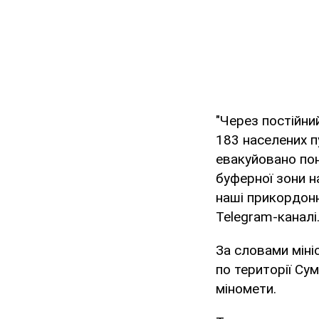
"Через постійни
183 населених п
евакуйовано пон
буферної зони н
наші прикордонн
Telegram-каналі
За словами міні
по території Су
міномети.