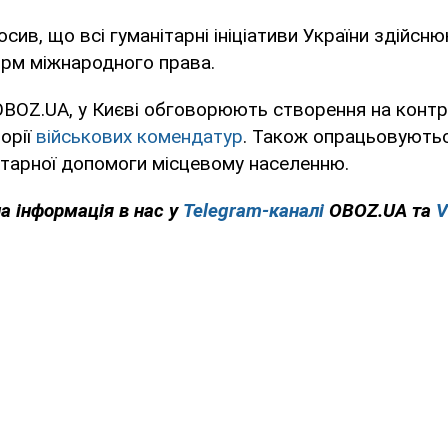
сив, що всі гуманітарні ініціативи України здійсню
рм міжнародного права.
OBOZ.UA, у Києві обговорюють створення на конт
орії
військових комендатур
. Також опрацьовують
ітарної допомоги місцевому населенню.
а інформація в нас у
Telegram-каналі
OBOZ.UA та
V