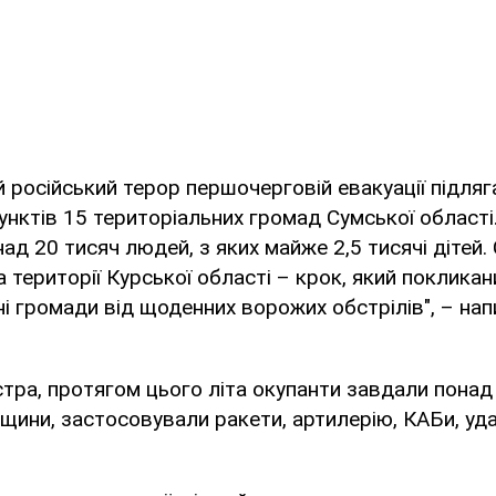
й російський терор першочерговій евакуації підляг
унктів 15 територіальних громад Сумської області
ад 20 тисяч людей, з яких майже 2,5 тисячі дітей.
а території Курської області – крок, який поклика
і громади від щоденних ворожих обстрілів", – напи
.
стра, протягом цього літа окупанти завдали понад 
мщини, застосовували ракети, артилерію, КАБи, уда