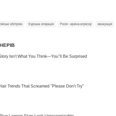
сійські обстріли
Курська операція
Росія - країна-агресор
евакуація