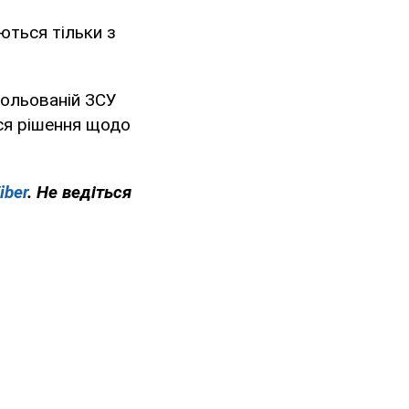
ються тільки з
рольованій ЗСУ
ся рішення щодо
iber
. Не ведіться