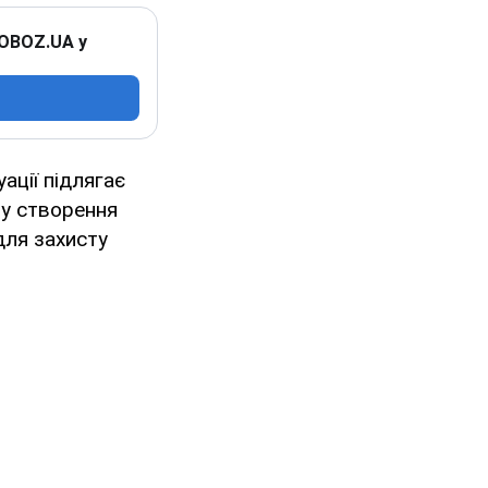
 OBOZ.UA у
ації підлягає
му створення
для захисту