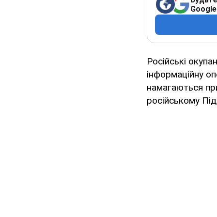
Google
Російські окупа
інформаційну оп
намагаються при
російському Під