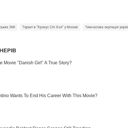
ських ЗМІ
Теракт в "Крокус Сіті Хол" у Москві
Тимчасова окупація украї