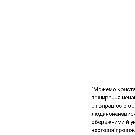
"Можемо конста
поширення ненав
співпрацює з ос
людиноненависни
обережними й ун
чергової провок