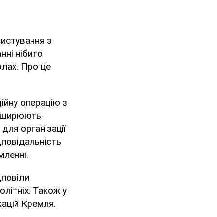
листування з
нні нібито
олах. Про це
ійну операцію з
 поширюють
для організації
дповідальність
мленні.
дповіли
олітніх. Також у
кацій Кремля.