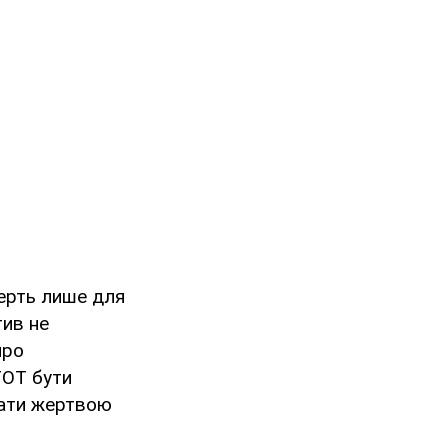
ерть лише для
тив не
про
ТОТ бути
тати жертвою