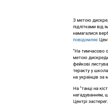
З метою дискре
підлітками від і
намагалися верб
повідомляє
Цен
"На тимчасово о
метою дискредит
фейкові листува
теракту у школа
на українців за 
На "танці на кіс
нагадуванням, щ
Центрі застерег