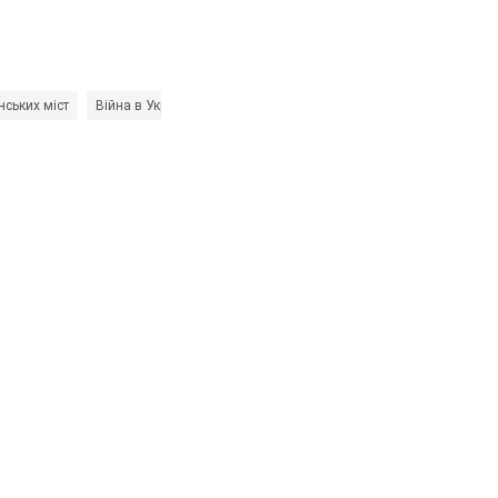
нських міст
Війна в Україні
Росія - країна-агресор
фейки