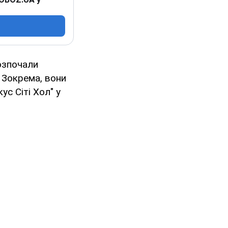
озпочали
. Зокрема, вони
ус Сіті Хол" у