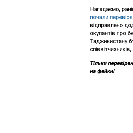
Нагадаємо, рані
почали перевір
відправлено дод
окупантів про бе
Таджикистану бу
співвітчизників,
Тільки перевіре
на фейки!