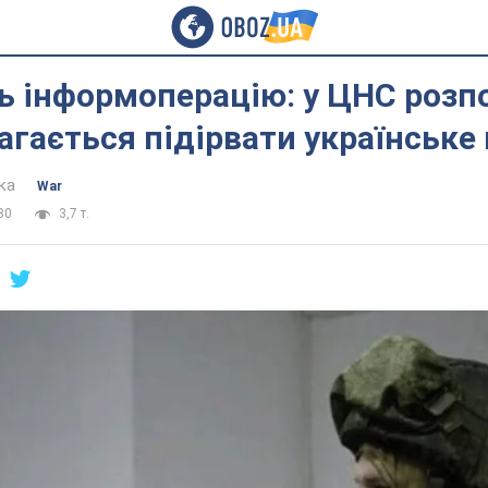
 інформоперацію: у ЦНС розпо
агається підірвати українське
ка
War
30
3,7 т.