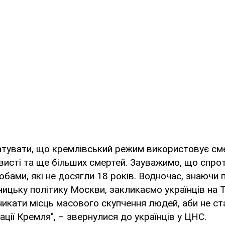
тувати, що кремлівський режим використовує см
исті та ще більших смертей. Зауважимо, що спро
обами, які не досягли 18 років. Водночас, знаючи 
цьку політику Москви, закликаємо українців на 
икати місць масового скупчення людей, аби не с
ації Кремля", – звернулися до українців у ЦНС.