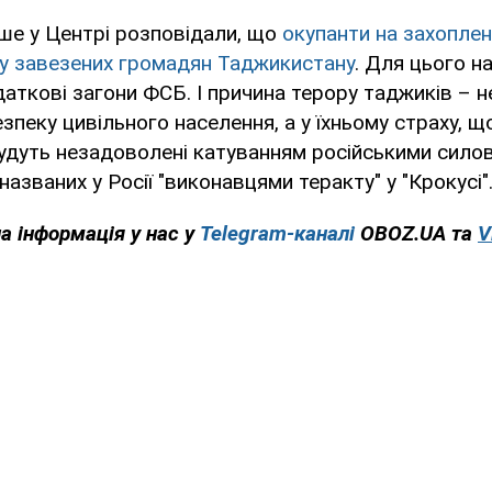
ше у Центрі розповідали, що
окупанти на захоплен
ку завезених громадян Таджикистану
. Для цього н
аткові загони ФСБ. І причина терору таджиків – не
зпеку цивільного населення, а у їхньому страху, що
дуть незадоволені катуванням російськими силов
 названих у Росії "виконавцями теракту" у "Крокусі"
на інформація у нас у
Telegram-каналі
OBOZ.UA та
V