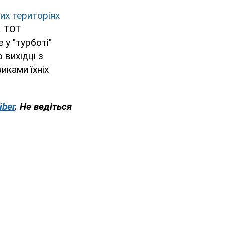
их територіях
а ТОТ
 у "турботі"
 вихідці з
иками їхніх
.
iber
. Не ведіться