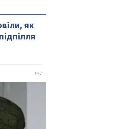
віли, як
 підпілля
РУС