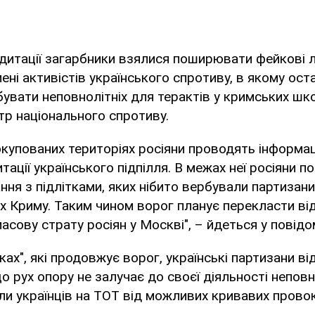
дитації загарбники взялися поширювати фейкові 
мені активістів українського спротиву, в якому оста
увати неповнолітніх для терактів у кримських шк
тр національного спротиву.
купованих територіях росіяни проводять інформац
ації українського підпілля. В межах неї росіяни
ння з підлітками, яких нібито вербували партизани 
х Криму. Таким чином ворог планує перекласти ві
масову страту росіян у Москві", – йдеться у повідо
тках", які продовжує ворог, українські партизани ві
о рух опору не залучає до своєї діяльності неповн
ли українців на ТОТ від можливих кривавих прово