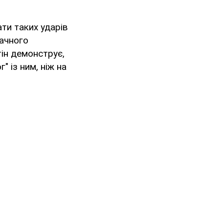
ати таких ударів
начного
тін демонструє,
" із ним, ніж на