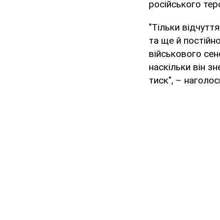
російського тер
"Тільки відчутт
та ще й постійн
військового сен
наскільки він зн
тиск", – наголо