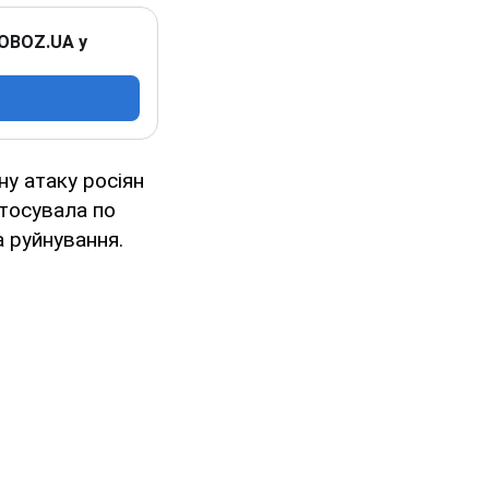
 OBOZ.UA у
у атаку росіян
стосувала по
а руйнування.