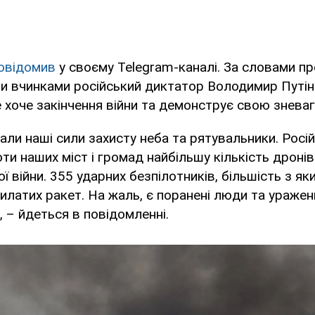
овідомив
у своєму Telegram-каналі. За словами пр
ми вчинками російський диктатор Володимир Путін
 хоче закінчення війни та демонструє свою зневагу
али наші сили захисту неба та рятувальники. Росі
ти наших міст і громад найбільшу кількість дронів
 війни. 355 ударних безпілотників, більшість з яки
илатих ракет. На жаль, є поранені люди та уражен
, – йдеться в повідомленні.