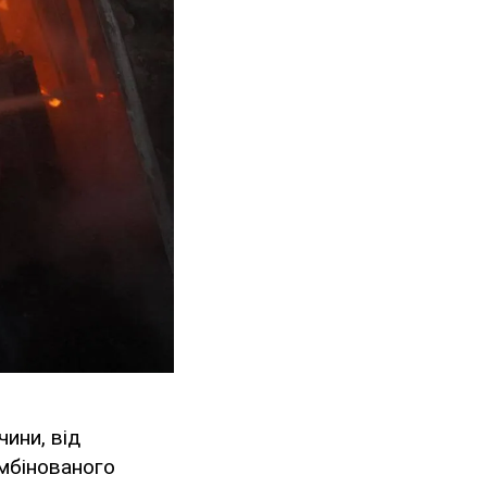
чини, від
омбінованого