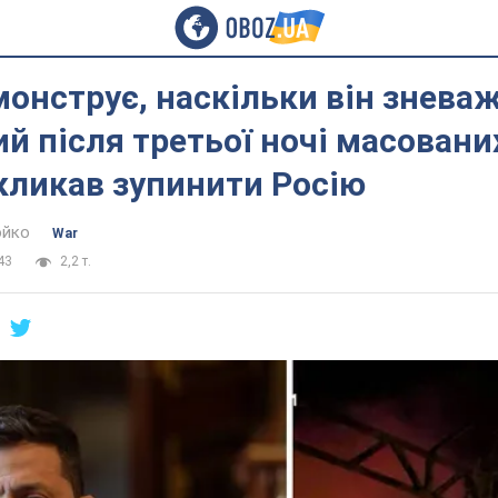
монструє, наскільки він зневаж
й після третьої ночі масовани
кликав зупинити Росію
юйко
War
43
2,2 т.