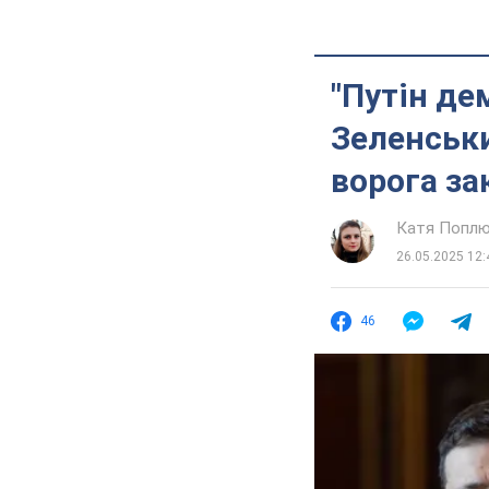
"Путін де
Зеленськи
ворога за
Катя Попл
26.05.2025 12:
46