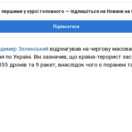
 першими у курсі головного — підпишіться на Новини на
Підписатися
димир Зеленський
відреагував на чергову масован
ня по Україні. Він зазначив, що країна-терорист за
355 дронів та 9 ракет, внаслідок чого є поранені т