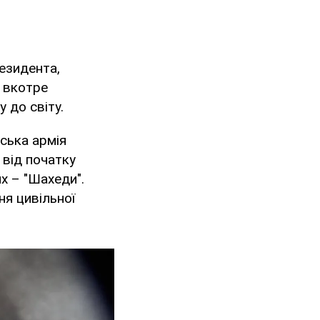
езидента,
 вкотре
 до світу.
йська армія
 від початку
х – "Шахеди".
ня цивільної