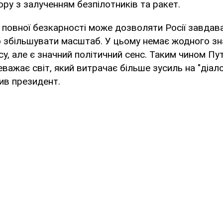
ору з залученням безпілотників та ракет.
я повної безкарності може дозволяти Росії завдав
о збільшувати масштаб. У цьому немає жодного з
су, але є значний політичний сенс. Таким чином Пу
еважає світ, який витрачає більше зусиль на "діалог
сив президент.