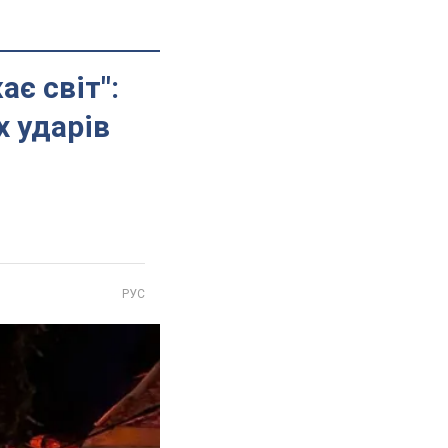
ає світ":
х ударів
РУС