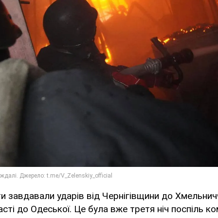
нти завдавали ударів від Чернігівщини до Хмельнич
асті до Одеської. Це була вже третя ніч поспіль к