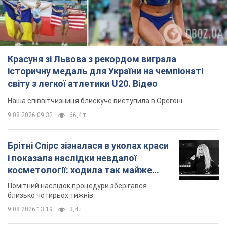
Красуня зі Львова з рекордом виграла
історичну медаль для України на чемпіонаті
світу з легкої атлетики U20. Відео
Наша співвітчизниця блискуче виступила в Орегоні
9.08.2026 09:32
66,4 т.
Брітні Спірс зізналася в уколах краси
і показала наслідки невдалої
косметології: ходила так майже
місяць
Помітний наслідок процедури зберігався
близько чотирьох тижнів
9.08.2026 13:19
3,4 т.