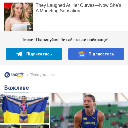
Тисни! Підписуйся! Читай тільки найкраще!
Підписатись
Підписатись
"Путін думав що...
Важливе