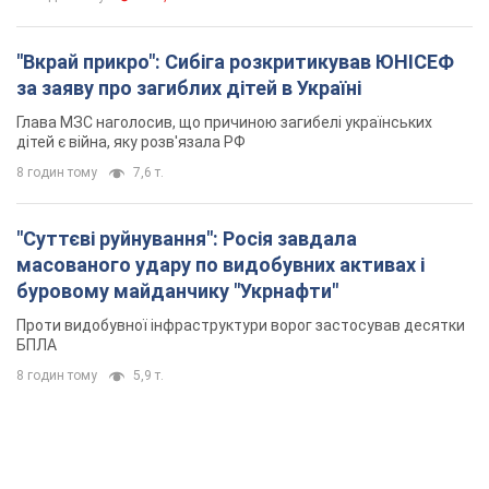
"Вкрай прикро": Сибіга розкритикував ЮНІСЕФ
за заяву про загиблих дітей в Україні
Глава МЗС наголосив, що причиною загибелі українських
дітей є війна, яку розв'язала РФ
8 годин тому
7,6 т.
"Суттєві руйнування": Росія завдала
масованого удару по видобувних активах і
буровому майданчику "Укрнафти"
Проти видобувної інфраструктури ворог застосував десятки
БПЛА
8 годин тому
5,9 т.