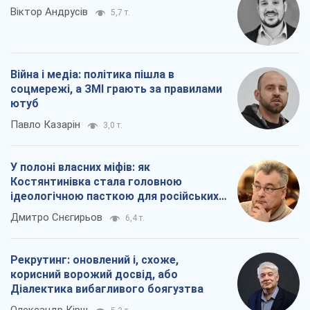
Віктор Андрусів
5,7 т.
Війна і медіа: політика пішла в
соцмережі, а ЗМІ грають за правилами
ютуб
Павло Казарін
3,0 т.
У полоні власних міфів: як
Костянтинівка стала головною
ідеологічною пасткою для російських
окупантів
Дмитро Снєгирьов
6,4 т.
Рекрутинг: оновлений і, схоже,
корисний ворожий досвід, або
Діалектика вибагливого боягузтва
Олександр Кірш