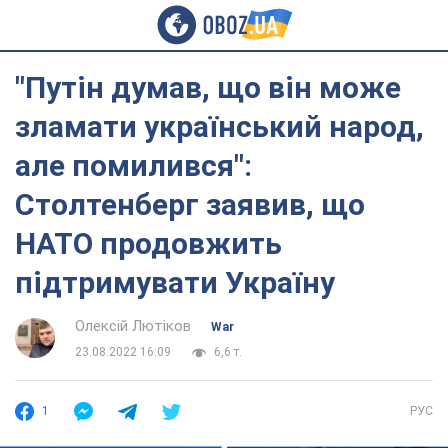
"Путін думав, що він може
зламати український народ,
але помилився":
Столтенберг заявив, що
НАТО продовжить
підтримувати Україну
Олексій Лютіков
War
23.08.2022 16:09
6,6 т.
1
РУС