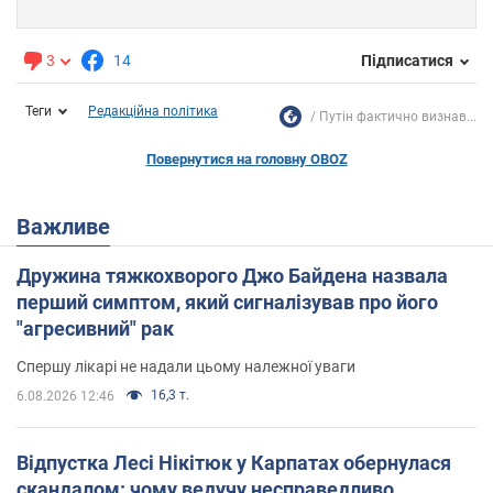
3
14
Підписатися
Теги
Редакційна політика
Путін фактично визнав...
Повернутися на головну OBOZ
Важливе
Дружина тяжкохворого Джо Байдена назвала
перший симптом, який сигналізував про його
"агресивний" рак
Спершу лікарі не надали цьому належної уваги
16,3 т.
6.08.2026 12:46
Відпустка Лесі Нікітюк у Карпатах обернулася
скандалом: чому ведучу несправедливо