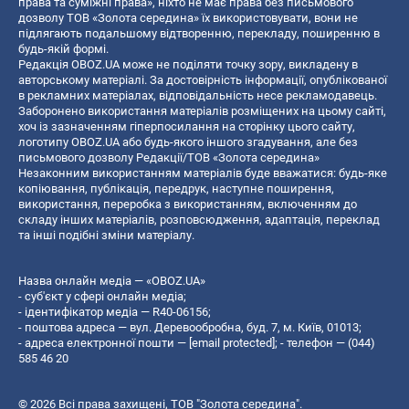
права та суміжні права», ніхто не має права без письмового
дозволу ТОВ «Золота середина» їх використовувати, вони не
підлягають подальшому відтворенню, перекладу, поширенню в
будь-якій формі.
Редакція OBOZ.UA може не поділяти точку зору, викладену в
авторському матеріалі. За достовірність інформації, опублікованої
в рекламних матеріалах, відповідальність несе рекламодавець.
Заборонено використання матеріалів розміщених на цьому сайті,
хоч із зазначенням гіперпосилання на сторінку цього сайту,
логотипу OBOZ.UA або будь-якого іншого згадування, але без
письмового дозволу Редакції/ТОВ «Золота середина»
Незаконним використанням матеріалів буде вважатися: будь-яке
копiювання, публiкацiя, передрук, наступне поширення,
використання, переробка з використанням, включенням до
складу інших матеріалів, розповсюдження, адаптація, переклад
та інші подібні зміни матеріалу.
Назва онлайн медіа — «OBOZ.UA»
- суб'єкт у сфері онлайн медіа;
- ідентифікатор медіа — R40-06156;
- поштова адреса — вул. Деревообробна, буд. 7, м. Київ, 01013;
- адреса електронної пошти —
[email protected]
; - телефон — (044)
585 46 20
© 2026 Всі права захищені, ТОВ "Золота середина".