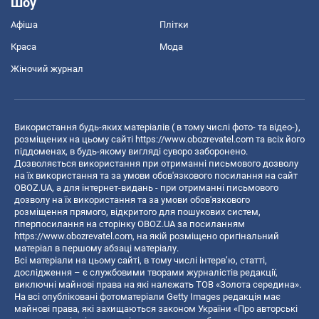
Шоу
Афіша
Плітки
Краса
Мода
Жіночий журнал
Використання будь-яких матеріалів ( в тому числі фото- та відео-),
розміщених на цьому сайті
https://www.obozrevatel.com
та всіх його
піддоменах, в будь-якому вигляді суворо заборонено.
Дозволяється використання при отриманні письмового дозволу
на їх використання та за умови обов'язкового посилання на сайт
OBOZ.UA, а для інтернет-видань - при отриманні письмового
дозволу на їх використання та за умови обов'язкового
розміщення прямого, відкритого для пошукових систем,
гіперпосилання на сторінку OBOZ.UA за посиланням
https://www.obozrevatel.com
, на якій розміщено оригінальний
матеріал в першому абзаці матеріалу.
Всі матеріали на цьому сайті, в тому числі інтерв’ю, статті,
дослідження – є службовими творами журналістів редакції,
виключні майнові права на які належать ТОВ «Золота середина».
На всі опубліковані фотоматеріали Getty Images редакція має
майнові права, які захищаються законом України «Про авторські