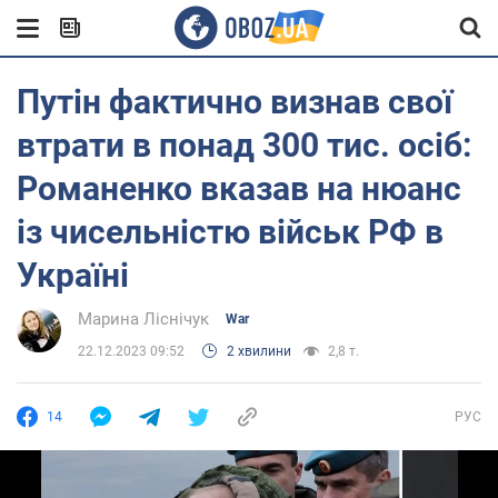
Путін фактично визнав свої
втрати в понад 300 тис. осіб:
Романенко вказав на нюанс
із чисельністю військ РФ в
Україні
Марина Ліснічук
War
22.12.2023 09:52
2 хвилини
2,8 т.
14
РУС