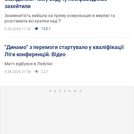
захейтили
Знаменитість вийшла на пряму комунікацію в мережі та
розставила всі крапки над "і"
13,0 т.
6.08.2026 17:32
"Динамо" з перемоги стартувало у кваліфікації
Ліги конференцій. Відео
Матч відбувся в Любліні
2,2 т.
6.08.2026 21:56