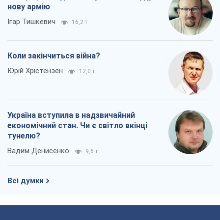
Україна вступила в надзвичайний
економічний стан. Чи є світло вкінці
тунелю?
Вадим Денисенко
9,6 т.
Всі думки
Про компанію
Команда
Правова інформація
Політика конфіденційності
Реклама на сайті
Документи
Редакційна політика
Журналісти OBOZ.UA на місці
подій