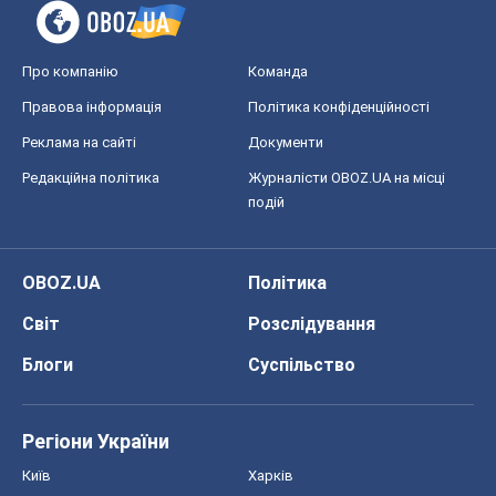
OBOZ.UA
Політика
Світ
Розслідування
Блоги
Суспільство
Регіони України
Київ
Харків
Запоріжжя
Дніпро
Черкаси
Спорт
Футбол
Баскетбол
Хокей
Бокс
Формула-1