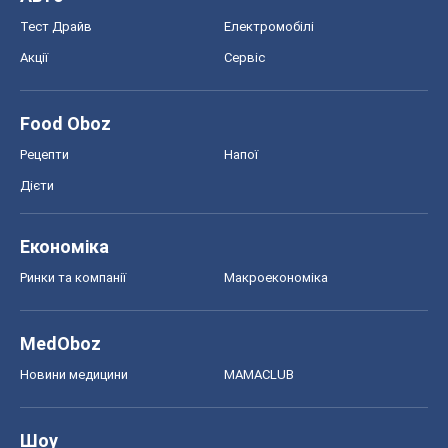
Економіка
Ринки та компанії
Макроекономіка
MedOboz
Новини медицини
MAMACLUB
Шоу
Афіша
Плітки
Краса
Мода
Жіночий журнал