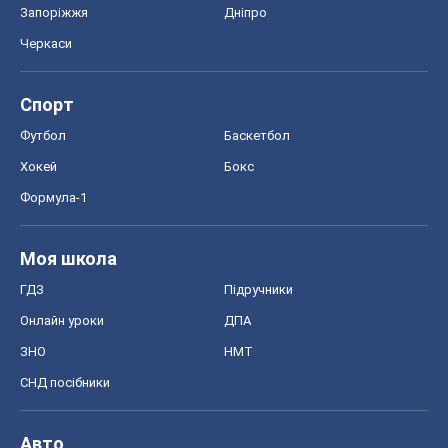
Моя школа
ГДЗ
Підручники
Онлайн уроки
ДПА
ЗНО
НМТ
СНД посібники
Авто
Тест Драйв
Електромобілі
Акції
Сервіс
Food Oboz
Рецепти
Напої
Дієти