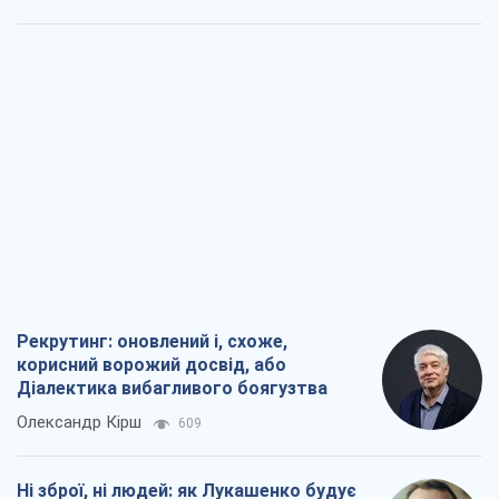
Рекрутинг: оновлений і, схоже,
корисний ворожий досвід, або
Діалектика вибагливого боягузтва
Олександр Кірш
609
Ні зброї, ні людей: як Лукашенко будує
нову армію
Ігар Тишкевич
16,2 т.
Коли закінчиться війна?
Юрій Хрістензен
12,0 т.