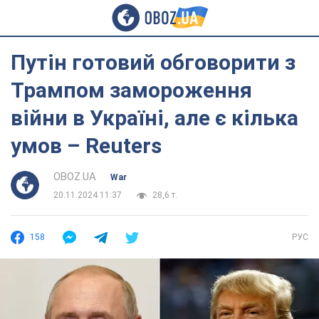
Путін готовий обговорити з
Трампом замороження
війни в Україні, але є кілька
умов – Reuters
OBOZ.UA
War
20.11.2024 11:37
28,6 т.
158
РУС