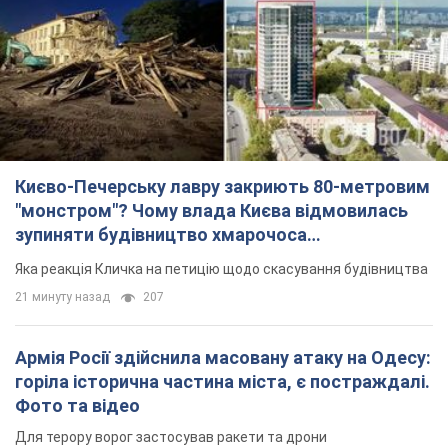
"монстром"? Чому влада Києва відмовилась
зупиняти будівництво хмарочоса
"московського вірянина"
Яка реакція Кличка на петицію щодо скасування будівництва
21 минуту назад
207
Армія Росії здійснила масовану атаку на Одесу:
горіла історична частина міста, є постраждалі.
Фото та відео
Для терору ворог застосував ракети та дрони
2 часа назад
51,1 т.
"Воюють проти продовольчої безпеки світу!"
Зеленський заявив, що армія Росії знову цілила
у порт в Одесі
Лише за тиждень проти України використали десятки ракет,
більшість із яких – балістичні