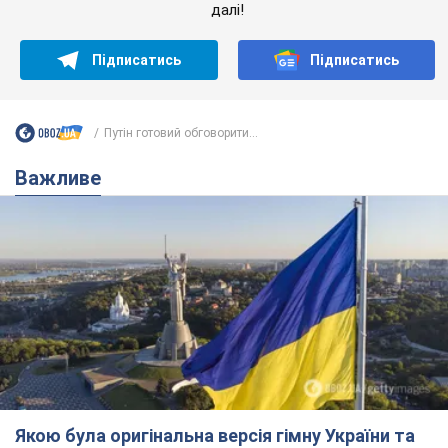
Якою була оригінальна версія гімну України та
чому її боялася Російська імперія: про це не
розповідають у школі
Державним символом є тільки перший куплет та приспів пісні
3 часа назад
11,9 т.
Олександру Пономарьову – 53: що
відомо про трьох дітей секс-