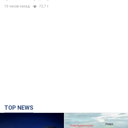
TOP NEWS
Києво-Печерську лавру закриють 80-метровим