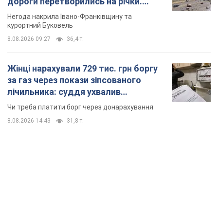
дороги перетворились на річки.
Відео
Негода накрила Івано-Франківщину та
курортний Буковель
8.08.2026 09:27
36,4 т.
Жінці нарахували 729 тис. грн боргу
за газ через покази зіпсованого
лічильника: суддя ухвалив
неочікуване рішення
Чи треба платити борг через донарахування
8.08.2026 14:43
31,8 т.