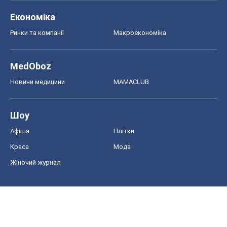
Економіка
Ринки та компанії
Макроекономіка
MedOboz
Новини медицини
MAMACLUB
Шоу
Афіша
Плітки
Краса
Мода
Жіночий журнал