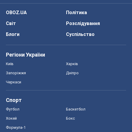
OBOZ.UA
Політика
Світ
Розслідування
Блоги
Суспільство
Регіони України
Київ
Харків
Запоріжжя
Дніпро
Черкаси
Спорт
Футбол
Баскетбол
Хокей
Бокс
Формула-1