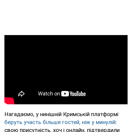
Нагадаємо, у нинішній Кримській платформі
беруть участь більше гостей, ніж у минулій
:
свою присутність, хоч і онлайн, підтвердили