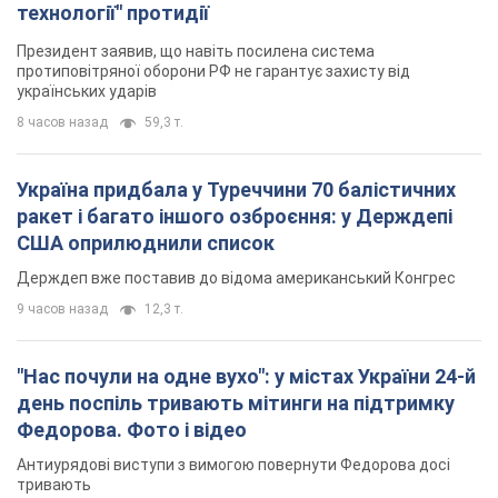
технології" протидії
Президент заявив, що навіть посилена система
протиповітряної оборони РФ не гарантує захисту від
українських ударів
8 часов назад
59,3 т.
Україна придбала у Туреччини 70 балістичних
ракет і багато іншого озброєння: у Держдепі
США оприлюднили список
Держдеп вже поставив до відома американський Конгрес
9 часов назад
12,3 т.
"Нас почули на одне вухо": у містах України 24-й
день поспіль тривають мітинги на підтримку
Федорова. Фото і відео
Антиурядові виступи з вимогою повернути Федорова досі
тривають