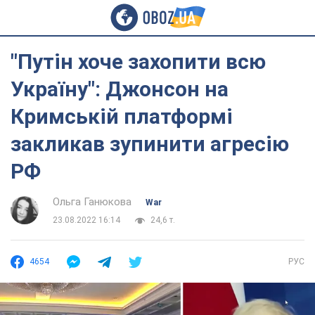
"Путін хоче захопити всю
Україну": Джонсон на
Кримській платформі
закликав зупинити агресію
РФ
Ольга Ганюкова
War
23.08.2022 16:14
24,6 т.
4654
РУС