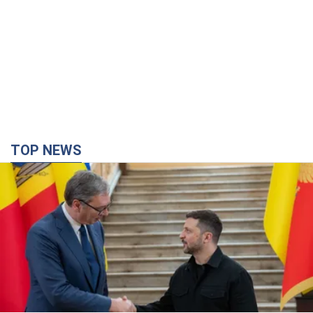
TOP NEWS
Зеленський вперше прибув до Сербії:
планується зустріч із Вучичем
Це перший візит глави держави до Бєлграда
час назад
3,3 т.
Третій армійський корпус створює для
російських окупантів на Лиманському напрямку