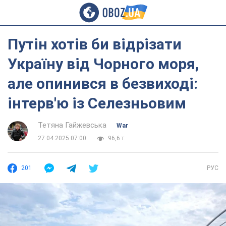
Путін хотів би відрізати
Україну від Чорного моря,
але опинився в безвиході:
інтерв'ю із Селезньовим
Тетяна Гайжевська
War
27.04.2025 07:00
96,6 т.
201
РУС