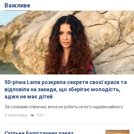
50-річна Lama розкрила секрети своєї краси та
відповіла на закиди, що зберігає молодість,
адже не має дітей
За словами співачки, вона не робить нічого надзвичайного
3 часа назад
5,0 т.
Скільки балістичних ракет
українська ППО перехопила в липні: у
Міноборони назвали цифру
Українська ППО працювала в умовах дефіциту
ракет-перехоплювачів
5 часов назад
6,9 т.
Ауріка Ротару через суд змінила