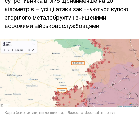
супротивника вглиб щонайменше на 20
кілометрів – усі ці атаки закінчуються купою
згорілого металобрухту і знищеними
ворожими військовослужбовцями.