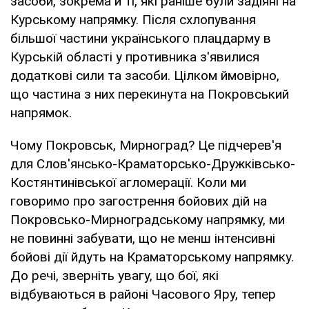
засоби, зокрема й ті, які раніше були задіяні на
Курському напрямку. Після схлопування
більшої частини українського плацдарму в
Курській області у противника з'явилися
додаткові сили та засоби. Цілком ймовірно,
що частина з них перекинута на Покровський
напрямок.
Чому Покровськ, Мирноград? Це підчерев'я
для Слов'янсько-Краматорсько-Дружківсько-
Костянтинівської агломерації. Коли ми
говоримо про загострення бойових дій на
Покровсько-Мирноградському напрямку, ми
не повинні забувати, що не менш інтенсивні
бойові дії йдуть на Краматорському напрямку.
До речі, зверніть увагу, що бої, які
відбуваються в районі Часового Яру, тепер