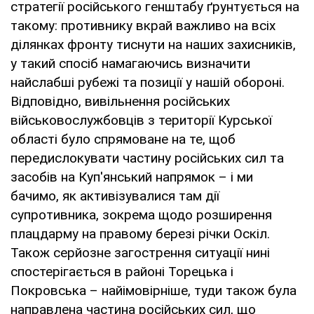
стратегії російського генштабу ґрунтується на
такому: противнику вкрай важливо на всіх
ділянках фронту тиснути на наших захисників,
у такий спосіб намагаючись визначити
найслабші рубежі та позиції у нашій обороні.
Відповідно, вивільнення російських
військовослужбовців з території Курської
області було спрямоване на те, щоб
передислокувати частину російських сил та
засобів на Куп'янський напрямок – і ми
бачимо, як активізувалися там дії
супротивника, зокрема щодо розширення
плацдарму на правому березі річки Оскіл.
Також серйозне загострення ситуації нині
спостерігається в районі Торецька і
Покровська – найімовірніше, туди також була
направлена частина російських сил, що