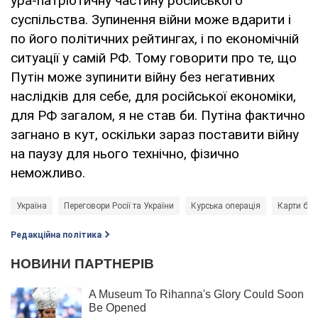
ура-патріотичну частину російського
суспільства. Зупинення війни може вдарити і
по його політичних рейтингах, і по економічній
ситуації у самій РФ. Тому говорити про те, що
Путін може зупинити війну без негативних
наслідків для себе, для російської економіки,
для РФ загалом, я не став би. Путіна фактично
загнано в кут, оскільки зараз поставити війну
на паузу для нього технічно, фізично
неможливо.
Україна
Переговори Росії та України
Курська операція
Карти бой
Редакційна політика