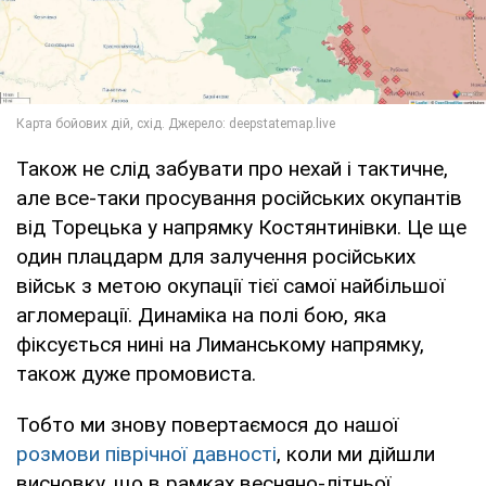
Також не слід забувати про нехай і тактичне,
але все-таки просування російських окупантів
від Торецька у напрямку Костянтинівки. Це ще
один плацдарм для залучення російських
військ з метою окупації тієї самої найбільшої
агломерації. Динаміка на полі бою, яка
фіксується нині на Лиманському напрямку,
також дуже промовиста.
Тобто ми знову повертаємося до нашої
розмови піврічної давності
, коли ми дійшли
висновку, що в рамках весняно-літньої