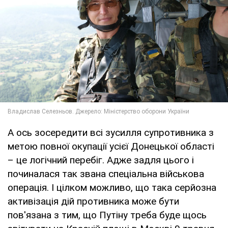
А ось зосередити всі зусилля супротивника з
метою повної окупації усієї Донецької області
– це логічний перебіг. Адже задля цього і
починалася так звана спеціальна військова
операція. І цілком можливо, що така серйозна
активізація дій противника може бути
пов'язана з тим, що Путіну треба буде щось