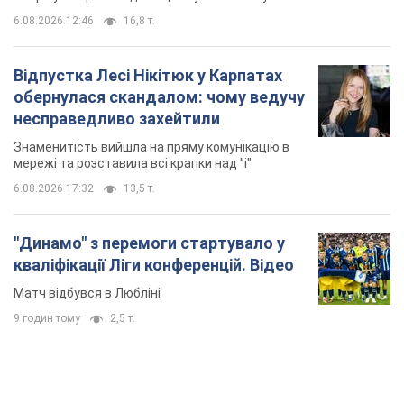
6.08.2026 12:46
16,8 т.
Відпустка Лесі Нікітюк у Карпатах
обернулася скандалом: чому ведучу
несправедливо захейтили
Знаменитість вийшла на пряму комунікацію в
мережі та розставила всі крапки над "і"
6.08.2026 17:32
13,5 т.
"Динамо" з перемоги стартувало у
кваліфікації Ліги конференцій. Відео
Матч відбувся в Любліні
9 годин тому
2,5 т.