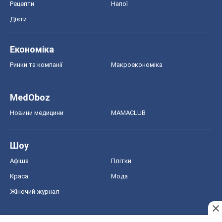
Рецепти
Напої
Дієти
Економіка
Ринки та компанії
Макроекономіка
MedOboz
Новини медицини
MAMACLUB
Шоу
Афіша
Плітки
Краса
Мода
Жіночий журнал