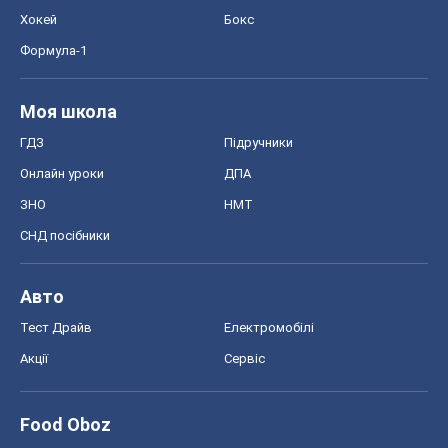
Хокей
Бокс
Формула-1
Моя школа
ГДЗ
Підручники
Онлайн уроки
ДПА
ЗНО
НМТ
СНД посібники
Авто
Тест Драйв
Електромобілі
Акції
Сервіс
Food Oboz