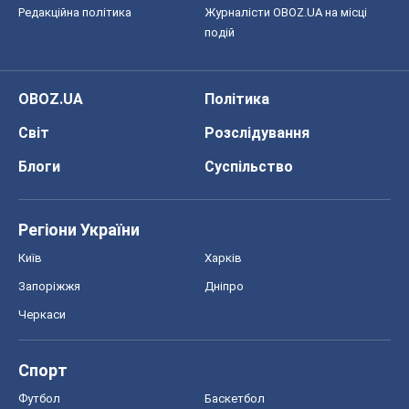
Редакційна політика
Журналісти OBOZ.UA на місці
подій
OBOZ.UA
Політика
Світ
Розслідування
Блоги
Суспільство
Регіони України
Київ
Харків
Запоріжжя
Дніпро
Черкаси
Спорт
Футбол
Баскетбол