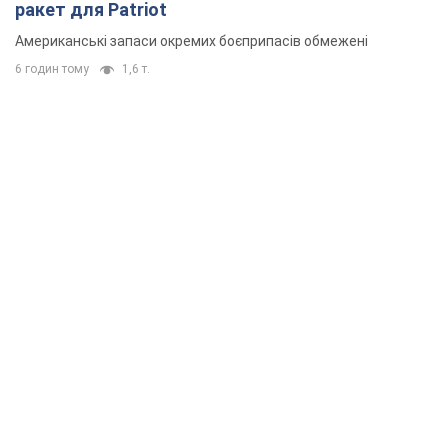
ракет для Patriot
Американські запаси окремих боєприпасів обмежені
6 годин тому
1,6 т.