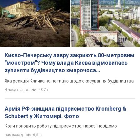
Києво-Печерську лавру закриють 80-метровим
"монстром"? Чому влада Києва відмовилась
зупиняти будівництво хмарочоса
"московського вірянина"
Яка реакція Кличка на петицію щодо скасування будівництва
4 часа назад
48,7 т.
Армія РФ знищила підприємство Kromberg &
Schubert у Житомирі. Фото
Коли поновить роботу підприємство, наразі невідомо
час назад
6,6 т.