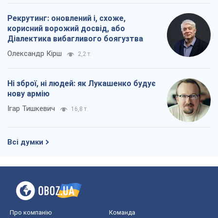
Рекрутинг: оновлений і, схоже,
корисний ворожий досвід, або
Діалектика вибагливого боягузтва
Олександр Кірш
2,2 т.
Ні зброї, ні людей: як Лукашенко будує
нову армію
Ігар Тишкевич
16,8 т.
Всі думки
Про компанію
Команда