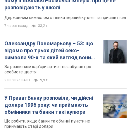
чому її боялася Російська імперія: про це не
розповідають у школі
Державним символом є тільки перший куплет та приспів пісні
7 часов назад
33,2 т.
Олександру Пономарьову – 53: що
відомо про трьох дітей секс-
символа 90-х та який вигляд вони
мають
За розвитком кар'єри артист не забував про
особисте щастя
9.08.2026 04:01
9,9 т.
У ПриватБанку розповіли, чи дійсні
долари 1996 року: чи приймають
обмінники та банки такі купюри
Що робити, якщо банки та обмінні пункти не
приймають старі долари