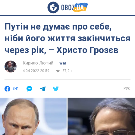
Путін не думає про себе,
ніби його життя закінчиться
через рік, – Христо Грозєв
Кирило Лютий
War
4.04.2022 20:59
37,2 т.
341
РУС