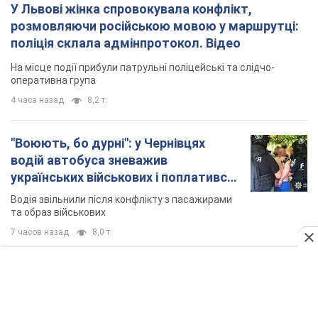
У Львові жінка спровокувала конфлікт,
розмовляючи російською мовою у маршрутці:
поліція склала адмінпротокол. Відео
На місце події прибули патрульні поліцейські та слідчо-
оперативна група
4 часа назад
8,2 т.
"Воюють, бо дурні": у Чернівцях
водій автобуса зневажив
українських військових і поплатився.
Відео
Водія звільнили після конфлікту з пасажирами
та образ військових
7 часов назад
8,0 т.
"Не слідкує за сексуальністю": у
Києві консультант салону краси
образив жінку після хімієтерапії,