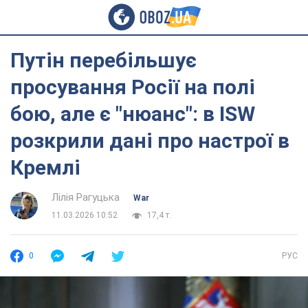
Путін перебільшує
просування Росії на полі
бою, але є "нюанс": в ISW
розкрили дані про настрої в
Кремлі
Лілія Рагуцька
War
11.03.2026 10:52
17,4 т.
0
РУС