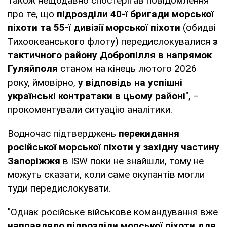
також нещодавно спостерігав повідомлення
про те, що
підрозділи 40-ї бригади морської
піхоти та 55-ї дивізії морської піхоти
(обидві
Тихоокеанського флоту) передислокувалися
з
тактичного району Добропілля в напрямок
Гуляйполя
станом на кінець лютого 2026
року, ймовірно,
у відповідь на успішні
українські контратаки в цьому районі
", –
прокоментували ситуацію аналітики.
Водночас підтверджень
перекидання
російської морської піхоти у західну частину
Запоріжжя
в ISW поки не знайшли, тому не
можуть сказати, коли саме окупантів могли
туди передислокувати.
"Однак російське військове командування вже
направляло підрозділи морської піхоти для