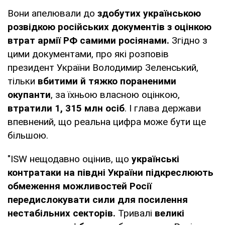
Вони апелювали до
здобутих українською
розвідкою російських документів з оцінкою
втрат армії РФ самими росіянами.
Згідно з
цими документами, про які розповів
президент України Володимир Зеленський,
тільки
вбитими й тяжко пораненими
окупанти
, за їхньою власною оцінкою,
втратили 1, 315 млн осіб
. І глава держави
впевнений, що реальна цифра може бути ще
більшою.
"ISW нещодавно оцінив, що
українські
контратаки на півдні України підкреслюють
обмеження можливостей Росії
передислокувати сили для посилення
нестабільних секторів.
Тривалі
великі