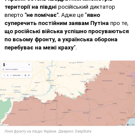
території на півдні
російіський диктатор
вперто
"не помічає"
. Адже це "
явно
суперечить постійним заявам Путіна
про те,
що російські війська успішно просуваються
по всьому фронту, а українська оборона
перебуває на межі краху
".