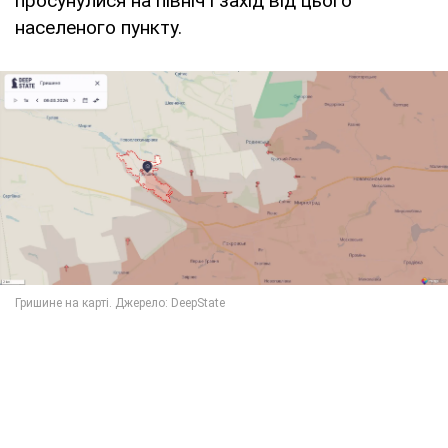
просунулися на північ і захід від цього
населеного пункту.