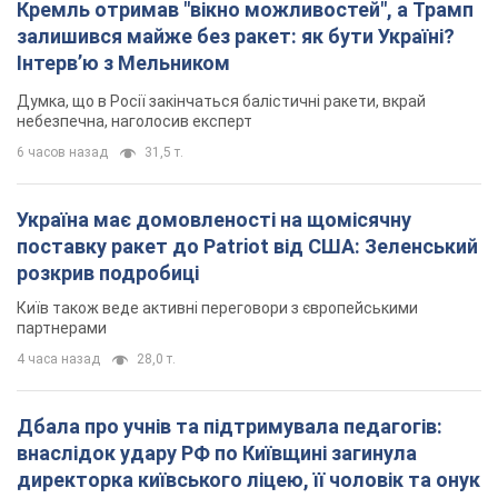
Кремль отримав "вікно можливостей", а Трамп
залишився майже без ракет: як бути Україні?
Інтерв’ю з Мельником
Думка, що в Росії закінчаться балістичні ракети, вкрай
небезпечна, наголосив експерт
6 часов назад
31,5 т.
Україна має домовленості на щомісячну
поставку ракет до Patriot від США: Зеленський
розкрив подробиці
Київ також веде активні переговори з європейськими
партнерами
4 часа назад
28,0 т.
Дбала про учнів та підтримувала педагогів:
внаслідок удару РФ по Київщині загинула
директорка київського ліцею, її чоловік та онук