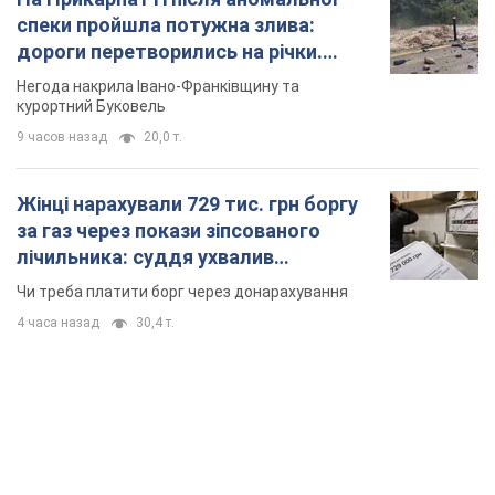
спеки пройшла потужна злива:
дороги перетворились на річки.
Відео
Негода накрила Івано-Франківщину та
курортний Буковель
9 часов назад
20,0 т.
Жінці нарахували 729 тис. грн боргу
за газ через покази зіпсованого
лічильника: суддя ухвалив
неочікуване рішення
Чи треба платити борг через донарахування
4 часа назад
30,4 т.