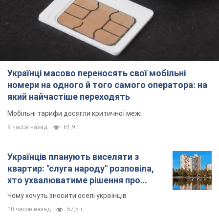
Українці масово переносять свої мобільні
номери на одного й того самого оператора: на
який найчастіше переходять
Мобільні тарифи досягли критичної межі
9 часов назад
61,9 т.
Українців планують виселяти з
квартир: "слуга народу" розповіла,
хто ухвалюватиме рішення про
знесення будинків
Чому хочуть зносити оселі українців
10 часов назад
57,5 т.