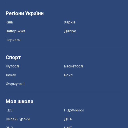
Регіони України
Київ
Харків
Запоріжжя
Дніпро
Черкаси
Спорт
Футбол
Баскетбол
Хокей
Бокс
Формула-1
Моя школа
ГДЗ
Підручники
Онлайн уроки
ДПА
ЗНО
НМТ