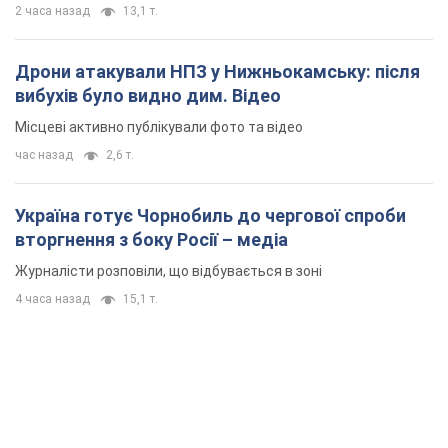
2 часа назад
13,1 т.
Дрони атакували НПЗ у Нижньокамську: після
вибухів було видно дим. Відео
Місцеві активно публікували фото та відео
час назад
2,6 т.
Україна готує Чорнобиль до чергової спроби
вторгнення з боку Росії – медіа
Журналісти розповіли, що відбувається в зоні
4 часа назад
15,1 т.