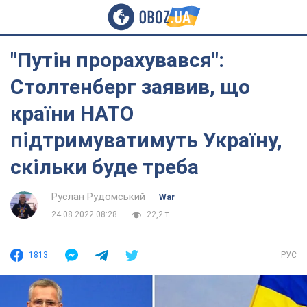
"Путін прорахувався":
Столтенберг заявив, що
країни НАТО
підтримуватимуть Україну,
скільки буде треба
Руслан Рудомський
War
24.08.2022 08:28
22,2 т.
1813
РУС