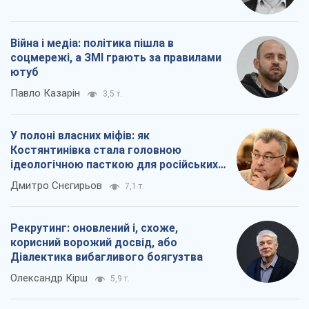
Війна і медіа: політика пішла в
соцмережі, а ЗМІ грають за правилами
ютуб
Павло Казарін
3,5 т.
У полоні власних міфів: як
Костянтинівка стала головною
ідеологічною пасткою для російських
окупантів
Дмитро Снєгирьов
7,1 т.
Рекрутинг: оновлений і, схоже,
корисний ворожий досвід, або
Діалектика вибагливого боягузтва
Олександр Кірш
5,9 т.