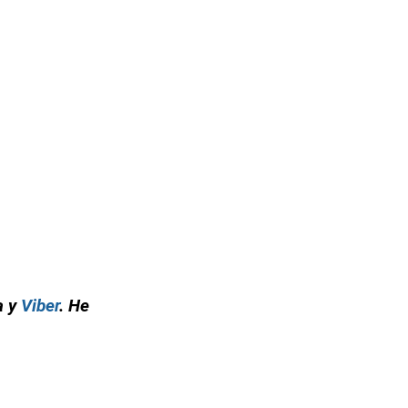
а у
Viber
. Не