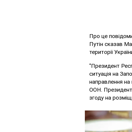
Про це повідом
Путін сказав Ма
території Україн
"Президент Респ
ситуація на Зап
направлення на 
ООН. Президент
згоду на розміще