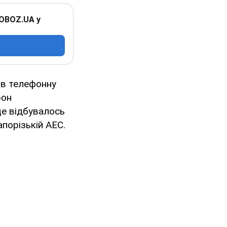
 OBOZ.UA у
ів телефонну
рон
це відбувалось
порізькій АЕС.