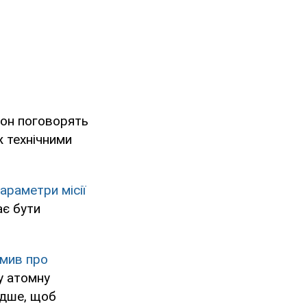
рон поговорять
 технічними
араметри місії
ає бути
омив про
у атомну
идше, щоб