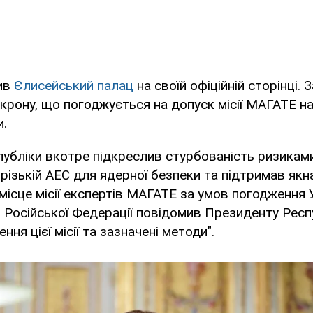
ив
Єлисейський палац
на своїй офіційній сторінці.
крону, що погоджується на допуск місії МАГАТЕ н
и.
убліки вкотре підкреслив стурбованість ризиками
орізькій АЕС для ядерної безпеки та підтримав я
місце місії експертів МАГАТЕ за умов погодження 
 Російської Федерації повідомив Президенту Респ
ння цієї місії та зазначені методи".