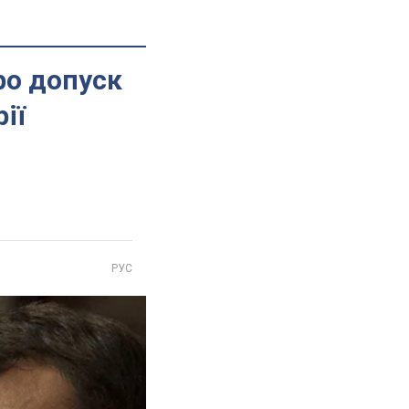
ро допуск
ії
РУС