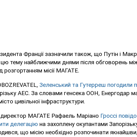
езидента Франції зазначили також, що Путін і Мак
 цю тему найближчими днями після обговорень між
д розгортанням місії МАГАТЕ.
 OBOZREVATEL,
Зеленський та Гутерреш погодили п
різьку АЕС. За словами генсека ООН, Енергодар м
місто цивільної інфраструктури.
ндиректор МАГАТЕ Рафаель Маріано
Гроссі повід
ити делегацію
на захоплену окупантами Запорізьк
годився, що місію необхідно розпочинати якнайшв