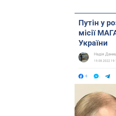
Путін у р
місії МАГ
України
Надія Дани
19.08.2022 19:
0