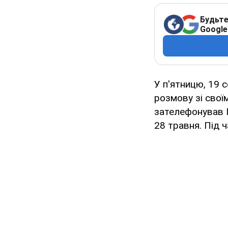
Будьте
Google
У п'ятницю, 19 
розмову зі сво
зателефонував П
28 травня. Під 