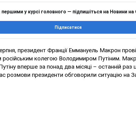
 першими у курсі головного — підпишіться на Новини на
Підписатися
серпня, президент Франції Еммануель Макрон пров
їм російським колегою Володимиром Путіним. Мак
утіну вперше за понад два місяці – останній раз 
час розмови президенти обговорили ситуацію на За