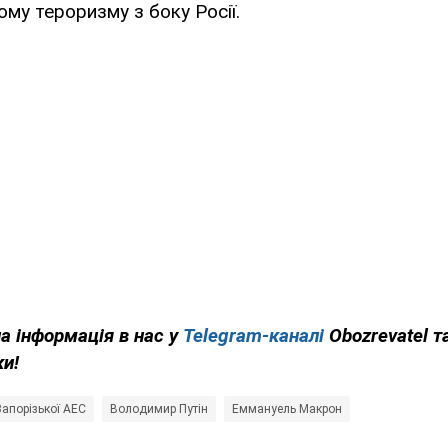
ому тероризму з боку Росії.
на інформація в нас у
Telegram-каналі
Obozrevatel т
ки!
Запорізької АЕС
Володимир Путін
Еммануель Макрон