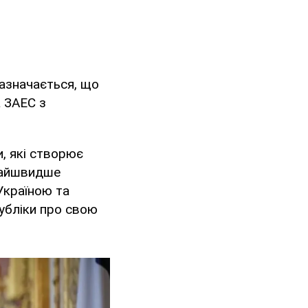
 Зазначається, що
а ЗАЕС з
, які створює
кнайшвидше
Україною та
убліки про свою