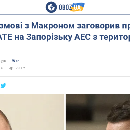
озмові з Макроном заговорив п
АТЕ на Запорізьку АЕС з територ
щук
War
16
28,1 т.