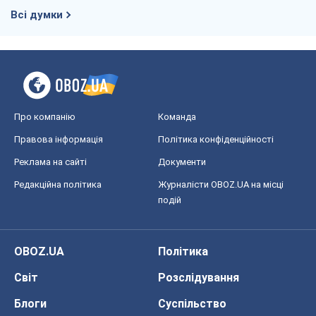
Київ
Харків
Запоріжжя
Дніпро
Черкаси
Спорт
Футбол
Баскетбол
Хокей
Бокс
Формула-1
Моя школа
ГДЗ
Підручники
Онлайн уроки
ДПА
ЗНО
НМТ
СНД посібники