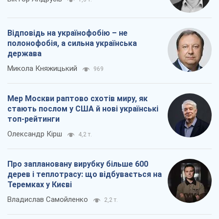
Про компанію
Команда
Правова інформація
Політика конфіденційності
Реклама на сайті
Документи
Редакційна політика
Журналісти OBOZ.UA на місці
подій
OBOZ.UA
Політика
Світ
Розслідування
Блоги
Суспільство
Регіони України