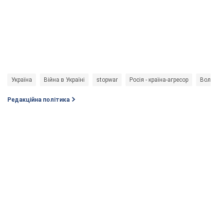
Україна
Війна в Україні
stopwar
Росія - країна-агресор
Волод
Редакційна політика