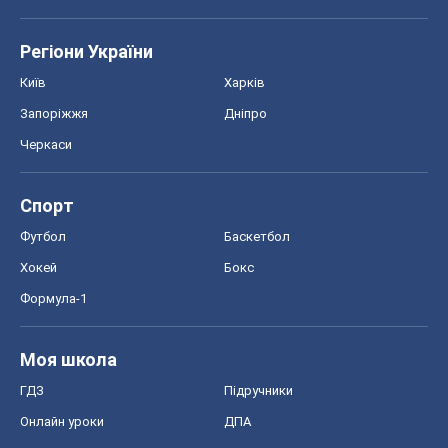
Авто
Тест Драйв
Електромобілі
Акції
Сервіс
Food Oboz
Рецепти
Напої
Дієти
Економіка
Ринки та компанії
Макроекономіка
MedOboz
Новини медицини
MAMACLUB