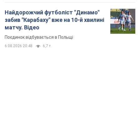
TOP NEWS
Мобільні оператори підвищили тарифи "до
межі", але якість зв'язку деградувала: чи варто
скаржитись на ціни
Чому ціни на мобільний зв'язок зросли у кілька разів і як
поліпшити якість інтернету на телефоні
33 хвилини тому
1,3 т.
У Єкатеринбурзі атаковано склад Wildberries: є