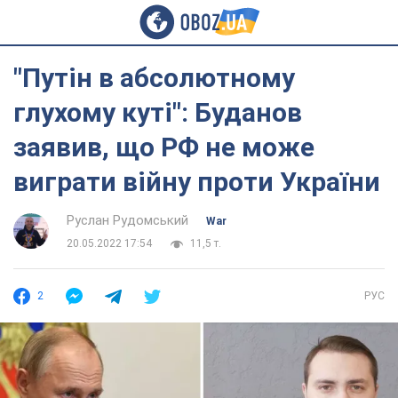
"Путін в абсолютному
глухому куті": Буданов
заявив, що РФ не може
виграти війну проти України
Руслан Рудомський
War
20.05.2022 17:54
11,5 т.
2
РУС