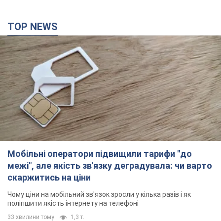
влучання, піднявся дим. Фото і відео
Не допомогла росіянам навіть робота ППО
5 годин тому
10,4 т.
"Чудовий батько": у мережі розповіли про
чоловіка, якого Росія убила ударом по
Броварах. Фото
Чоловіка згадують як професіонала своєї справи
3 години тому
3,1 т.