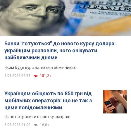
забив "Карабаху" вже на 10-й хвилині
матчу. Відео
Поєдинок відбувається в Польщі
6.08.2026 20:48
6,7 т.