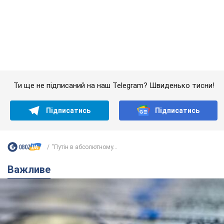
Банки "готуються" до нового курсу долара:
українцям розповіли, чого очікувати
найближчими днями
Яким буде курс валюти в обмінниках
6.08.2026 22:58
151,2 т.
Українцям обіцяють по 850 грн від
мобільних операторів: що не так з
цими повідомленнями
Як не потрапити в пастку шахраїв
6.08.2026 21:02
16,0 т.
Найдорожчий футболіст "Динамо"