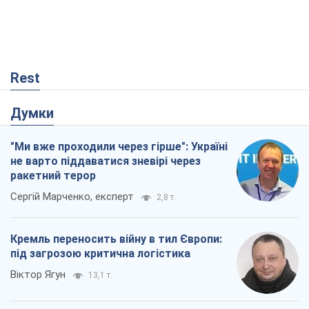
Дмитро Томчук
6
Не помста, а стратегія: Україна змушує
Росію платити за війну
Віктор Андрусів
1,3 т.