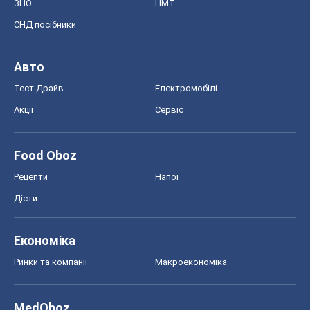
Шоу
Афіша
Плітки
Краса
Мода
Жіночий журнал