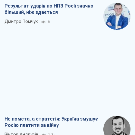
Відповідь на українофобію – не
полонофобія, а сильна українська
держава
Микола Княжицький
969
Мер Москви раптово схотів миру, як
стають послом у США й нові українські
топ-рейтинги
Олександр Кірш
4,2 т.
Про заплановану вирубку більше 600
дерев і теплотрасу: що відбувається на
Теремках у Києві
Владислав Самойленко
2,2 т.
Всі думки