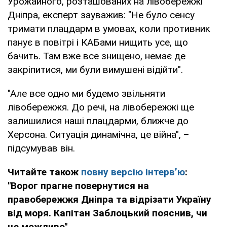
Урожайного, розташованих на лівобережжі
Дніпра, експерт зауважив: "Не було сенсу
тримати плацдарм в умовах, коли противник
панує в повітрі і КАБами нищить усе, що
бачить. Там вже все знищено, немає де
закріпитися, ми були вимушені відійти".
"Але все одно ми будемо звільняти
лівобережжя. До речі, на лівобережжі ще
залишилися наші плацдарми, ближче до
Херсона. Ситуація динамічна, це війна", –
підсумував він.
Читайте також
повну версію інтерв’ю
:
"Ворог прагне повернутися на
правобережжя Дніпра та відрізати Україну
від моря. Капітан Заблоцький пояснив, чи
це можливо".