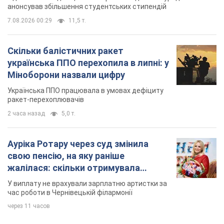
анонсував збільшення студентських стипендій
7.08.2026 00:29
11,5 т.
Скільки балістичних ракет
українська ППО перехопила в липні: у
Міноборони назвали цифру
Українська ППО працювала в умовах дефіциту
ракет-перехоплювачів
2 часа назад
5,0 т.
Ауріка Ротару через суд змінила
свою пенсію, на яку раніше
жалілася: скільки отримувала
співачка
У виплату не врахували зарплатню артистки за
час роботи в Чернівецькій філармонії
через 11 часов