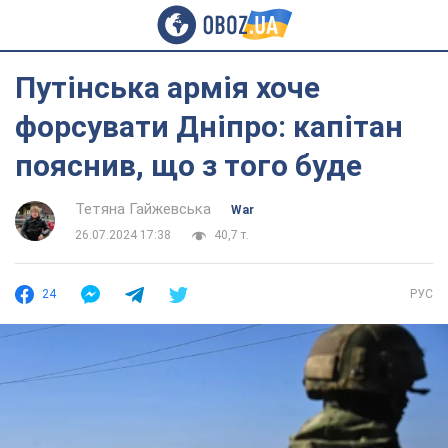
Путінська армія хоче
форсувати Дніпро: капітан
пояснив, що з того буде
Тетяна Гайжевська
War
26.07.2024 17:38
40,7 т.
24
РУС