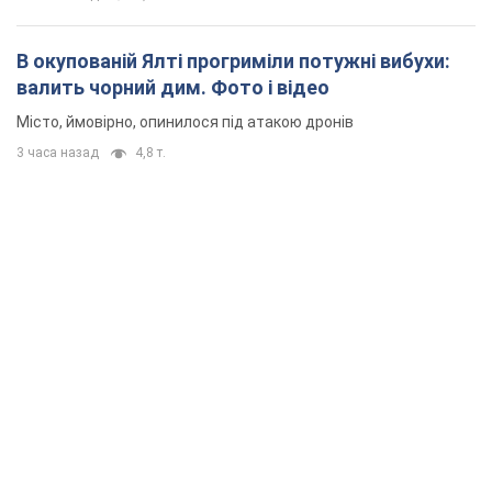
В окупованій Ялті прогриміли потужні вибухи:
валить чорний дим. Фото і відео
Місто, ймовірно, опинилося під атакою дронів
3 часа назад
4,8 т.