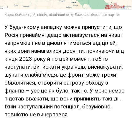
У будь-якому випадку можна припустити, що
Росія принаймні дещо активізується на низці
напрямків і не відмовлятиметься від цілей,
яких вони намагалися досягти, починаючи від
кінця 2023 року й по цей момент, тобто
наступати, витискати українців, виснажувати,
шукати слабкі місця, де фронт може трохи
обвалитися, створити загрозу обходу з
флангів – усе це як було, так і є. У мене немає
підстав вважати, що вони припинять такі дії.
Їхній наступальний потенціал, безумовно,
повністю не вичерпався.