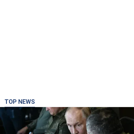
TOP NEWS
Поставлено завдання – вбивати якомога
більше українців: Фейгін назвав "тригери"
Путіна