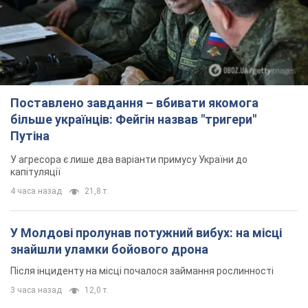
У агресора є лише два варіанти примусу України до
капітуляції
4 часа назад
21,8 т.
У Молдові пролунав потужний вибух: на місці
знайшли уламки бойового дрона
Після інциденту на місці почалося займання рослинності
3 часа назад
12,0 т.
Вчителям підвищать зарплати на 20%: скільки
будуть отримувати педагоги з 1 вересня
Які зміни планують у цій сфері
5 часов назад
27,3 т.