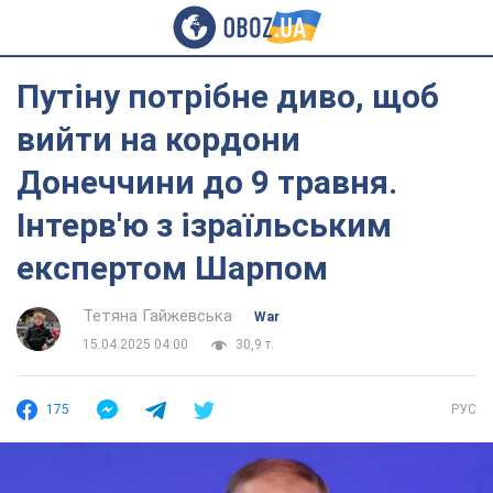
Путіну потрібне диво, щоб
вийти на кордони
Донеччини до 9 травня.
Інтерв'ю з ізраїльським
експертом Шарпом
Тетяна Гайжевська
War
15.04.2025 04:00
30,9 т.
175
РУС