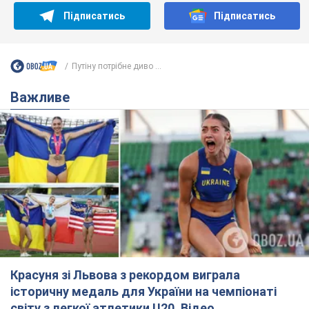
Красуня зі Львова з рекордом виграла
історичну медаль для України на чемпіонаті
світу з легкої атлетики U20. Відео
Наша співвітчизниця блискуче виступила в Орегоні
10 часов назад
47,9 т.
Брітні Спірс зізналася в уколах краси
і показала наслідки невдалої
косметології: ходила так майже
місяць