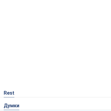
Rest
Думки
Український парадокс, або Чому у
Путіна нічого не вийшло з Україною
Віталій Портников
10,7 т.
Москва висуває претензії Пекіну:
дружба перетворюється на залежність
Росії від Китаю