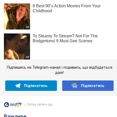
Підпишись на Telegram-канал і подивись, що відбудеться
далі!
Підписатись
Підписатись
Путіну світить ще...
Важливе