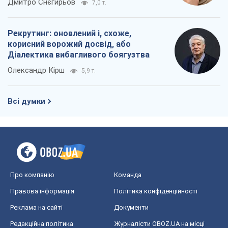
Дмитро Снєгирьов
7,0 т.
Рекрутинг: оновлений і, схоже,
корисний ворожий досвід, або
Діалектика вибагливого боягузтва
Олександр Кірш
5,9 т.
Всі думки
Про компанію
Команда
Правова інформація
Політика конфіденційності
Реклама на сайті
Документи
Редакційна політика
Журналісти OBOZ.UA на місці