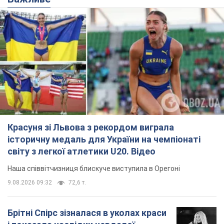
Красуня зі Львова з рекордом виграла
історичну медаль для України на чемпіонаті
світу з легкої атлетики U20. Відео
Наша співвітчизниця блискуче виступила в Орегоні
9.08.2026 09:32
72,6 т.
Брітні Спірс зізналася в уколах краси