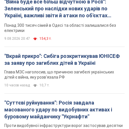
"Війна буде все більш відчутною в Росії":
Зеленський про наслідки нових ударів по
Україні, важливі звіти й атаки по об'єктах
ворога. Відео
Понад 300 тисяч сімей в Одесі та області залишалися без
електрики
9.08.2026 20:47
154,3 т.
"Вкрай прикро": Сибіга розкритикував ЮНІСЕФ
за заяву про загиблих дітей в Україні
Глава МЗС наголосив, що причиною загибелі українських
дітей є війна, яку розв'язала РФ
10 часов назад
10,7 т.
"Суттєві руйнування": Росія завдала
масованого удару по видобувних активах і
буровому майданчику "Укрнафти"
Проти видобувної інфраструктури ворог застосував десятки