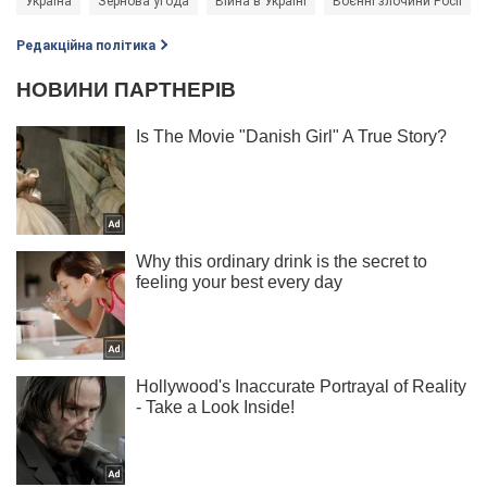
Україна
Зернова угода
Війна в Україні
Воєнні злочини Росії
Редакційна політика