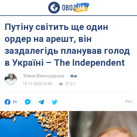
Путіну світить ще один
ордер на арешт, він
заздалегідь планував голод
в Україні – The Independent
Уляна Виноградова
War
16.11.2023 22:09
27,2 т.
86
РУС