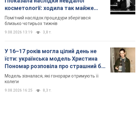
і показала наслідки невдалої
косметології: ходила так майже
місяць
Помітний наслідок процедури зберігався
близько чотирьох тижнів
9.08.2026 13:19
3,8 т.
У 16–17 років могла цілий день не
їсти: українська модель Христина
Пономар розповіла про страшний бік
модельної кар’єри
Модель зізналася, які гонорари отримують її
колеги
9.08.2026 16:25
8,3 т.