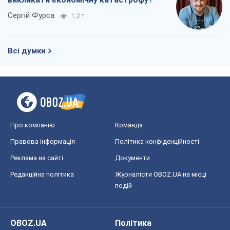
Про компанію
Команда
Правова інформація
Політика конфіденційності
Реклама на сайті
Документи
Редакційна політика
Журналісти OBOZ.UA на місці
подій
OBOZ.UA
Політика
Світ
Розслідування
Блоги
Суспільство
Регіони України
Київ
Харків
Запоріжжя
Дніпро