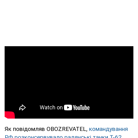
Як повідомляв OBOZREVATEL,
командування
РФ розконсервувало радянські танки Т-62,