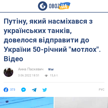
Путіну, який насміхався з
українських танків,
довелося відправити до
України 50-річний "мотлох".
Відео
Анна Паскевич
War
3.06.2022 18:51
15,6 т.
373
РУС