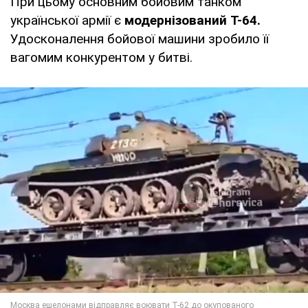
При цьому основним бойовим танком
української армії є
модернізований
Т-64.
Удосконалення бойової машини зробило її
вагомим конкурентом у битві.