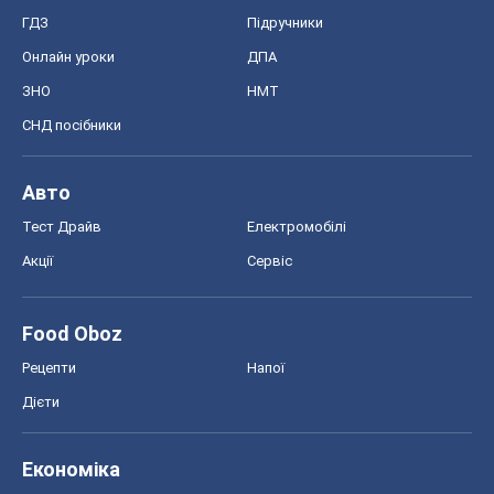
Тест Драйв
Електромобілі
Акції
Сервіс
Food Oboz
Рецепти
Напої
Дієти
Економіка
Ринки та компанії
Макроекономіка
MedOboz
Новини медицини
MAMACLUB
Шоу