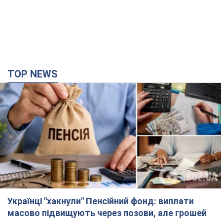
Українці "хакнули" Пенсійний фонд: виплати
масово підвищують через позови, але грошей
не вистачає
Як перераховують пенсії
5 годин тому
99,2 т.
ВАКС обрав запобіжний захід експосолці
України у США Стефанішиній: що відомо про
справу