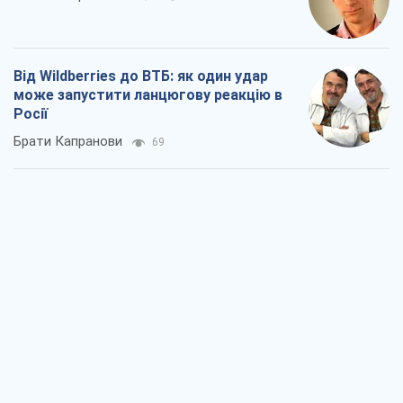
Податкові перевірки після 1 серпня 2026
року: як горизонт контролю
скорочується з 6,5 до 3 років
Вікторія Карпова
387
В США батьки через суд звинувачують
TikTok у смерті своїх дітей, або Атака