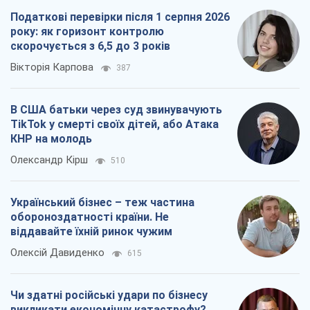
КНР на молодь
Олександр Кірш
510
Український бізнес – теж частина
обороноздатності країни. Не
віддавайте їхній ринок чужим
Олексій Давиденко
615
Чи здатні російські удари по бізнесу
викликати економічну катастрофу?
Сергій Фурса
1,2 т.
Всі думки