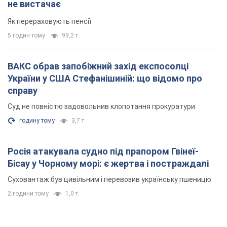
Суд не повністю задовольнив клопотання прокуратури
годину тому
3,7 т.
Росія атакувала судно під прапором Гвінеї-
Бісау у Чорному морі: є жертва і постраждалі
Суховантаж був цивільним і перевозив українську пшеницю
2 години тому
1,0 т.