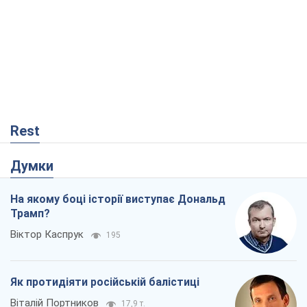
Думки
На якому боці історії виступає Дональд
Трамп?
Віктор Каспрук
195
Як протидіяти російській балістиці
Віталій Портников
17,9 т.
Від Wildberries до ВТБ: як один удар
може запустити ланцюгову реакцію в
Росії
Брати Капранови
69