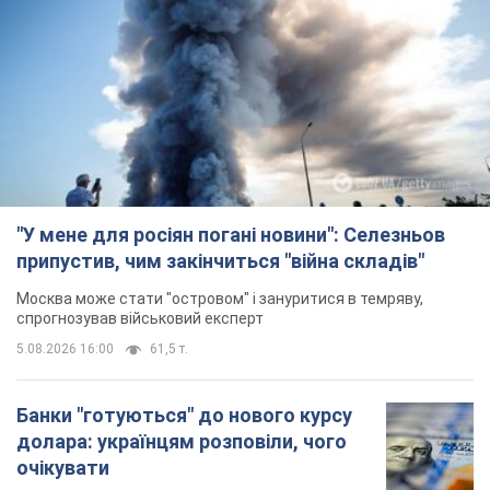
"У мене для росіян погані новини": Селезньов
припустив, чим закінчиться "війна складів"
Москва може стати "островом" і зануритися в темряву,
спрогнозував військовий експерт
5.08.2026 16:00
61,5 т.
Банки "готуються" до нового курсу
долара: українцям розповіли, чого
очікувати
Яким буде курс валюти в обмінниках
5.08.2026 23:12
122,1 т.
"Джипінг руйнує екосистеми, які
формувалися сотні років": у
Greenpeace забили на сполох
У високогір'ї розташовані альпійські та
субальпійські луки – рідкісні природні