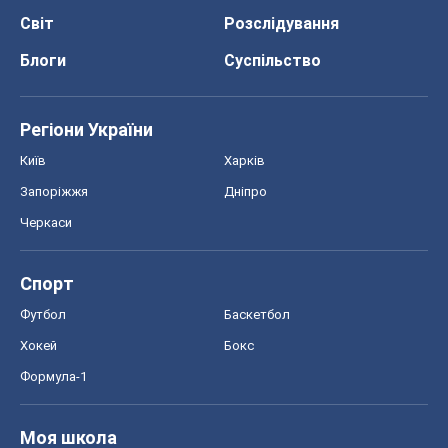
Черкаси
Спорт
Футбол
Баскетбол
Хокей
Бокс
Формула-1
Моя школа
ГДЗ
Підручники
Онлайн уроки
ДПА
ЗНО
НМТ
СНД посібники
Авто