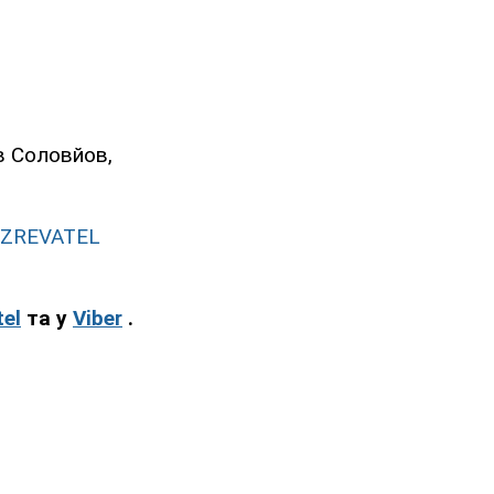
ав Соловйов,
ZREVATEL
el
та у
Viber
.