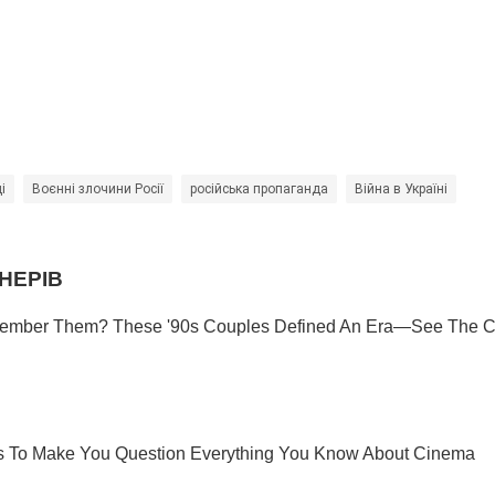
і
Воєнні злочини Росії
російська пропаганда
Війна в Україні