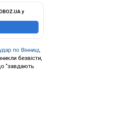
 OBOZ.UA у
удар по Вінниці
,
зникли безвісти,
 що "завдають