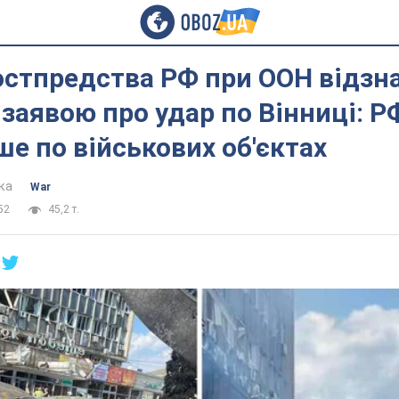
остпредства РФ при ООН відзн
заявою про удар по Вінниці: Р
ше по військових об'єктах
ка
War
52
45,2 т.