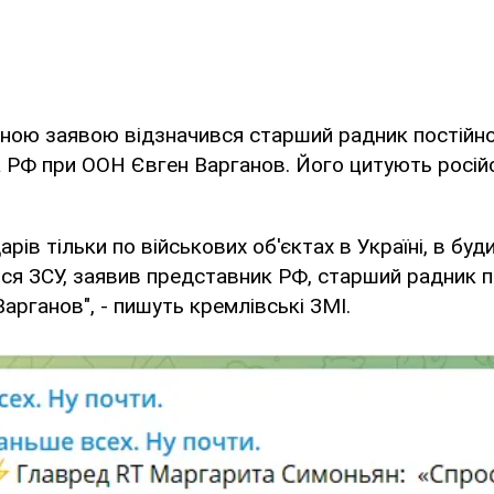
чною заявою відзначився старший радник постійн
 РФ при ООН Євген Варганов. Його цитують російс
арів тільки по військових об'єктах в Україні, в буд
ися ЗСУ, заявив представник РФ, старший радник 
арганов", - пишуть кремлівські ЗМІ.