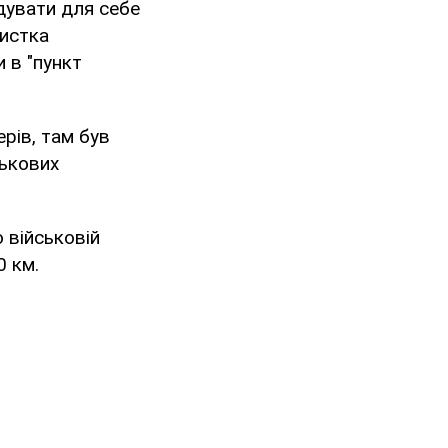
адувати для себе
дистка
 в "пункт
ерів, там був
ськових
 військовій
0 км.