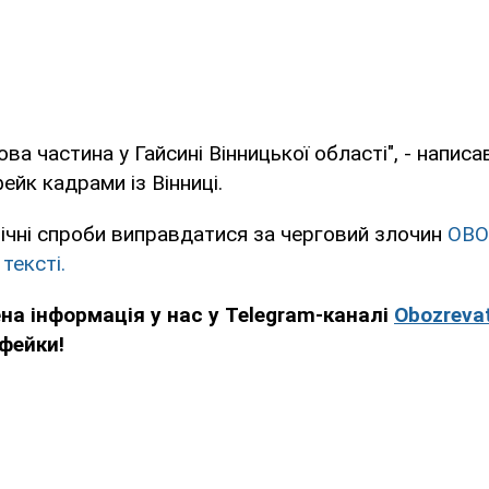
ва частина у Гайсині Вінницької області", - напис
йк кадрами із Вінниці.
нічні спроби виправдатися за черговий злочин
OBO
тексті.
на інформація у нас у Telegram-каналі
Obozrevat
 фейки!