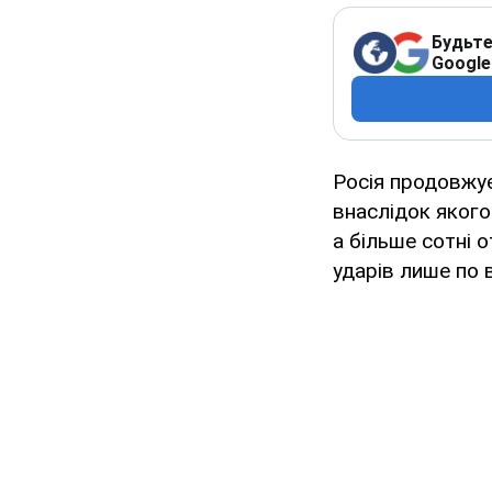
Будьте
Google
Росія продовжує
внаслідок якого
а більше сотні 
ударів лише по в