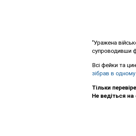
"Уражена військо
супроводивши фе
Всі фейки та ци
зібрав в одному 
Тільки перевіре
Не ведіться на