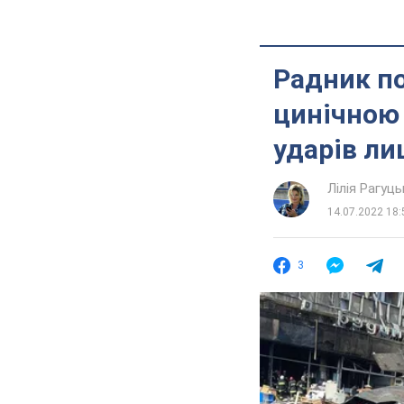
Радник п
цинічною 
ударів ли
Лілія Рагуць
14.07.2022 18:
3