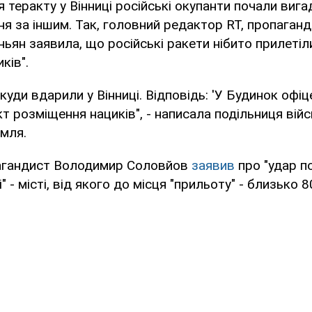
я теракту у Вінниці російські окупанти почали виг
я за іншим. Так, головний редактор RT, пропаган
ьян заявила, що російські ракети нібито прилетіли
ків".
куди вдарили у Вінниці. Відповідь: 'У Будинок офіц
т розміщення нациків", - написала подільниця вій
емля.
опагандист Володимир Соловйов
заявив
про "удар по
і" - місті, від якого до місця "прильоту" - близько 8