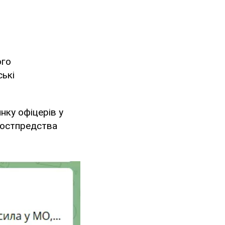
ого
ькі
инку офіцерів у
постпредства