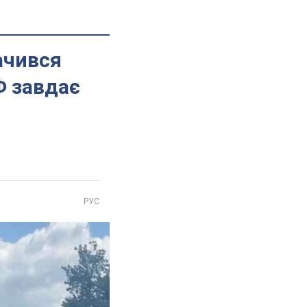
ачився
Ф завдає
РУС