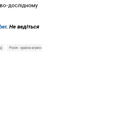
ово-дослідному
ber
. Не ведіться
д)
Росія - країна-агресор