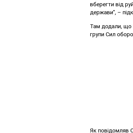
вберегти від ру
держави", – під
Там додали, що з
групи Сил обор
Як повідомляв 