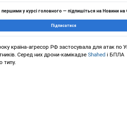
 першими у курсі головного — підпишіться на Новини на
Підписатися
року країна-агресор РФ застосувала для атак по У
тників. Серед них дрони-камікадзе
Shahed
і БПЛА
о типу.