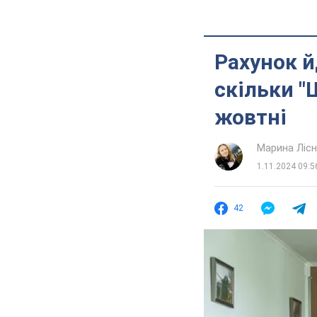
Рахунок й
скільки "
жовтні
Марина Лісн
1.11.2024 09:5
42