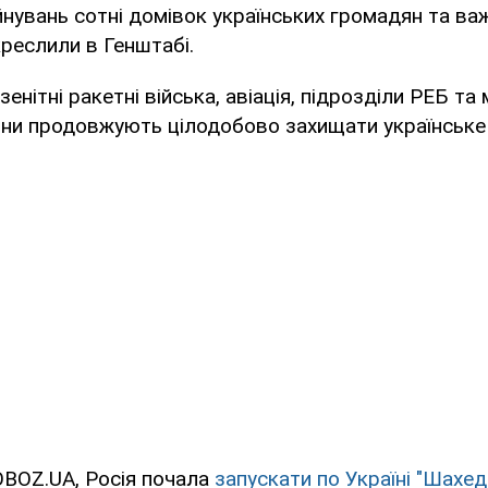
йнувань сотні домівок українських громадян та ва
креслили в Генштабі.
енітні ракетні війська, авіація, підрозділи РЕБ та 
они продовжують цілодобово захищати українське
OBOZ.UA, Росія почала
запускати по Україні "Шахед