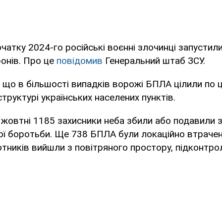
чатку 2024-го російські воєнні злочинці запустили
онів. Про це
повідомив
Генеральний штаб ЗСУ.
 що в більшості випадків ворожі БПЛА цілили по ц
структурі українських населених пунктів.
у жовтні 1185 захисники неба збили або подавили
ї боротьби. Ще 738 БПЛА були локаційно втрачені
тників вийшли з повітряного простору, підконтро