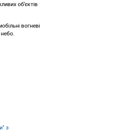
жливих об’єктів
мобільні вогневі
 небо.
и" з