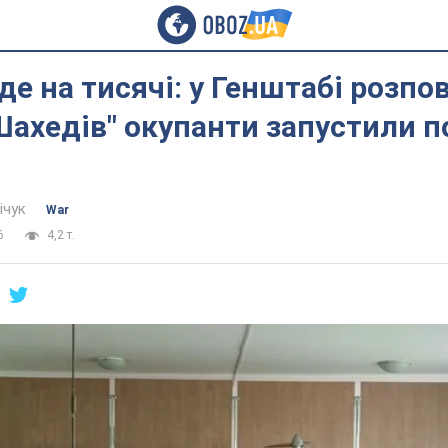
де на тисячі: у Генштабі розпов
Шахедів" окупанти запустили по
ічук
War
6
4,2 т.