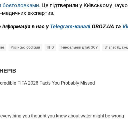
и боєголовками
. Це підтверили у Київському наук
о-медичних експертиз.
 інформація в нас у
Telegram-каналі
OBOZ.UA та
Vi
їні
Російські обстріли
ППО
Генеральний штаб ЗСУ
Shahed (Шахе