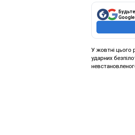
Будьте
Google
У жовтні цього 
ударних безпіло
невстановленог