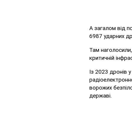
А загалом від по
6987 ударних др
Там наголосили,
критичній інфра
Із 2023 дронів 
радіоелектронно
ворожих безпіло
державі.