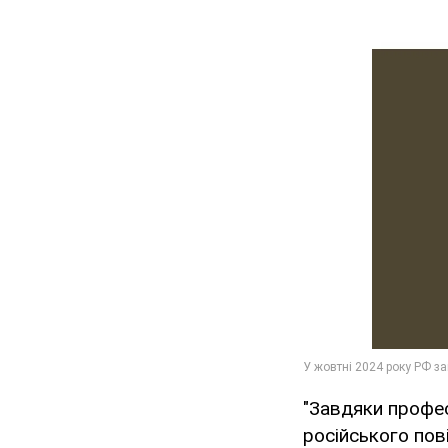
"Завдяки профес
російського пов