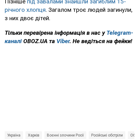
Пізніше
під завалами знайшли загиблим 15-
річного хлопця
. Загалом троє людей загинули,
з них двоє дітей.
Тільки перевірена інформація в нас у
Telegram-
каналі
OBOZ.UA та
Viber
. Не ведіться на фейки!
Україна
Харків
Воєнні злочини Росії
Російські обстріли
Обст