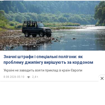
Значні штрафи і спеціальні полігони: як
проблему джипінгу вирішують за кордоном
Україні не завадить взяти приклад із країн Європи
8.08.2026 05:10
2,4 т.
На Прикарпатті після аномальної
спеки пройшла потужна злива:
дороги перетворились на річки.