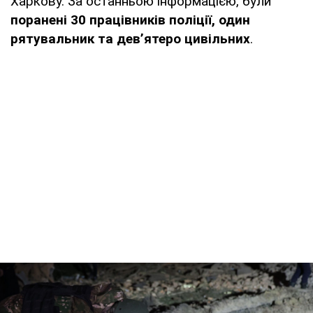
Харкову. За останньою інформацією, були
поранені 30 працівників поліції, один
рятувальник та дев’ятеро цивільних
.