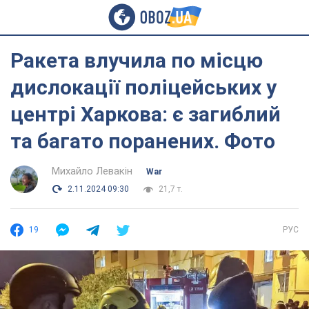
Ракета влучила по місцю
дислокації поліцейських у
центрі Харкова: є загиблий
та багато поранених. Фото
Михайло Левакін
War
2.11.2024 09:30
21,7 т.
19
РУС