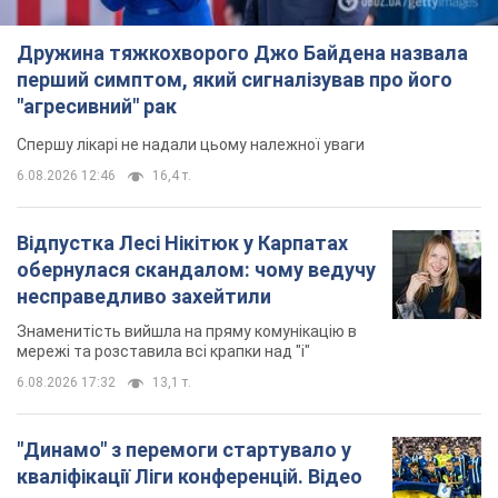
Дружина тяжкохворого Джо Байдена назвала
перший симптом, який сигналізував про його
"агресивний" рак
Спершу лікарі не надали цьому належної уваги
6.08.2026 12:46
16,4 т.
Відпустка Лесі Нікітюк у Карпатах
обернулася скандалом: чому ведучу
несправедливо захейтили
Знаменитість вийшла на пряму комунікацію в
мережі та розставила всі крапки над "і"
6.08.2026 17:32
13,1 т.
"Динамо" з перемоги стартувало у
кваліфікації Ліги конференцій. Відео