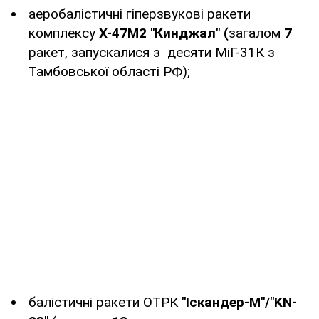
аеробалістичні гіперзвукові ракети
комплексу
Х-47М2 "Кинджал" (
загалом
7
ракет, запускалися з десяти МіГ-31К з
Тамбовської області РФ);
балістичні ракети ОТРК
"Іскандер-М"/"KN-