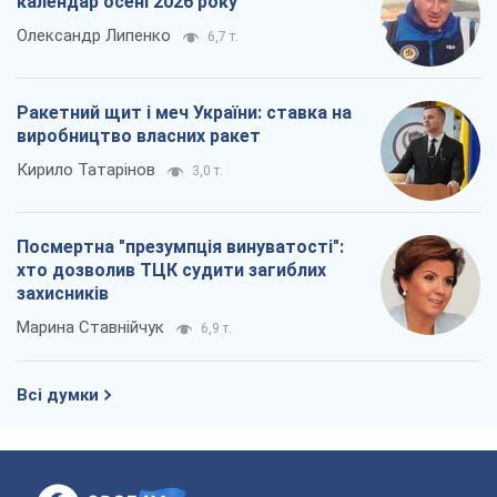
календар осені 2026 року
Олександр Липенко
6,7 т.
Ракетний щит і меч України: ставка на
виробництво власних ракет
Кирило Татарінов
3,0 т.
Посмертна "презумпція винуватості":
хто дозволив ТЦК судити загиблих
захисників
Марина Ставнійчук
6,9 т.
Всі думки