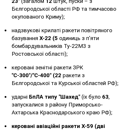
23"
(загалом
12
штук, пуски – з
Бєлгородської області РФ та тимчасово
окупованого Криму);
надзвукові крилаті ракети повітряного
базування
Х-22 (5
одиниць з п'яти
бомбардувальників Ту-22М3 з
Ростовської області);
керовані зенітні ракети ЗРК
"С-300"/"С-400" (22
ракети з
Бєлгородської та Курської областей РФ);
ударні
БпЛА типу "Шахед"
(їх було
63
,
запускалися з району Приморсько-
Ахтарська Краснодарського краю РФ);
керовані авіаційні ракети Х-59 (дві