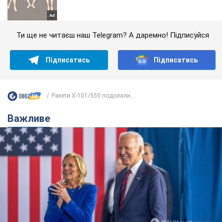
Ти ще не читаєш наш Telegram? А даремно! Підписуйся
Підписатись
Підписатись
Ракети Х-101/555 подолали...
Важливе