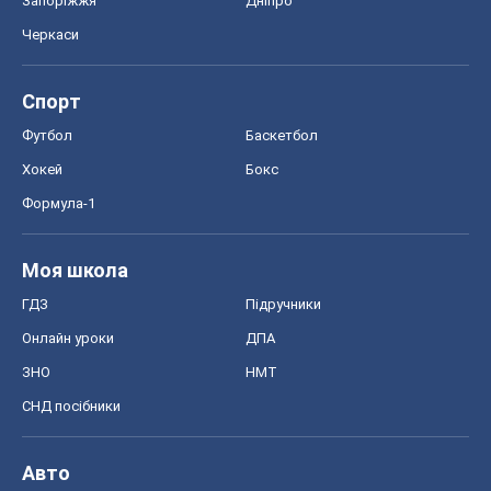
Запоріжжя
Дніпро
Черкаси
Спорт
Футбол
Баскетбол
Хокей
Бокс
Формула-1
Моя школа
ГДЗ
Підручники
Онлайн уроки
ДПА
ЗНО
НМТ
СНД посібники
Авто