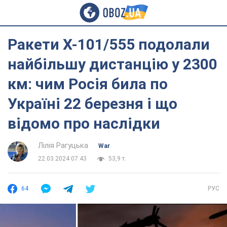
Ракети Х-101/555 подолали
найбільшу дистанцію у 2300
км: чим Росія била по
Україні 22 березня і що
відомо про наслідки
Лілія Рагуцька
War
22.03.2024 07:43
53,9 т.
64
РУС