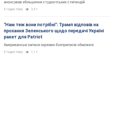
анонсував збільшення студентських стипендій
6 годин тому
3,9 т.
"Нам теж вони потрібні": Трамп відповів на
прохання Зеленського щодо передачі Україні
ракет для Patriot
Американські запаси окремих боєприпасів обмежені
5 годин тому
1,1 т.