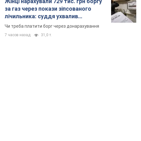
Жінці нарахували 729 тис. грн боргу
за газ через покази зіпсованого
лічильника: суддя ухвалив
неочікуване рішення
Чи треба платити борг через донарахування
7 часов назад
31,0 т.