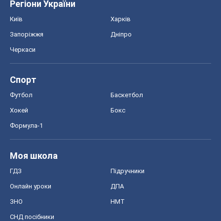
Регіони України
Київ
Харків
Запоріжжя
Дніпро
Черкаси
Спорт
Футбол
Баскетбол
Хокей
Бокс
Формула-1
Моя школа
ГДЗ
Підручники
Онлайн уроки
ДПА
ЗНО
НМТ
СНД посібники