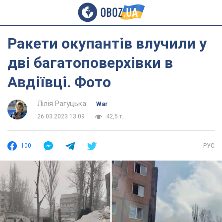
Ракети окупантів влучили у
дві багатоповерхівки в
Авдіївці. Фото
Лілія Рагуцька
War
26.03.2023 13:09
42,5 т.
100
РУС