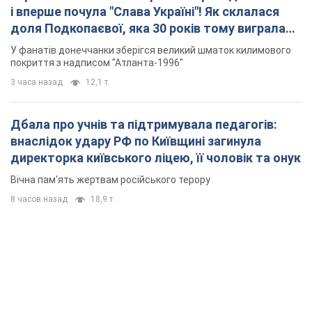
і вперше почула "Слава Україні"! Як склалася
доля Подкопаєвої, яка 30 років тому виграла
"золото" Олімпіади
У фанатів донеччанки зберігся великий шматок килимового
покриття з надписом "Атланта-1996"
3 часа назад
12,1 т.
Дбала про учнів та підтримувала педагогів:
внаслідок удару РФ по Київщині загинула
директорка київського ліцею, її чоловік та онук
Вічна пам'ять жертвам російського терору
8 часов назад
18,9 т.