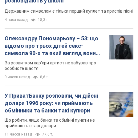
розповідають у школі
Державним символом є тільки перший куплет та приспів пісні
4 часа назад
18,3 т.
Олександру Пономарьову – 53: що
відомо про трьох дітей секс-
символа 90-х та який вигляд вони
мають
За розвитком кар'єри артист не забував про
особисте щастя
9 часов назад
8,6 т.
У ПриватБанку розповіли, чи дійсні
долари 1996 року: чи приймають
обмінники та банки такі купюри
Що робити, якщо банки та обмінні пункти не
приймають старі долари
11 часов назад
77,6 т.