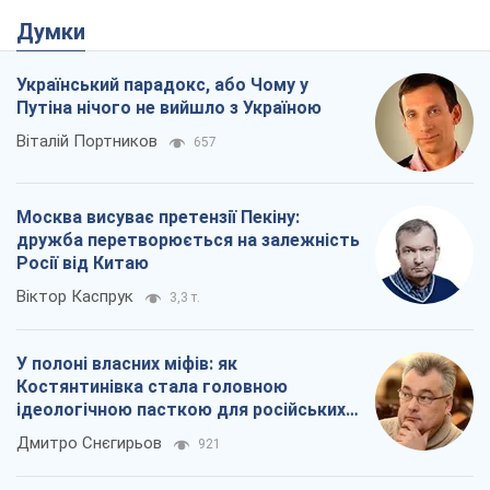
Думки
Український парадокс, або Чому у
Путіна нічого не вийшло з Україною
Віталій Портников
657
Москва висуває претензії Пекіну:
дружба перетворюється на залежність
Росії від Китаю
Віктор Каспрук
3,3 т.
У полоні власних міфів: як
Костянтинівка стала головною
ідеологічною пасткою для російських
окупантів
Дмитро Снєгирьов
921