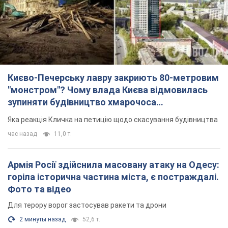
Києво-Печерську лавру закриють 80-метровим
"монстром"? Чому влада Києва відмовилась
зупиняти будівництво хмарочоса
"московського вірянина"
Яка реакція Кличка на петицію щодо скасування будівництва
час назад
11,0 т.
Армія Росії здійснила масовану атаку на Одесу:
горіла історична частина міста, є постраждалі.
Фото та відео
Для терору ворог застосував ракети та дрони
2 минуты назад
52,6 т.