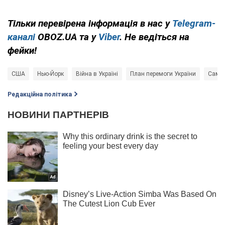
Тільки перевірена інформація в нас у
Telegram-
каналі
OBOZ.UA та у
Viber
. Не ведіться на
фейки!
США
Нью-Йорк
Війна в Україні
План перемоги України
Саміт
Редакційна політика