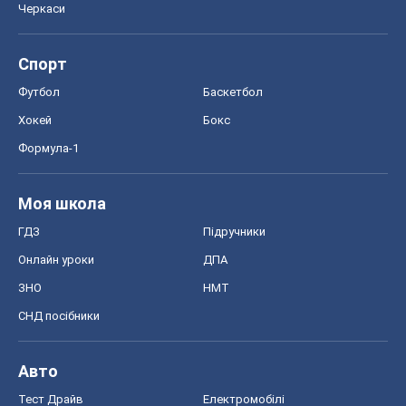
Черкаси
Спорт
Футбол
Баскетбол
Хокей
Бокс
Формула-1
Моя школа
ГДЗ
Підручники
Онлайн уроки
ДПА
ЗНО
НМТ
СНД посібники
Авто
Тест Драйв
Електромобілі