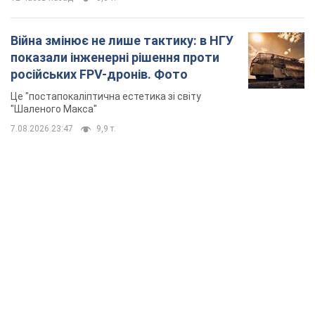
Війна змінює не лише тактику: в НГУ
показали інженерні рішення проти
російських FPV-дронів. Фото
Це "постапокаліптична естетика зі світу
"Шаленого Макса"
7.08.2026 23:47
9,9 т.