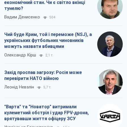
економічний стан. Чи є світло вкінці
тунелю?
Вадим Денисенко
504
Чий буде Крим, той і переможе (NSJ), а
українських футбольних чиновників
можуть назвати вбивцями
Олександр Кірш
2,1 т.
Захід проспав загрозу: Росія може
перевірити НАТО війною
Леонід Невзлін
5,7 т.
"Варта" та "Новатор" витримали
кулеметний обстріл і удар FPV-дрона,
врятувавши життя офіцеру ЗСУ