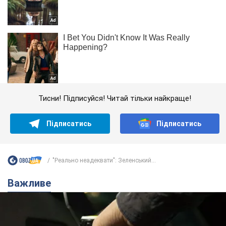
Тисни! Підписуйся! Читай тільки найкраще!
Підписатись
Підписатись
"Реально неадеквати": Зеленський...
Важливе