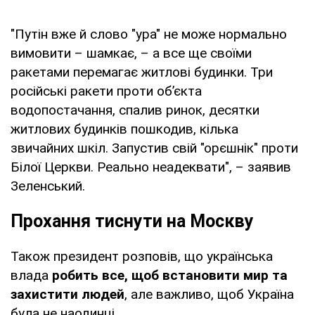
"Путін вже й слово "ура" не може нормально
вимовити – шамкає, – а все ще своїми
ракетами перемагає житлові будинки. Три
російські ракети проти обʼєкта
водопостачання, спалив ринок, десятки
житлових будинків пошкодив, кілька
звичайних шкіл. Запустив свій "орєшнік" проти
Білої Церкви. Реально неадеквати", – заявив
Зеленський.
Прохання тиснути на Москву
Також президент розповів, що українська
влада
робить все, щоб встановити мир та
захистити людей
, але важливо, щоб Україна
була не наодинці.