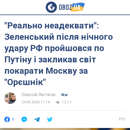
"Реально неадеквати":
Зеленський після нічного
удару РФ пройшовся по
Путіну і закликав світ
покарати Москву за
"Орєшнік"
Олексій Лютіков
War
24.05.2026 11:14
13,1 т.
0
РУС