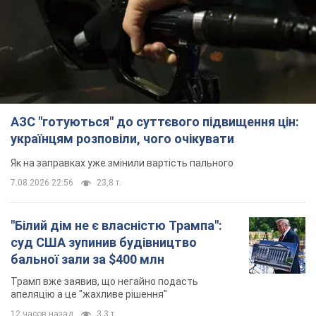
АЗС "готуються" до суттєвого підвищення цін:
українцям розповіли, чого очікувати
Як на заправках уже змінили вартість пального
7.08.2026 22:56
23,8 т.
"Білий дім не є власністю Трампа":
суд США зупинив будівництво
бальної зали за $400 млн
Трамп вже заявив, що негайно подасть
апеляцію а це "жахливе рішення"
12 часов назад
3,3 т.