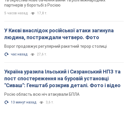
та окреслив нове бачення війни та ролі міжнародних
партнерів у боротьбі з Росією
5 часов назад
17,8 т.
У Києві внаслідок російської атаки загинула
людина, постраждали четверо. Фото
Ворог продовжує регулярний ракетний терор столиці
час назад
27,6 т.
Україна уразила Ільський і Сизранський НПЗ та
пост спостереження на буровій установці
"Сиваш": Генштаб розкрив деталі. Фото і відео
Росію область всю ніч атакували БПЛА
13 минут назад
3,6 т.