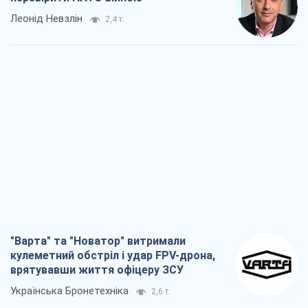
Леонід Невзлін
2,4 т.
"Варта" та "Новатор" витримали
кулеметний обстріл і удар FPV-дрона,
врятувавши життя офіцеру ЗСУ
Українська Бронетехніка
2,6 т.