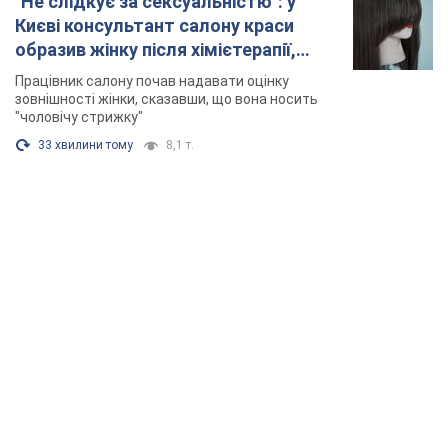
"Не слідкує за сексуальністю": у
Києві консультант салону краси
образив жінку після хімієтерапії,
розгорівся скандал. Фото
Працівник салону почав надавати оцінку
зовнішності жінки, сказавши, що вона носить
"чоловічу стрижку"
33 хвилини тому
8,1 т.