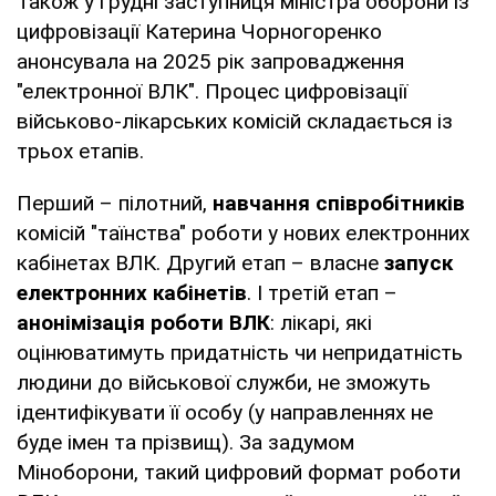
Також у грудні заступниця міністра оборони із
цифровізації Катерина Чорногоренко
анонсувала на 2025 рік запровадження
"електронної ВЛК". Процес цифровізації
військово-лікарських комісій складається із
трьох етапів.
Перший – пілотний,
навчання співробітників
комісій "таїнства" роботи у нових електронних
кабінетах ВЛК. Другий етап – власне
запуск
електронних кабінетів
. І третій етап –
анонімізація роботи ВЛК
: лікарі, які
оцінюватимуть придатність чи непридатність
людини до військової служби, не зможуть
ідентифікувати її особу (у направленнях не
буде імен та прізвищ). За задумом
Міноборони, такий цифровий формат роботи