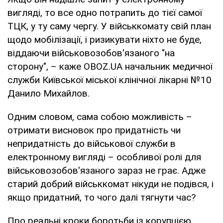
вигляді, то все одно потрапить до тієї самої
ТЦК, у ту саму чергу. У військкомату свій план
щодо мобілізації, і ризикувати ніхто не буде,
віддаючи військовозобов'язаного "на
сторону", – каже OBOZ.UA начальник медичної
служби Київської міської клінічної лікарні №10
Данило Михайлов.
Одним словом, сама собою можливість –
отримати висновок про придатність чи
непридатність до військової служби в
електронному вигляді – особливої ролі для
військовозобов'язаного зараз не грає. Адже
старий добрий військкомат нікуди не подівся, і
якщо придатний, то чого далі тягнути час?
Про реальні кроки боротьби із корупцією