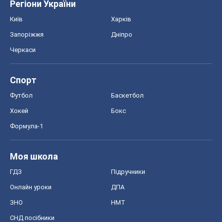
Регіони України
Київ
Харків
Запоріжжя
Дніпро
Черкаси
Спорт
Футбол
Баскетбол
Хокей
Бокс
Формула-1
Моя школа
ГДЗ
Підручники
Онлайн уроки
ДПА
ЗНО
НМТ
СНД посібники