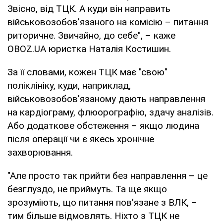
Звісно, від ТЦК. А куди він направить
військовозобов'язаного на комісію – питання
риторичне. Звичайно, до себе", – каже
OBOZ.UA юристка Наталія Костишин.
За її словами, кожен ТЦК має "свою"
поліклініку, куди, наприклад,
військовозобов'язаному дають направлення
на кардіограму, флюорографію, здачу аналізів.
Або додаткове обстеження – якщо людина
після операції чи є якесь хронічне
захворювання.
"Але просто так прийти без направлення – це
безглуздо, не приймуть. Та ще якщо
зрозуміють, що питання пов'язане з ВЛК, –
тим більше відмовлять. Ніхто з ТЦК не