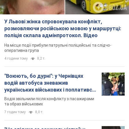
У Львові жінка спровокувала конфлікт,
розмовляючи російською мовою у маршрутці:
поліція склала адмінпротокол. Відео
На місце події прибули патрульні поліцейські та слідчо-
оперативна група
4 години тому
8,2 т.
"Воюють, бо дурні": у Чернівцях
водій автобуса зневажив
українських військових і поплатився.
Відео
Водія звільнили після конфлікту з пасажирами
та образ військових
7 годин тому
8,0 т.