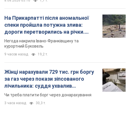
Жінці нарахували 729 тис. грн боргу
за газ через покази зіпсованого
лічильника: суддя ухвалив
неочікуване рішення
Чи треба платити борг через донарахування
3 часа назад
30,3 т.