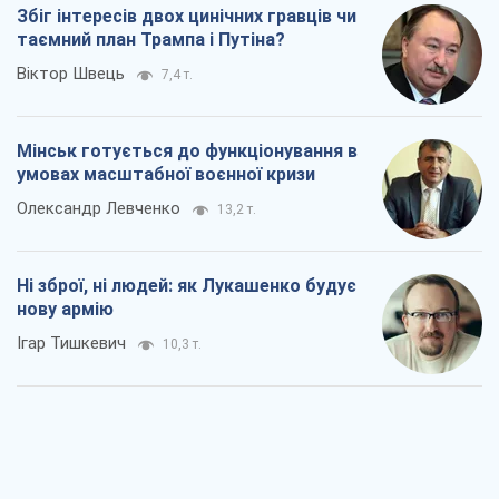
Ні зброї, ні людей: як Лукашенко будує
нову армію
Ігар Тишкевич
10,3 т.
Коли закінчиться війна?