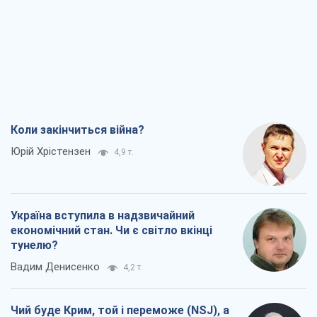
Юрій Хрістензен
4,9 т.
Україна вступила в надзвичайний
економічний стан. Чи є світло вкінці
тунелю?
Вадим Денисенко
4,2 т.
Чий буде Крим, той і переможе (NSJ), а
українських футбольних чиновників
можуть назвати вбивцями
Олександр Кірш
4,6 т.
Захід проспав загрозу: Росія може
перевірити НАТО війною
Леонід Невзлін
7,0 т.