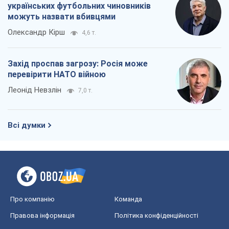
Всі думки
Про компанію
Команда
Правова інформація
Політика конфіденційності
Реклама на сайті
Документи
Редакційна політика
Журналісти OBOZ.UA на місці
подій
OBOZ.UA
Політика
Світ
Розслідування