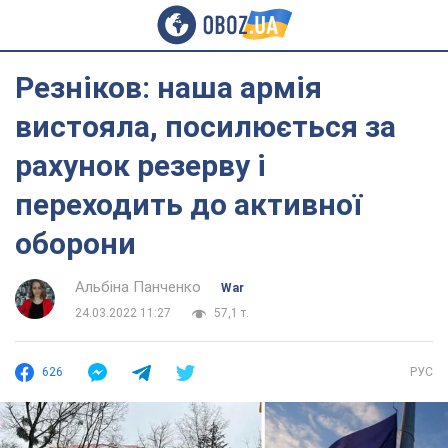
Резніков: наша армія
вистояла, посилюється за
рахунок резерву і
переходить до активної
оборони
Альбіна Панченко
War
24.03.2022 11:27
57,1 т.
626
РУС