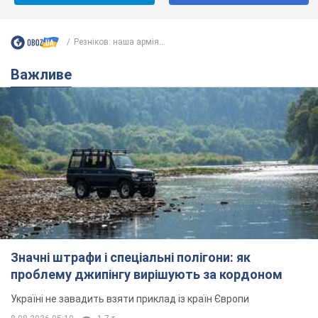
Значні штрафи і спеціальні полігони: як
проблему джипінгу вирішують за кордоном
Україні не завадить взяти приклад із країн Європи
8.08.2026 05:10
1,7 т.
На Прикарпатті після аномальної
спеки пройшла потужна злива:
дороги перетворились на річки.
Відео
Негода накрила Івано-Франківщину та
курортний Буковель
9 часов назад
19,2 т.