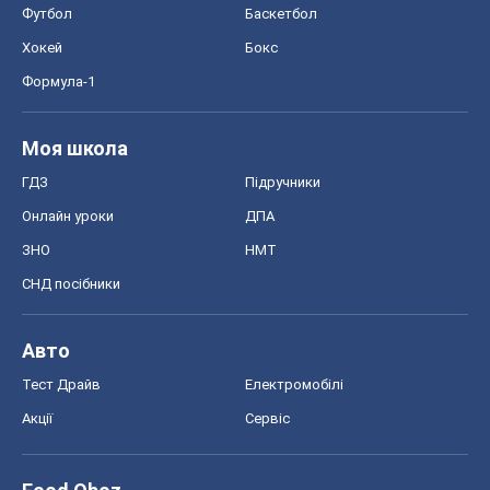
ЗНО
НМТ
СНД посібники
Авто
Тест Драйв
Електромобілі
Акції
Сервіс
Food Oboz
Рецепти
Напої
Дієти
Економіка
Ринки та компанії
Макроекономіка