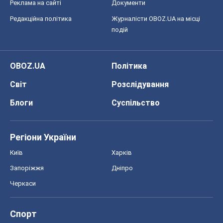
Блоги
Суспільство
Регіони України
Київ
Харків
Запоріжжя
Дніпро
Черкаси
Спорт
Футбол
Баскетбол
Хокей
Бокс
Формула-1
Моя школа
ГДЗ
Підручники
Онлайн уроки
ДПА