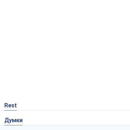
Rest
Думки
Збіг інтересів двох цинічних гравців чи
таємний план Трампа і Путіна?
Віктор Швець
7,4 т.
Мінськ готується до функціонування в
умовах масштабної воєнної кризи
Олександр Левченко
13,2 т.