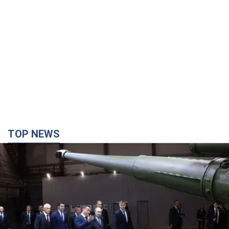
TOP NEWS
Кремль отримав "вікно можливостей", а Трамп
залишився майже без ракет: як бути Україні?
Інтерв’ю з Мельником
Думка, що в Росії закінчаться балістичні ракети, вкрай
небезпечна, наголосив експерт