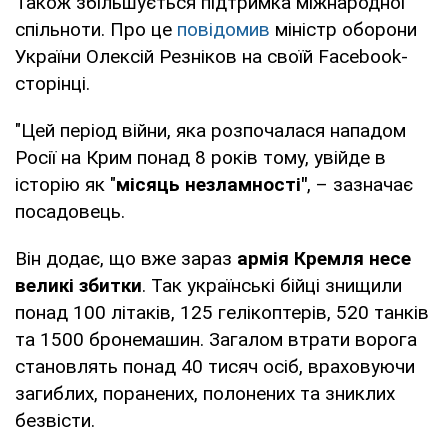
Також збільшується підтримка міжнародної
спільноти. Про це
повідомив
міністр оборони
України Олексій Резніков на своїй Facebook-
сторінці.
"Цей період війни, яка розпочалася нападом
Росії на Крим понад 8 років тому, увійде в
історію як "
місяць незламності"
, – зазначає
посадовець.
Він додає, що вже зараз
армія Кремля несе
великі збитки
. Так українські бійці знищили
понад 100 літаків, 125 гелікоптерів, 520 танків
та 1500 бронемашин. Загалом втрати ворога
становлять понад 40 тисяч осіб, враховуючи
загиблих, поранених, полонених та зниклих
безвісти.