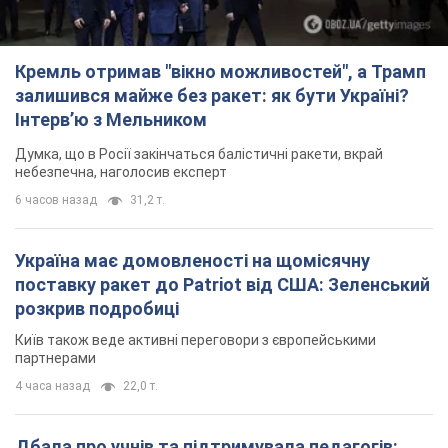
6 часов назад
31,2 т.
Україна має домовленості на щомісячну
поставку ракет до Patriot від США: Зеленський
розкрив подробиці
Київ також веде активні переговори з європейськими
партнерами
4 часа назад
22,0 т.
Дбала про учнів та підтримувала педагогів:
внаслідок удару РФ по Київщині загинула
директорка київського ліцею, її чоловік та онук
Вічна пам'ять жертвам російського терору
5 часов назад
16,0 т.