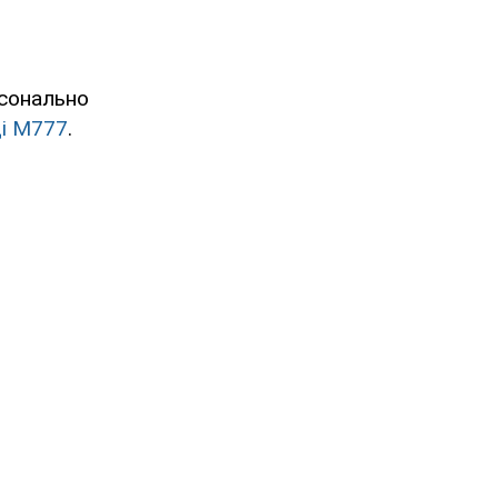
рсонально
ці М777
.