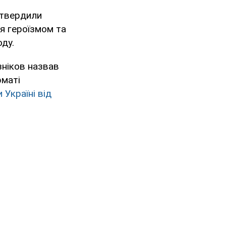
ідтвердили
ня героїзмом та
оду.
зніков назвав
рматі
 Україні від