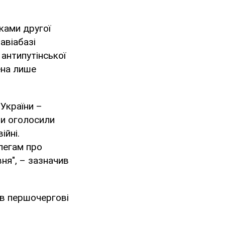
ками другої
авіабазі
 антипутінської
ена лише
 України –
їни оголосили
ійні.
олегам про
вня", – зазначив
ив першочергові