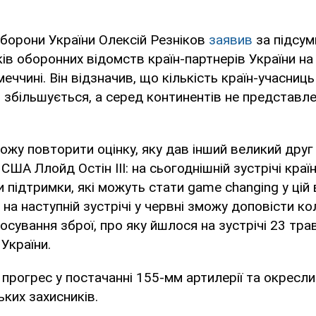
оборони України Олексій Резніков
заявив
за підсум
ків оборонних відомств країн-партнерів України на 
еччині. Він відзначив, що кількість країн-учасниць
но збільшується, а серед континентів не представл
ожу повторити оцінку, яку дав інший великий друг
США Ллойд Остін ІІІ: на сьогоднішній зустрічі кра
 підтримки, які можуть стати game changing у цій в
на наступній зустрічі у червні зможу доповісти к
осування зброї, про яку йшлося на зустрічі 23 тра
України.
 прогрес у постачанні 155-мм артилерії та окресл
ьких захисників.