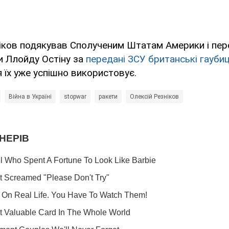
іков подякував Сполученим Штатам Америки і пе
и Ллойду Остіну за
передані ЗСУ британські гауби
я їх уже успішно використовує.
Війна в Україні
stopwar
ракети
Олексій Резніков