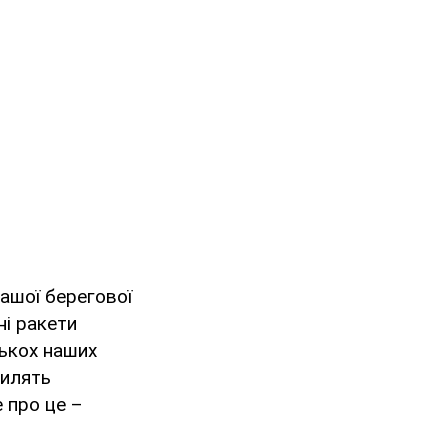
ашої берегової
ні ракети
лькох наших
силять
е про це –