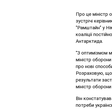
Про це міністр 
зустрічі керівни
"Рамштайн" у Нім
коаліції постій
Антарктида.
"З оптимізмом м
міністр оборони 
про нові способи
Розраховую, що 
результати заст
міністр оборони 
Він констатував
потреби українс