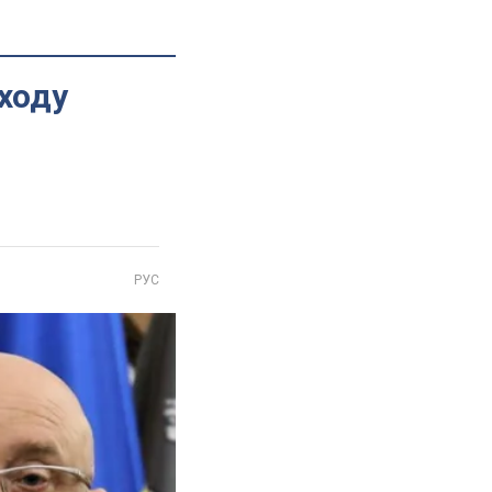
аходу
РУС