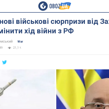
 нові військові сюрпризи від З
інити хід війни з РФ
омський
War
49
21,1 т.