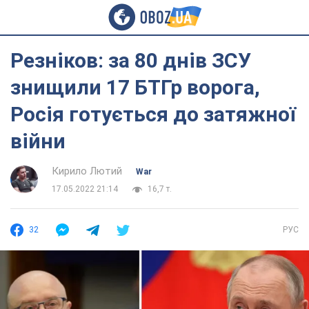
Резніков: за 80 днів ЗСУ
знищили 17 БТГр ворога,
Росія готується до затяжної
війни
Кирило Лютий
War
17.05.2022 21:14
16,7 т.
32
РУС