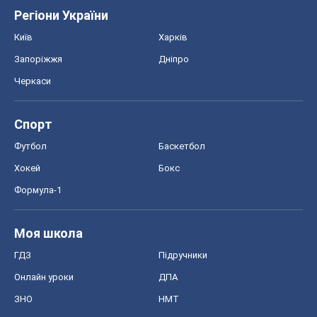
Регіони України
Київ
Харків
Запоріжжя
Дніпро
Черкаси
Спорт
Футбол
Баскетбол
Хокей
Бокс
Формула-1
Моя школа
ГДЗ
Підручники
Онлайн уроки
ДПА
ЗНО
НМТ