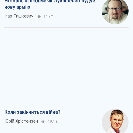
Ні зброї, ні людей: як Лукашенко будує
нову армію
Ігар Тишкевич
14,9 т.
Коли закінчиться війна?
Юрій Хрістензен
10,1 т.