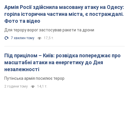
Армія Росії здійснила масовану атаку на Одесу:
горіла історична частина міста, є постраждалі.
Фото та відео
Для терору ворог застосував ракети та дрони
7 хвилин тому
17,5 т.
Під прицілом – Київ: розвідка попереджає про
масштабні атаки на енергетику до Дня
незалежності
Путінська армія посилює терор
2 години тому
14,1 т.