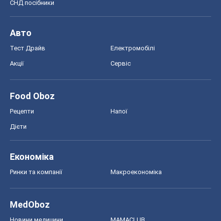
СНД посібники
Авто
Тест Драйв
Електромобілі
Акції
Сервіс
Food Oboz
Рецепти
Напої
Дієти
Економіка
Ринки та компанії
Макроекономіка
MedOboz
Новини медицини
MAMACLUB