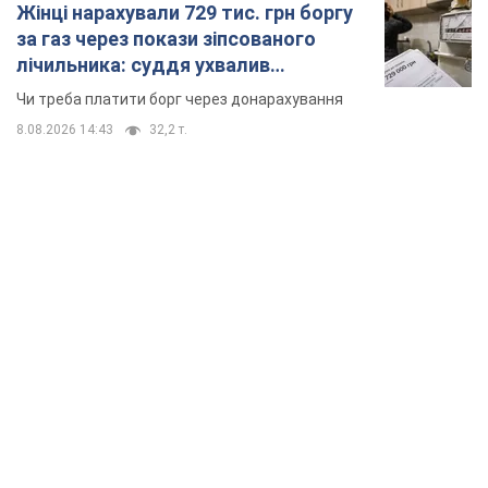
Жінці нарахували 729 тис. грн боргу
за газ через покази зіпсованого
лічильника: суддя ухвалив
неочікуване рішення
Чи треба платити борг через донарахування
8.08.2026 14:43
32,2 т.