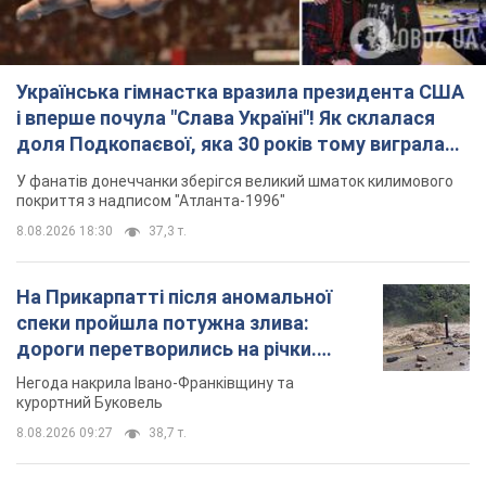
Українська гімнастка вразила президента США
і вперше почула "Слава Україні"! Як склалася
доля Подкопаєвої, яка 30 років тому виграла
"золото" Олімпіади
У фанатів донеччанки зберігся великий шматок килимового
покриття з надписом "Атланта-1996"
8.08.2026 18:30
37,3 т.
На Прикарпатті після аномальної
спеки пройшла потужна злива:
дороги перетворились на річки.
Відео
Негода накрила Івано-Франківщину та
курортний Буковель
8.08.2026 09:27
38,7 т.