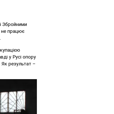
зі Збройними
у не працює
.
окупацією
вді у Русі опору
. Як результат –