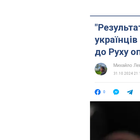
"Результа
українців
до Руху о
Михайло Ле
31.10.2024 21:
0