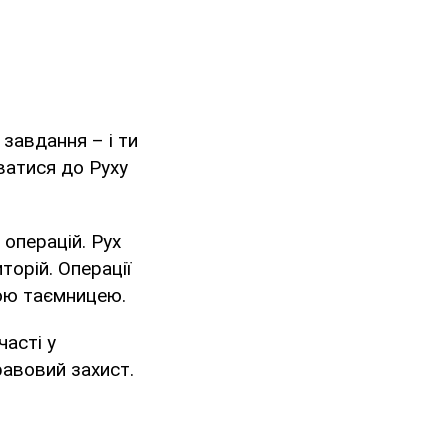
 завдання – і ти
ватися до Руху
операцій. Рух
торій. Операції
ною таємницею.
асті у
равовий захист.