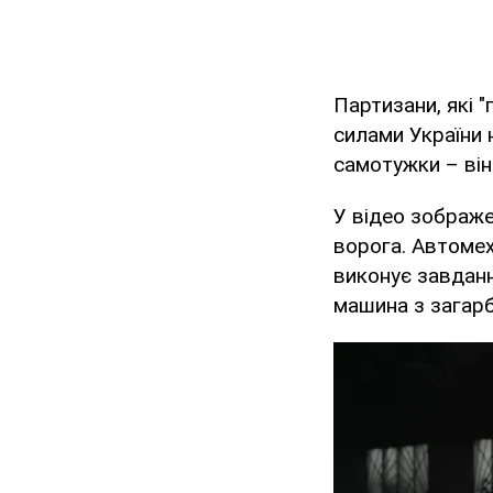
Партизани, які 
силами України
самотужки – він
У відео зображе
ворога. Автомех
виконує завданн
машина з загарб