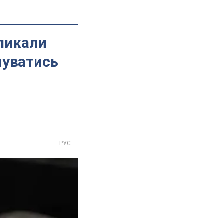
кликали
нуватись
РУС