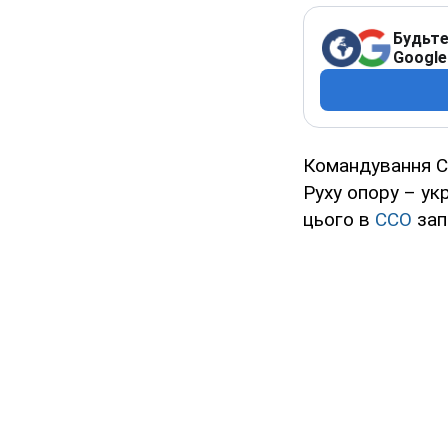
Будьте
Google
Командування Си
Руху опору – ук
цього в
ССО
зап