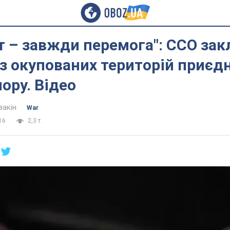
т – завжди перемога": ССО за
 з окупованих територій приєд
пору. Відео
вакін
War
16
2,3 т.