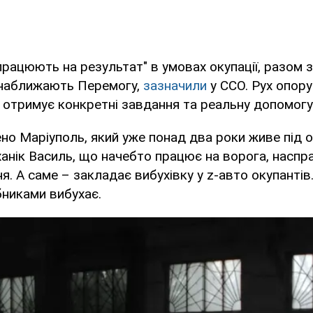
"працюють на результат" в умовах окупації, разом 
 наближають Перемогу,
зазначили
у ССО. Рух опор
 отримує конкретні завдання та реальну допомогу
но Маріуполь, який уже понад два роки живе під 
анік Василь, що начебто працює на ворога, наспра
я. А саме – закладає вибухівку у z-авто окупантів
никами вибухає.