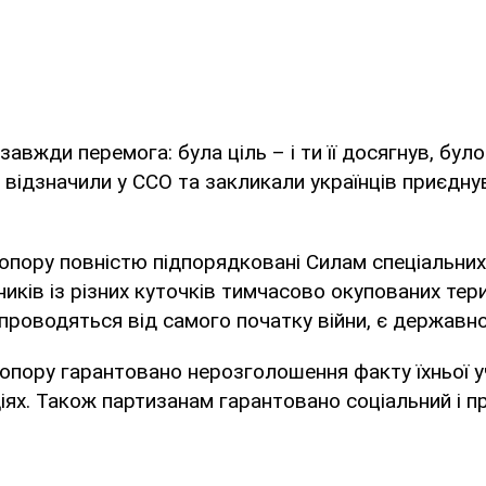
завжди перемога: була ціль – і ти її досягнув, було
– відзначили у ССО та закликали українців приєдну
опору повністю підпорядковані Силам спеціальних 
ників із різних куточків тимчасово окупованих тери
і проводяться від самого початку війни, є держав
опору гарантовано нерозголошення факту їхньої уч
іях. Також партизанам гарантовано соціальний і п