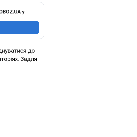
 OBOZ.UA у
днуватися до
иторіях. Задля