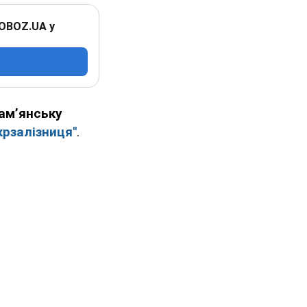
 OBOZ.UA у
ам’янську
крзалізниця"
.