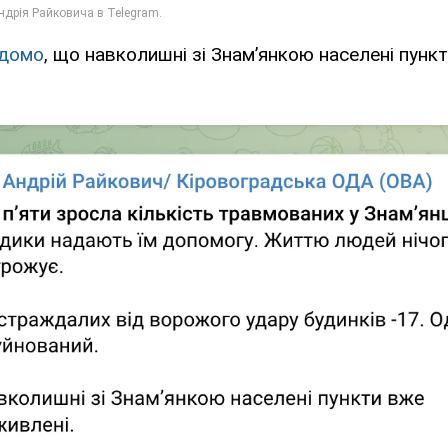
ідомо
, що навколишні зі Знамʼянкою населені пунк