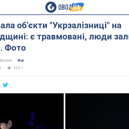
ала обʼєкти "Укрзалізниці" на
дщині: є травмовані, люди за
а. Фото
евська
War
5
22,0 т.