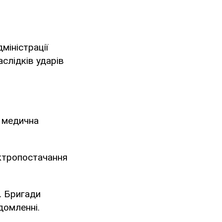
міністрації
слідків ударів
я медична
ектропостачання
. Бригади
домленні.