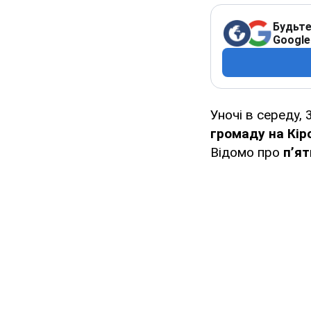
Будьте
Google
Уночі в середу, 
громаду на Кі
Відомо про
пʼя