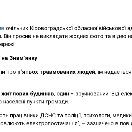
ив
очільник Кіровоградської обласної військової ад
. Він просив не викладати жодних фото та відео на
ережі.
 на Знамʼянку
ли про
пʼятьох травмованих людей
, їм надаєтьс
 житлових будинків
, один – зруйнований. Від ел
 населені пункти громади.
ють працівники ДСНС та поліції, психологи, медики
новлюють електропостачання", – зазначено в пові