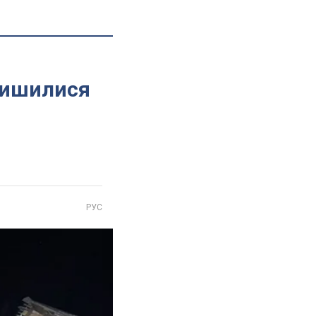
лишилися
РУС