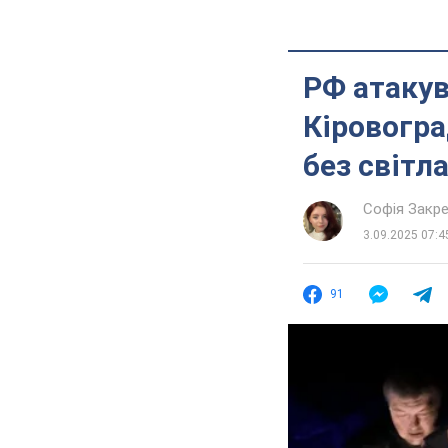
РФ атакув
Кіровогра
без світл
Софія Закр
3.09.2025 07:4
91