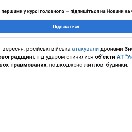
 першими у курсі головного — підпишіться на Новини на
Підписатися
3 вересня, російські війська
атакували
дронами
Зн
ровоградщині
, під ударом опинилися
об’єкти
АТ "У
тьох травмованих
, пошкоджено житлові будинки.