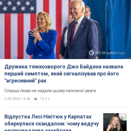
Дружина тяжкохворого Джо Байдена назвала
перший симптом, який сигналізував про його
"агресивний" рак
Спершу лікарі не надали цьому належної уваги
6.08.2026 12:46
15,3 т.
Відпустка Лесі Нікітюк у Карпатах
обернулася скандалом: чому ведучу
несправедливо захейтили
Знаменитість вийшла на пряму комунікацію в
мережі та розставила всі крапки над "і"
8 годин тому
12,2 т.
"Динамо" з перемоги стартувало у
кваліфікації Ліги конференцій. Відео
Матч відбувся в Любліні