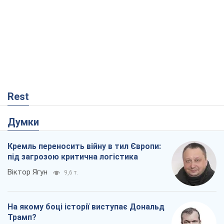
Думки
Кремль переносить війну в тил Європи:
під загрозою критична логістика
Віктор Ягун
9,6 т.
На якому боці історії виступає Дональд
Трамп?
Віктор Каспрук
7,9 т.
Про заплановану вирубку більше 600
дерев і теплотрасу: що відбувається на
Теремках у Києві
Владислав Самойленко
36