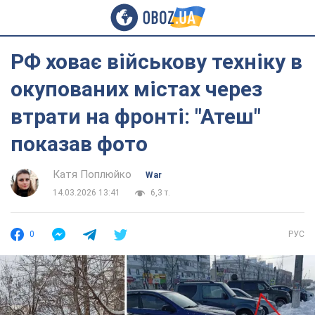
РФ ховає військову техніку в
окупованих містах через
втрати на фронті: "Атеш"
показав фото
Катя Поплюйко
War
14.03.2026 13:41
6,3 т.
0
РУС