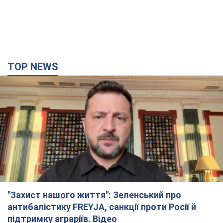
"Захист нашого життя": Зеленський про
антибалістику FREYJA, санкції проти Росії й
підтримку аграріїв. Відео
Європейські партнери долучаються до спільного проєкту
5 годин тому
56,2 т.
З 1 вересня українським вчителям підвищать
зарплати: Корецький розкрив деталі
Одночасно з підвищенням зарплат педагогам уряд
анонсував збільшення студентських стипендій