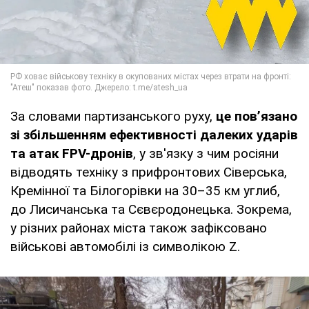
За словами партизанського руху,
це пов’язано
зі збільшенням ефективності далеких ударів
та атак FPV-дронів
, у зв'язку з чим росіяни
відводять техніку з прифронтових Сіверська,
Кремінної та Білогорівки на 30–35 км углиб,
до Лисичанська та Сєвєродонецька. Зокрема,
у різних районах міста також зафіксовано
військові автомобілі із символікою Z.