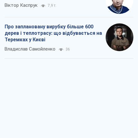
Як атаки Сил оборони України
скоротили експорт російських
нафтопродуктів
Андрій Клименко
2,1 т.
Два супертурніри Магучіх: спортивний
календар осені 2026 року