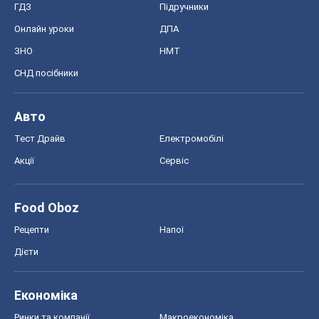
Акції
Сервіс
Food Oboz
Рецепти
Напої
Дієти
Економіка
Ринки та компанії
Макроекономіка
MedOboz
Новини медицини
MAMACLUB
Шоу
Афіша
Плітки