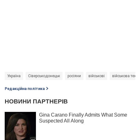
Україна
Сіверськодонецьк
росіяни
військові
військова техні
Редакційна політика