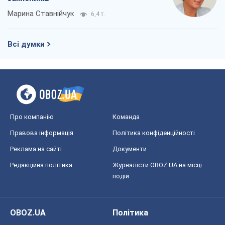
Про компанію
Команда
Правова інформація
Політика конфіденційності
Реклама на сайті
Документи
Редакційна політика
Журналісти OBOZ.UA на місці
подій
OBOZ.UA
Політика
Світ
Розслідування
Блоги
Суспільство
Регіони України
Київ
Харків
Запоріжжя
Дніпро