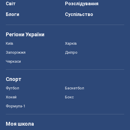
Черкаси
Спорт
Футбол
Баскетбол
Хокей
Бокс
Формула-1
Моя школа
ГДЗ
Підручники
Онлайн уроки
ДПА
ЗНО
НМТ
СНД посібники
Авто
Тест Драйв
Електромобілі