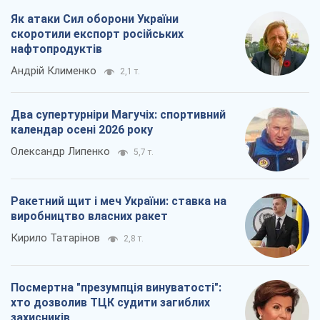
Олександр Липенко
5,7 т.
Ракетний щит і меч України: ставка на
виробництво власних ракет
Кирило Татарінов
2,8 т.
Посмертна "презумпція винуватості":
хто дозволив ТЦК судити загиблих
захисників
Марина Ставнійчук
6,4 т.
Всі думки