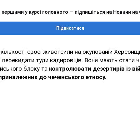
 першими у курсі головного — підпишіться на Новини на
Підписатися
кількості своєї живої сили на окупованій Херсонщи
 перекидати туди кадировців. Вони мають стати 
ейського блоку та
контролювати дезертирів із ві
приналежних до чеченського етносу.