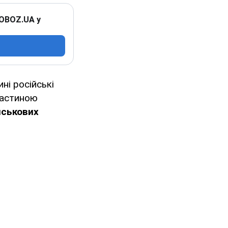
 OBOZ.UA у
ні російські
частиною
йськових