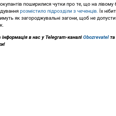
 окупантів поширилися чутки про те, що на лівому 
ндування
розмістило підрозділи з чеченців.
Їх ніби
муть як загороджувальні загони, щоб не допусти
к.
 інформація в нас у Telegram-каналі
Obozrevatel
та
ки!