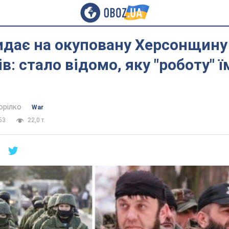
идає на окуповану Херсонщину
в: стало відомо, яку "роботу" ї
орілко
War
53
22,0 т.