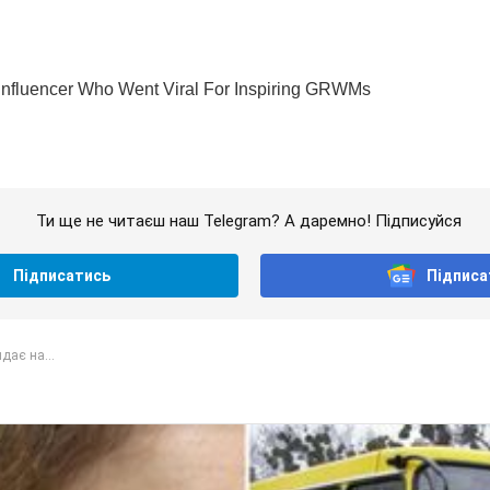
Ти ще не читаєш наш Telegram? А даремно! Підписуйся
Підписатись
Підписа
дає на...