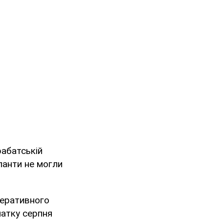
рабатській
упанти не могли
перативного
чатку серпня