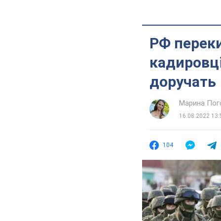
РФ перек
кадировці
доручать
Марина Пог
16.08.2022 13:
104