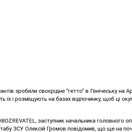
антів зробили своєрідне "гетто" в Генічеську на А
ть їх і розміщують на базах відпочинку, щоб ці ок
OBOZREVATEL, заступник начальника головного о
табу ЗСУ Олексій Громов повідомив, що ще на по