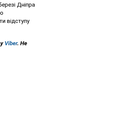
березі Дніпра
то
ти відступу
 у
Viber
. Не