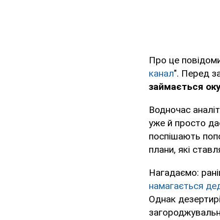
Про це повідом
канал
". Перед з
займається оку
Водночас аналіт
уже й просто да
поспішають поп
плани, які став
Нагадаємо: рані
намагається дед
Однак дезертир
загороджувальн