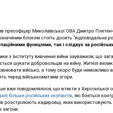
ив пресофіцер Миколаївської ОВА Дмитро Плетенчу
азначеним блоком стоїть досить "відповідальна ро
паційними функціями, так і слідкує за російсь
ики з Інституту вивчення війни зауважили, що заг
ється шукати добровольців на війну. Жителі велик
овнювати військо, а тому скоро буде неможливо 
лять перед військкоматами згори.
ше вже повідомлялося, що втекти з Херсонської о
алі більше російських окупантів
, які бояться конт
ів розстрілюють кадировці, яких використовують
і загони.