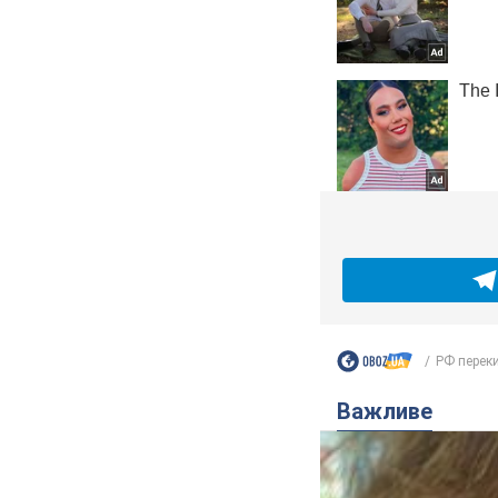
РФ переки
Важливе