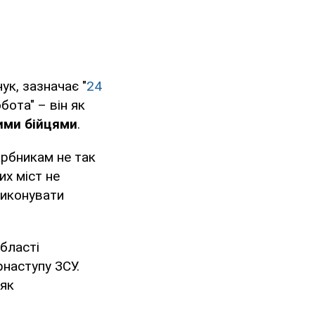
к, зазначає "
24
бота" – він як
кими бійцями
.
арбникам не так
их міст не
виконувати
бласті
рнаступу ЗСУ.
 як