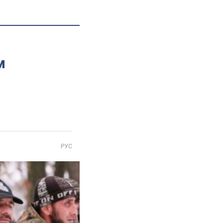
м
РУС