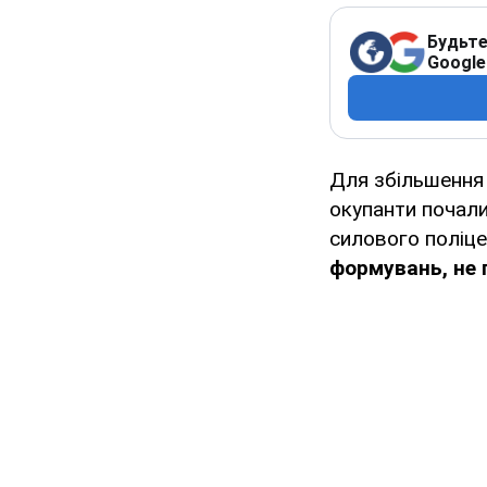
Будьте
Google
Для збільшення 
окупанти почали
силового поліц
формувань, не 