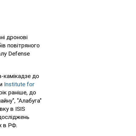
ні дронові
бів повітряного
алу Defense
ів-камікадзе до
ки
Institute for
рік раніше, до
айну", "Алабуга"
ку в ISIS
 досліджень
 в РФ.