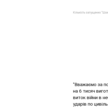
"Вважаємо за по
на 6 тисяч виго
виток війни в н
ударів по цивіл