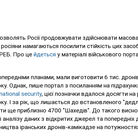
озволять Росії продовжувати здійснювати масова
 росіяни намагаються посилити стійкість цих засо
 РЕБ. Про це
йдеться
у матеріалі військового порт
 попередніми планами, мали виготовити 6 тис. дрон
ку. Однак, пише портал з посиланням на підрахун
national security
, цієї позначки вдалося досягти на 
ку. І за рік, що лишається до встановленого "дедл
и ще приблизно 4700 "Шахедів". До такого виснов
і аналізу даних з відкритих джерел та попередніх
ицтва іранських дронів-камікадзе на потужностях