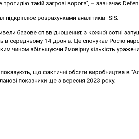
протидію такій загрозі ворога", – зазначає Defen
л підкріплює розрахунками аналітиків ISIS.
ивели базове співвідношення: з кожної сотні запу
ть в середньому 14 дронів. Це спонукає Росію на
ким чином збільшуючи ймовірну кількість уражених
IS показують, що фактичні обсяги виробництва в "А
анові показники ще з вересня 2023 року.