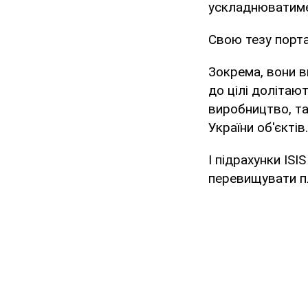
ускладнюватиме 
Свою тезу порта
Зокрема, вони в
до цілі долітаю
виробництво, та
України об'єктів.
І підрахунки IS
перевищувати пл