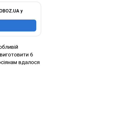
 OBOZ.UA у
обливій
и виготовити 6
осіянам вдалося