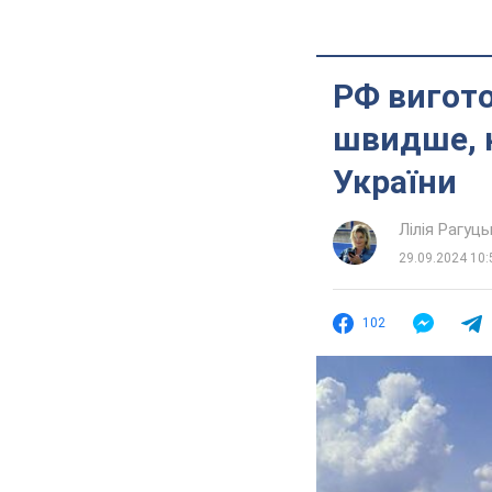
РФ вигото
швидше, н
України
Лілія Рагуць
29.09.2024 10:
102