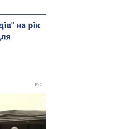
ів" на рік
для
РУС