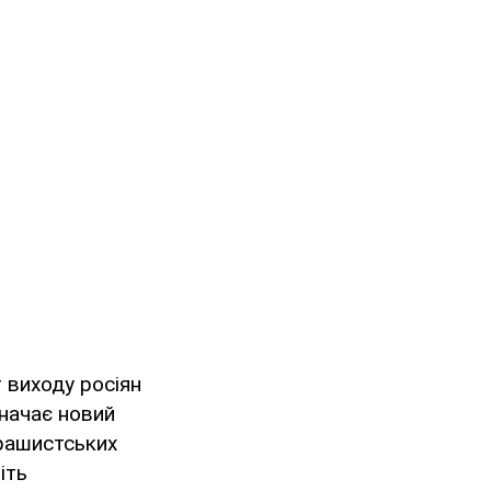
 виходу росіян
значає новий
 рашистських
іть