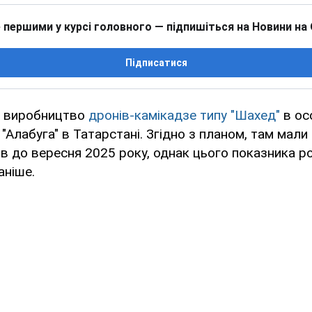
 першими у курсі головного — підпишіться на Новини на
Підписатися
а виробництво
дронів-камікадзе типу "Шахед"
в ос
 "Алабуга" в Татарстані. Згідно з планом, там мал
ів до вересня 2025 року, однак цього показника р
аніше.