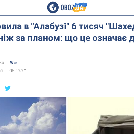
вила в "Алабузі" 6 тисяч "Шахед
іж за планом: що це означає 
ка
War
53
19,9 т.