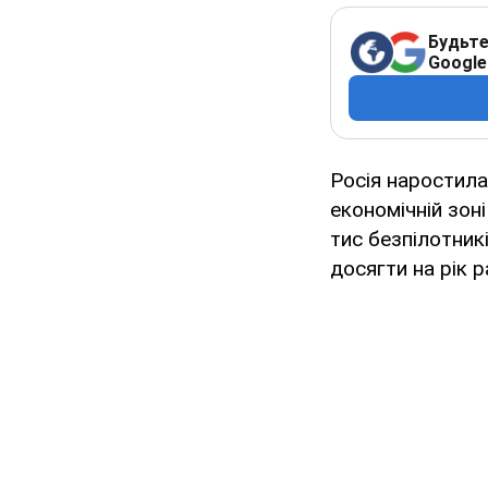
Будьте
Google
Росія наростил
економічній зоні
тис безпілотник
досягти на рік р