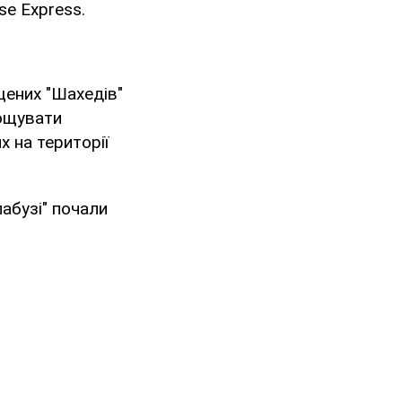
se Express.
щених "Шахедів"
рощувати
 на території
лабузі" почали