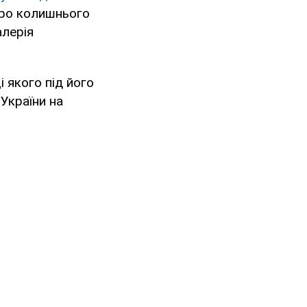
про колишнього
алерія
 якого під його
України на