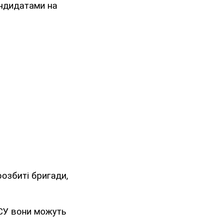
андидатами на
озбиті бригади,
ЗСУ вони можуть