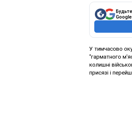
Будьте
Google
У тимчасово ок
"гарматного м'яс
колишні військо
присязі і перейш