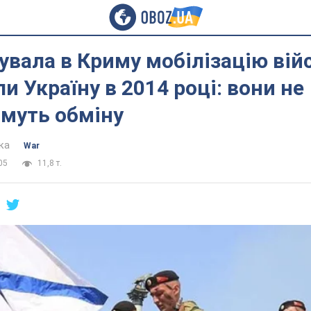
вала в Криму мобілізацію вій
ли Україну в 2014 році: вони не
имуть обміну
ка
War
05
11,8 т.