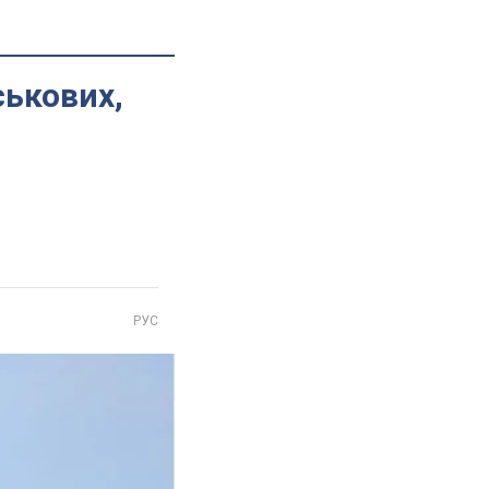
ськових,
РУС