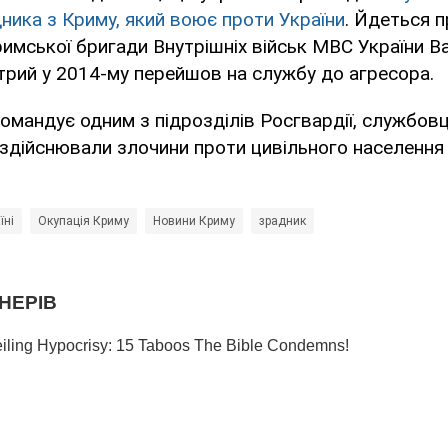
ика з Криму, який воює проти України
. Йдеться 
римської бригади Внутрішніх військ МВС України В
трий у 2014-му перейшов на службу до агресора.
омандує одним з підрозділів Росгвардії, службовці
дійснювали злочини проти цивільного населення 
їні
Окупація Криму
Новини Криму
зрадник