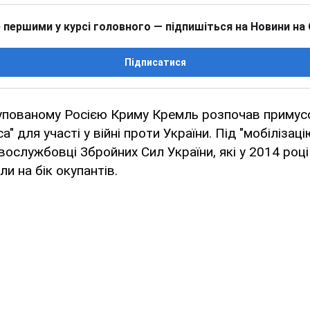
 першими у курсі головного — підпишіться на Новини на
Підписатися
упованому Росією Криму Кремль розпочав примусо
а" для участі у війні проти України. Під "мобілізац
вослужбовці Збройних Сил України, які у 2014 роц
ли на бік окупантів.