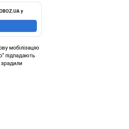
 OBOZ.UA у
ву мобілізацію
ію" підпадають
і зрадили