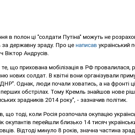
ння в полон ці "солдати Путіна" можуть не розрахо
ь за державну зраду. Про це
написав
український п
ч Віктор Андрусів.
те, що прихована мобілізація в РФ провалилася, 
нню нових солдат. В квітні вони організували прим
ЛДНР". Однак, люди почали ховатись, а на фронті ц
 перших обстрілах. Тому Кремль знайшов нове рі
ських зрадників 2014 року", - зазначив політик.
в, що тоді, коли Росія розпочала окупацію українс
бік окупантів перейшли близько 14 тисяч українськ
вців. Відтоді минуло 8 років, значна частина зрад