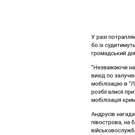
У разі потрапля
бо їх судитимут
громадський дія
"Незважаючи на 
вихід по залуче
мобілізацію в "
розбігалися при
мобілізація крим
Андрусів нагада
півострова, на 
військовослужбо