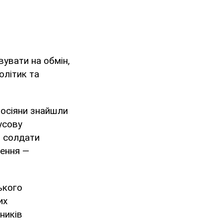
вувати на обмін,
олітик та
росіяни знайшли
усову
і солдати
шення —
ького
их
ників