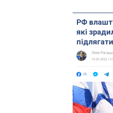
РФ влашту
які зради
підлягат
Лілія Рагуць
18.05.2022 13:
25