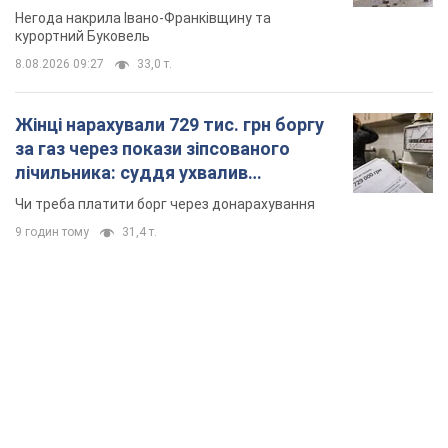
Відео
Негода накрила Івано-Франківщину та
курортний Буковель
8.08.2026 09:27
33,0 т.
Жінці нарахували 729 тис. грн боргу
за газ через покази зіпсованого
лічильника: суддя ухвалив
неочікуване рішення
Чи треба платити борг через донарахування
9 годин тому
31,4 т.