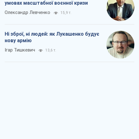
умовах масштабної воєнної кризи
Олександр Левченко
15,9 т.
Ні зброї, ні людей: як Лукашенко будує
нову армію
Ігар Тишкевич
13,6 т.