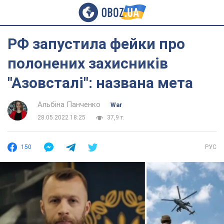
РФ запустила фейки про
полонених захисників
"Азовсталі": названа мета
Альбіна Панченко
War
28.05.2022 18:25
37,9 т.
150
РУС