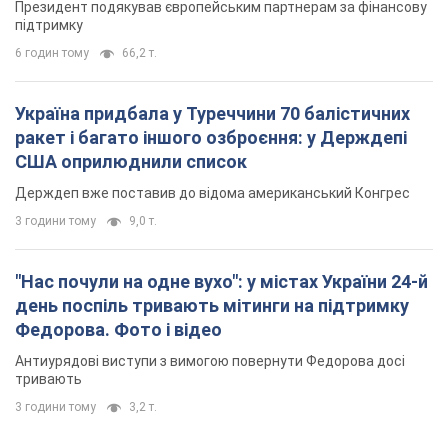
Президент подякував європейським партнерам за фінансову
підтримку
6 годин тому
66,2 т.
Україна придбала у Туреччини 70 балістичних
ракет і багато іншого озброєння: у Держдепі
США оприлюднили список
Держдеп вже поставив до відома американський Конгрес
3 години тому
9,0 т.
"Нас почули на одне вухо": у містах України 24-й
день поспіль тривають мітинги на підтримку
Федорова. Фото і відео
Антиурядові виступи з вимогою повернути Федорова досі
тривають
3 години тому
3,2 т.