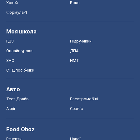
Хокей
Бокс
Формула-1
Моя школа
ГДЗ
Підручники
Онлайн уроки
ДПА
ЗНО
НМТ
СНД посібники
Авто
Тест Драйв
Електромобілі
Акції
Сервіс
Food Oboz
Рецепти
Напої