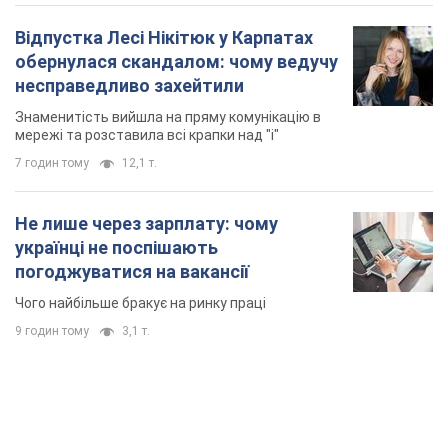
Відпустка Лесі Нікітюк у Карпатах
обернулася скандалом: чому ведучу
несправедливо захейтили
Знаменитість вийшла на пряму комунікацію в
мережі та розставила всі крапки над "і"
7 годин тому
12,1 т.
Не лише через зарплату: чому
українці не поспішають
погоджуватися на вакансії
Чого найбільше бракує на ринку праці
9 годин тому
3,1 т.