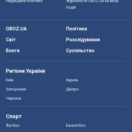
Редакційна політика
Журналісти OBOZ.UA на місці
подій
OBOZ.UA
Політика
Світ
Розслідування
Блоги
Суспільство
Регіони України
Київ
Харків
Запоріжжя
Дніпро
Черкаси
Спорт
Футбол
Баскетбол