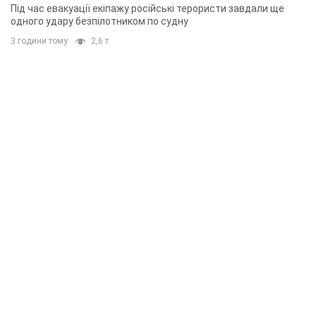
Під час евакуації екіпажу російські терористи завдали ще
одного удару безпілотником по судну
3 години тому
2,6 т.