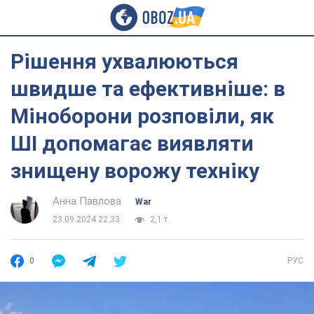
Рішення ухвалюються
швидше та ефективніше: в
Міноборони розповіли, як
ШІ допомагає виявляти
знищену ворожу техніку
Анна Павлова
War
23.09.2024 22:33
2,1 т.
0
РУС