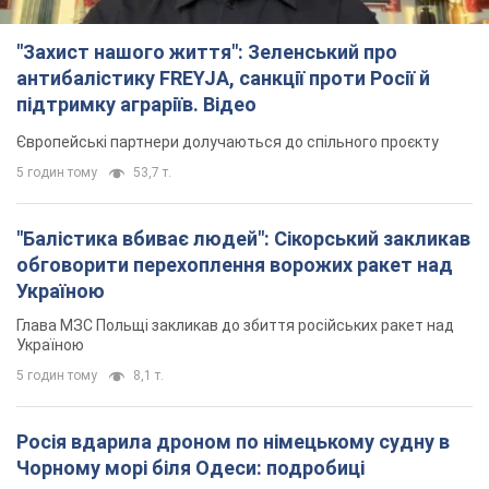
"Захист нашого життя": Зеленський про
антибалістику FREYJA, санкції проти Росії й
підтримку аграріїв. Відео
Європейські партнери долучаються до спільного проєкту
5 годин тому
53,7 т.
"Балістика вбиває людей": Сікорський закликав
обговорити перехоплення ворожих ракет над
Україною
Глава МЗС Польщі закликав до збиття російських ракет над
Україною
5 годин тому
8,1 т.
Росія вдарила дроном по німецькому судну в
Чорному морі біля Одеси: подробиці