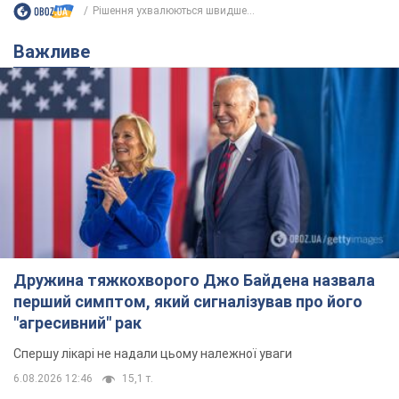
Рішення ухвалюються швидше...
Важливе
Дружина тяжкохворого Джо Байдена назвала
перший симптом, який сигналізував про його
"агресивний" рак
Спершу лікарі не надали цьому належної уваги
6.08.2026 12:46
15,1 т.