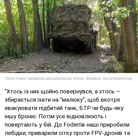
"Хтось із них щойно повернувся, а хтось —
збирається їхати на "малюку", щоб вкотре
евакуювати підбитий танк, БТР чи будь-яку
іншу броню. Потім усе відновлюють і
повертають у бій. До Fodenʼів наші приробили
лебідки, приварили сітку проти FPV-дронів та