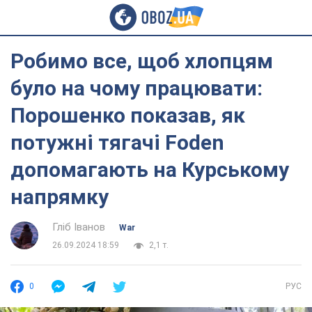
Робимо все, щоб хлопцям
було на чому працювати:
Порошенко показав, як
потужні тягачі Foden
допомагають на Курському
напрямку
Гліб Іванов
War
26.09.2024 18:59
2,1 т.
0
РУС