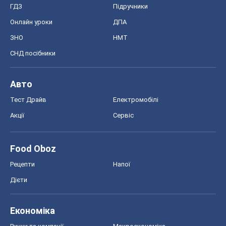
Рецепти
Напої
Дієти
Економіка
Ринки та компанії
Макроекономіка
MedOboz
Новини медицини
MAMACLUB
Шоу
Афіша
Плітки
Краса
Мода
Жіночий журнал