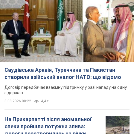
8.08.2026 00:22
4,4 т.
На Прикарпатті після аномальної
спеки пройшла потужна злива:
дороги перетворились на річки.
Відео
Негода накрила Івано-Франківщину та
курортний Буковель
4 години тому
7,3 т.
Хорватія принизила збірну Росії зі
спортивної гімнастики, офіційно не
допустивши до чемпіонату Європи
основних спортсменів
Турнір відбудеться в Загребі з 13 по 23 серпня
4 години тому
6,5 т.