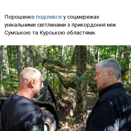
Порошенко
поділився
у соцмережах
унікальними світлинами з прикордоння між
Сумською та Курською областями.