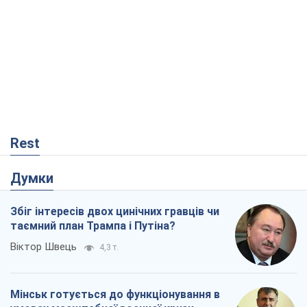
таємний план Трампа і Путіна?
Віктор Швець
4,3 т.
Мінськ готується до функціонування в
умовах масштабної воєнної кризи
Олександр Левченко
8,5 т.
Ні зброї, ні людей: як Лукашенко будує
нову армію
Ігар Тишкевич
1,8 т.