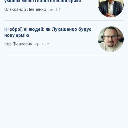
Коли закінчиться війна?
Юрій Хрістензен
2,1 т.
Україна вступила в надзвичайний
економічний стан. Чи є світло вкінці
тунелю?
Вадим Денисенко
1,6 т.
Чий буде Крим, той і переможе (NSJ), а
українських футбольних чиновників