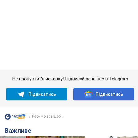
Робимо все щоб...
Важливе
Саудівська Аравія, Туреччина та Пакистан
створили азійський аналог НАТО: що відомо
Договір передбачає взаємну підтримку у разі нападу на одну
з держав