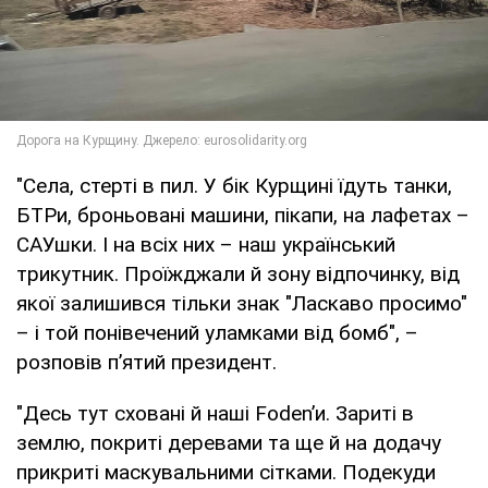
"Села, стерті в пил. У бік Курщині їдуть танки,
БТРи, броньовані машини, пікапи, на лафетах –
САУшки. І на всіх них – наш український
трикутник. Проїжджали й зону відпочинку, від
якої залишився тільки знак "Ласкаво просимо"
– і той понівечений уламками від бомб", –
розповів п’ятий президент.
"Десь тут сховані й наші Foden’и. Зариті в
землю, покриті деревами та ще й на додачу
прикриті маскувальними сітками. Подекуди