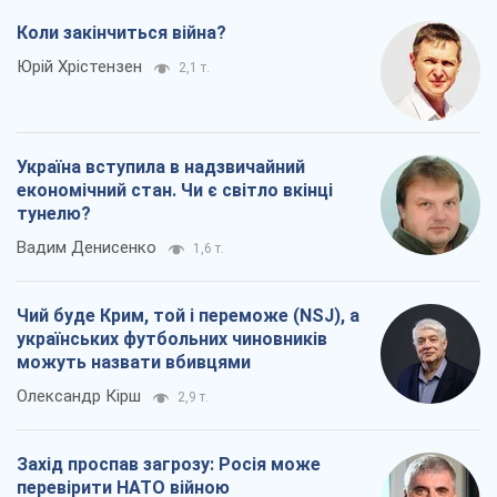
можуть назвати вбивцями
Олександр Кірш
2,9 т.
Захід проспав загрозу: Росія може
перевірити НАТО війною
Леонід Невзлін
6,1 т.
Всі думки
Про компанію
Команда
Правова інформація
Політика конфіденційності
Реклама на сайті
Документи