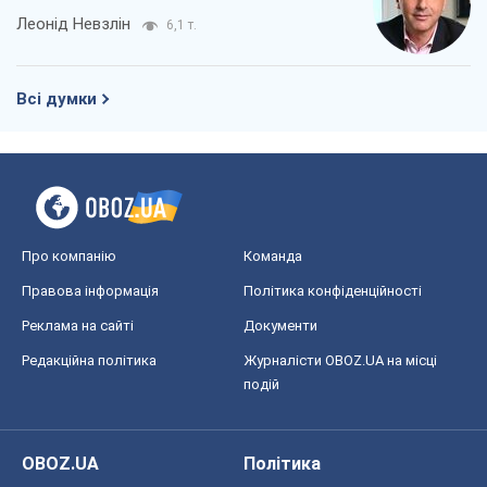
Редакційна політика
Журналісти OBOZ.UA на місці
подій
OBOZ.UA
Політика
Світ
Розслідування
Блоги
Суспільство
Регіони України
Київ
Харків
Запоріжжя
Дніпро
Черкаси
Спорт
Футбол
Баскетбол