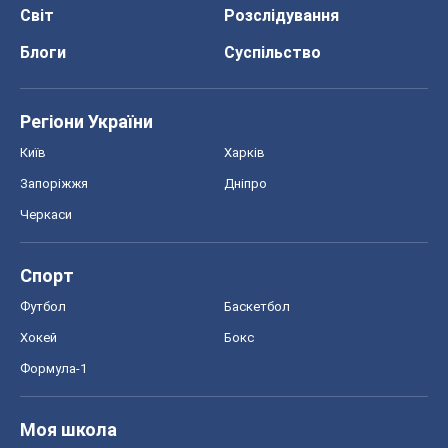
Хокей
Бокс
Формула-1
Моя школа
ГДЗ
Підручники
Онлайн уроки
ДПА
ЗНО
НМТ
СНД посібники
Авто
Тест Драйв
Електромобілі
Акції
Сервіс
Food Oboz