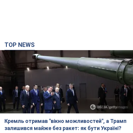
Кремль отримав "вікно можливостей", а Трамп
залишився майже без ракет: як бути Україні?
Інтерв’ю з Мельником
Думка, що в Росії закінчаться балістичні ракети, вкрай
небезпечна, наголосив експерт
2 години тому
9,1 т.
"Все горіло": очевидиця розповіла про загибель
3-річного хлопчика і його рідних внаслідок
атаки РФ на Київщину. Відео та фото
Вічна пам'ять жертвам російського терору
2 години тому
1,9 т.
У Німеччині зафіксували дрони над базою, де