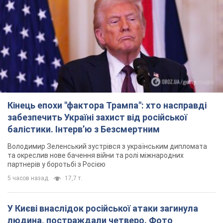
партнерів у боротьбі з Росією
5 часов назад
17,7 т.
У Києві внаслідок російської атаки загинула
людина, постраждали четверо. Фото
Ворог продовжує регулярний ракетний терор столиці
час назад
27,5 т.
Україна уразила Ільський і Сизранський НПЗ та
пост спостереження на буровій установці
"Сиваш": Генштаб розкрив деталі. Фото і відео
Росію область всю ніч атакували БПЛА
10 минут назад
3,5 т.