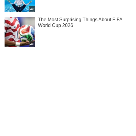
Не пропусти блискавку! Підписуйся на нас в Telegram
Підписатись
Підписатись
Романенко оцінив чи...
Важливе