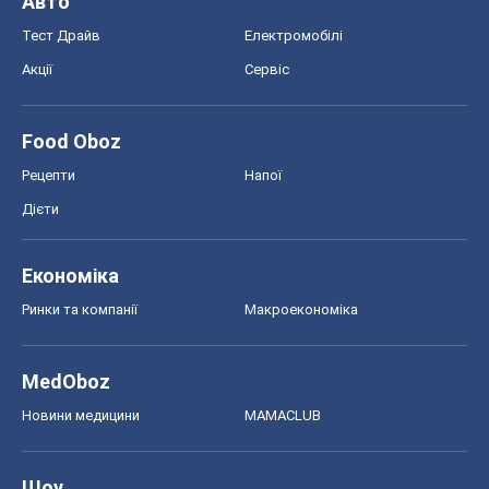
MedOboz
Новини медицини
MAMACLUB
Шоу
Афіша
Плітки
Краса
Мода
Жіночий журнал