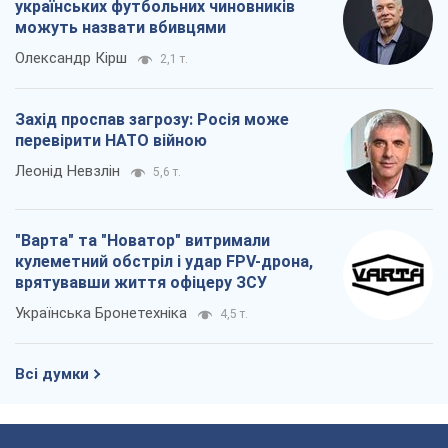
Всі думки
Про компанію
Команда
Правова інформація
Політика конфіденційності
Реклама на сайті
Документи
Редакційна політика
Журналісти OBOZ.UA на місці
подій
OBOZ.UA
Політика
Світ
Розслідування