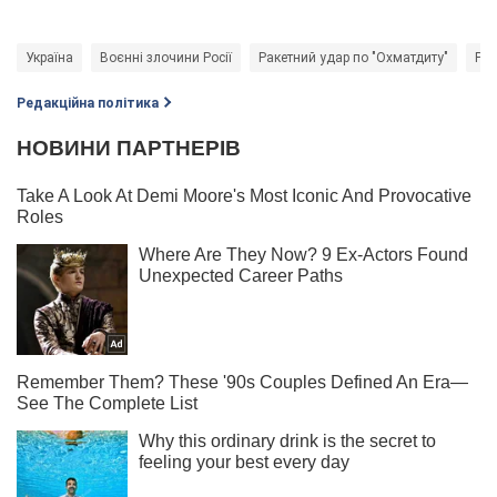
Україна
Воєнні злочини Росії
Ракетний удар по "Охматдиту"
Рос
Редакційна політика