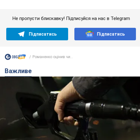
АЗС "готуються" до суттєвого підвищення цін:
українцям розповіли, чого очікувати
Як на заправках уже змінили вартість пального
7.08.2026 22:56
23,8 т.
"Білий дім не є власністю Трампа":
суд США зупинив будівництво
бальної зали за $400 млн
Трамп вже заявив, що негайно подасть
апеляцію а це "жахливе рішення"
12 часов назад
3,3 т.