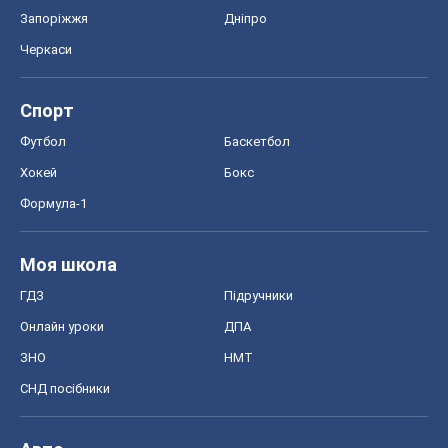
Онлайн уроки
ДПА
ЗНО
НМТ
СНД посібники
Авто
Тест Драйв
Електромобілі
Акції
Сервіс
Food Oboz
Рецепти
Напої
Дієти
Економіка
Ринки та компанії
Макроекономіка