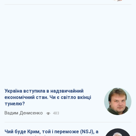
тунелю?
Вадим Денисенко
483
Чий буде Крим, той і переможе (NSJ), а
українських футбольних чиновників
можуть назвати вбивцями
Олександр Кірш
2,1 т.
Захід проспав загрозу: Росія може
перевірити НАТО війною
Леонід Невзлін
5,6 т.
"Варта" та "Новатор" витримали
кулеметний обстріл і удар FPV-дрона,
врятувавши життя офіцеру ЗСУ
Українська Бронетехніка
4,5 т.