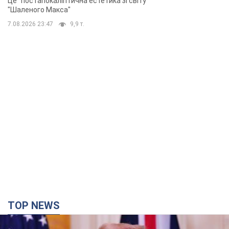
TOP NEWS
Кінець епохи "фактора Трампа": хто насправді
забезпечить Україні захист від російської
балістики. Інтерв’ю з Безсмертним
Володимир Зеленський зустрівся з українським дипломата
та окреслив нове бачення війни та ролі міжнародних