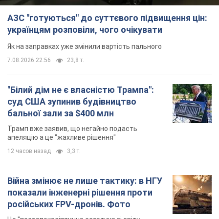
Війна змінює не лише тактику: в НГУ
показали інженерні рішення проти
російських FPV-дронів. Фото
Це "постапокаліптична естетика зі світу
"Шаленого Макса"
7.08.2026 23:47
9,9 т.