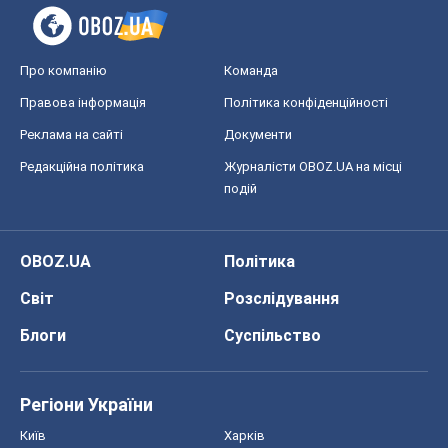
Блоги
Суспільство
Регіони України
Київ
Харків
Запоріжжя
Дніпро
Черкаси
Спорт
Футбол
Баскетбол
Хокей
Бокс
Формула-1
Моя школа
ГДЗ
Підручники