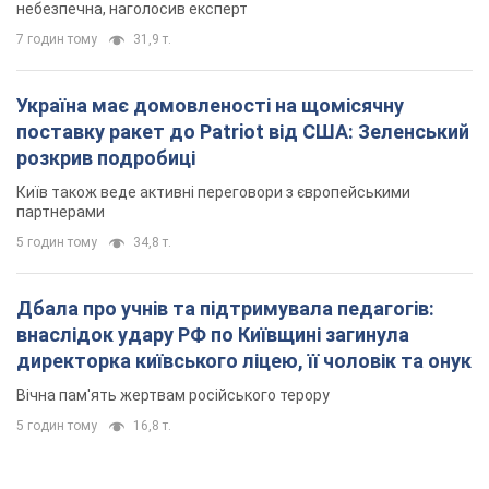
небезпечна, наголосив експерт
7 годин тому
31,9 т.
Україна має домовленості на щомісячну
поставку ракет до Patriot від США: Зеленський
розкрив подробиці
Київ також веде активні переговори з європейськими
партнерами
5 годин тому
34,8 т.
Дбала про учнів та підтримувала педагогів:
внаслідок удару РФ по Київщині загинула
директорка київського ліцею, її чоловік та онук
Вічна пам'ять жертвам російського терору
5 годин тому
16,8 т.