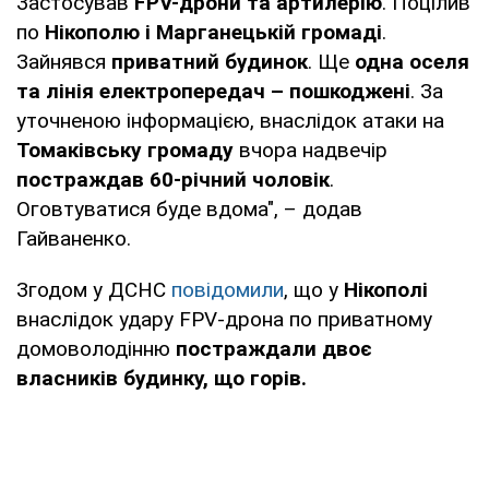
Застосував
FPV-дрони та артилерію
. Поцілив
по
Нікополю і Марганецькій громаді
.
Зайнявся
приватний будинок
. Ще
одна оселя
та лінія електропередач – пошкоджені
. За
уточненою інформацією, внаслідок атаки на
Томаківську громаду
вчора надвечір
постраждав 60-річний чоловік
.
Оговтуватися буде вдома", – додав
Гайваненко.
Згодом у ДСНС
повідомили
, що у
Нікополі
внаслідок удару FPV-дрона по приватному
домоволодінню
постраждали двоє
власників будинку, що горів.