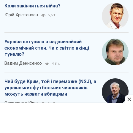
Коли закінчиться війна?
Юрій Хрістензен
5,6 т.
Україна вступила в надзвичайний
економічний стан. Чи є світло вкінці
тунелю?
Вадим Денисенко
4,8 т.
Чий буде Крим, той і переможе (NSJ), а
українських футбольних чиновників
можуть назвати вбивцями
Олександр Кірш
4,9 т.
Захід проспав загрозу: Росія може
перевірити НАТО війною