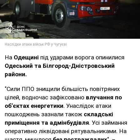
На
Одещині
під ударами ворога опинилися
Одеський та Білгород-Дністровський
райони.
"Сили ППО знищили більшість повітряних
цілей, водночас зафіксовано
влучання по
об’єктах енергетики
. Унаслідок атаки
пошкоджень зазнали також
складські
приміщення та адмінбудівля
. Усі займання
оперативно ліквідовані рятувальниками. На
щастя, минулося
без постраждалих
", –