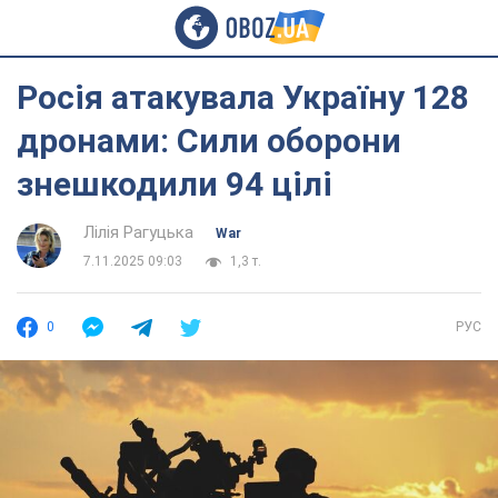
Росія атакувала Україну 128
дронами: Сили оборони
знешкодили 94 цілі
Лілія Рагуцька
War
7.11.2025 09:03
1,3 т.
0
РУС