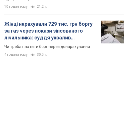
10 годин тому
21,2 т.
Жінці нарахували 729 тис. грн боргу
за газ через покази зіпсованого
лічильника: суддя ухвалив
неочікуване рішення
Чи треба платити борг через донарахування
4 години тому
30,5 т.