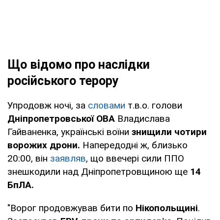
Що відомо про наслідки
російського терору
Упродовж ночі, за
словами
т.в.о. голови
Дніпропетровської ОВА
Владислава
Гайваненка, українські воїни
знищили чотири
ворожих дрони.
Напередодні ж, близько
20:00, він
заявляв
, що ввечері сили ППО
знешкодили над Дніпропетровщиною ще
14
БпЛА.
"Ворог продовжував бити по
Нікопольщині
.