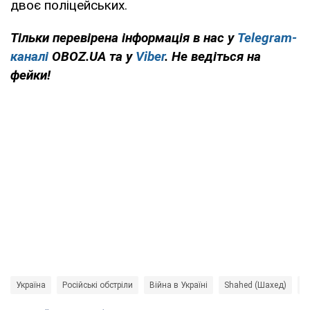
двоє поліцейських.
Тільки перевірена інформація в нас у
Telegram-
каналі
OBOZ.UA та у
Viber
. Не ведіться на
фейки!
Україна
Російські обстріли
Війна в Україні
Shahed (Шахед)
П