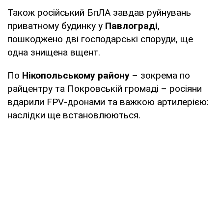
Також російський БпЛА завдав руйнувань
приватному будинку у
Павлограді
,
пошкоджено дві господарські споруди, ще
одна знищена вщент.
По
Нікопольському району
– зокрема по
райцентру та Покровській громаді – росіяни
вдарили FPV-дронами та важкою артилерією:
наслідки ще встановлюються.