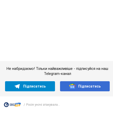
Жінці нарахували 729 тис. грн боргу за газ через
покази зіпсованого лічильника: суддя ухвалив
неочікуване рішення
Чи треба платити борг через донарахування
7 часов назад
12,0 т.
"Це Україна напала!" Оксана Вояж
викрила київського поета, якого
"зазомбували": він навіть російської