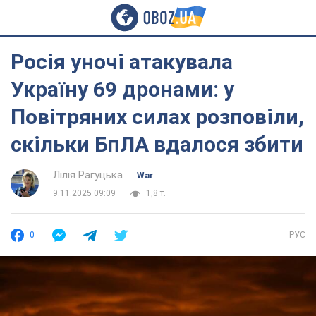
Росія уночі атакувала
Україну 69 дронами: у
Повітряних силах розповіли,
скільки БпЛА вдалося збити
Лілія Рагуцька
War
9.11.2025 09:09
1,8 т.
0
РУС