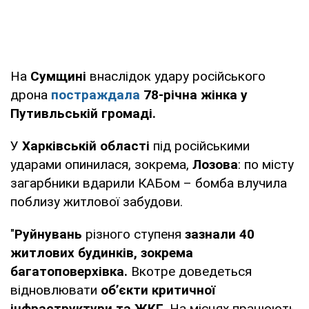
На
Сумщині
внаслідок удару російського
дрона
постраждала
78-річна жінка у
Путивльській громаді.
У
Харківській області
під російськими
ударами опинилася, зокрема,
Лозова
: по місту
загарбники вдарили КАБом – бомба влучила
поблизу житлової забудови.
"
Руйнувань
різного ступеня
зазнали 40
житлових будинків, зокрема
багатоповерхівка.
Вкотре доведеться
відновлювати
об’єкти критичної
інфраструктури та ЖКГ
. На місцях працюють