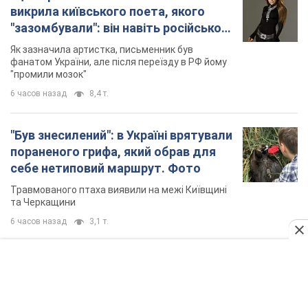
TOP NEWS
Мікрокредити без міфів: три типові сценарії