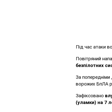
Під час атаки 
Повітряний нап
безпілотних сис
За попередніми
ворожих БпЛА різ
Зафіксовано
вл
(уламки) на 7 л