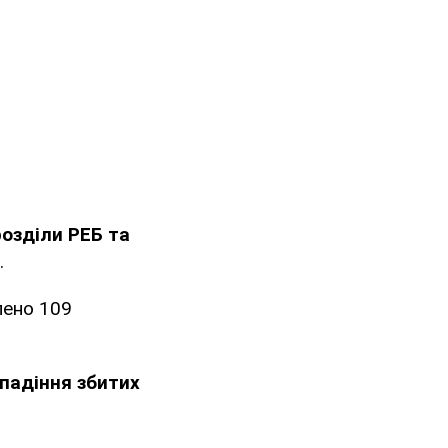
дрозділи РЕБ та
.
лено 109
падіння збитих