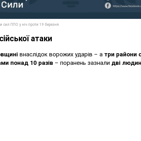
сійської атаки
овщині
внаслідок ворожих ударів – а
три райони о
ми понад 10 разів
– поранень зазнали
дві людин