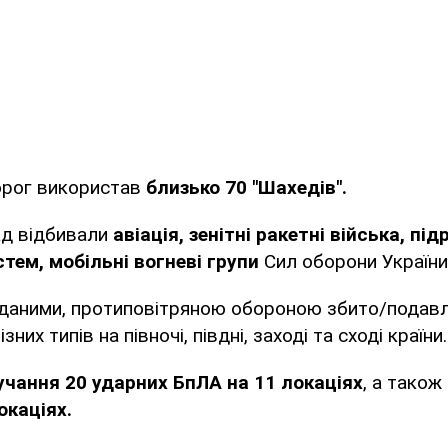
ворог використав
близько 70 "Шахедів".
ад відбивали
авіація, зенітні ракетні війська, пі
тем, мобільні вогневі групи
Сил оборони України
 даними, протиповітряною обороною збито/подав
них типів на півночі, півдні, заході та сході країни.
учання 20 ударних БпЛА на 11 локаціях
, а також
окаціях.