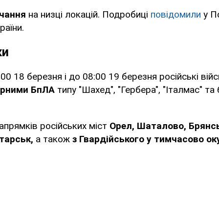
чання
на низці локацій. Подробиці
повідомили
у П
раїни.
ки
00 18 березня і до 08:00 19 березня російські вій
арними БпЛА
типу "Шахед", "Гербера", "Італмас" та
напрямків російських міст
Орел, Шаталово, Брянсь
тарськ,
а також
з Гвардійського у тимчасово о