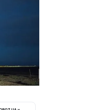
 OBOZ.UA у