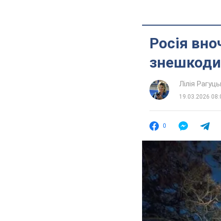
Росія вно
знешкодил
Лілія Рагуць
19.03.2026 08:
0