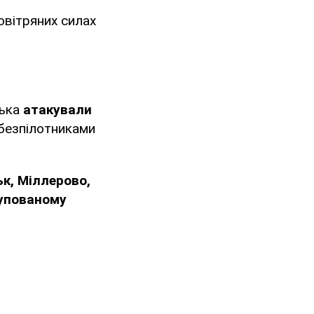
овітряних силах
ська
атакували
 безпілотниками
к, Міллерово,
купованому