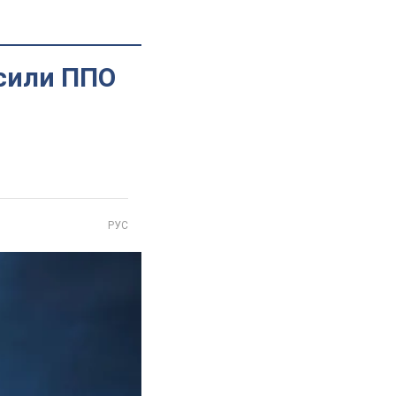
 сили ППО
РУС