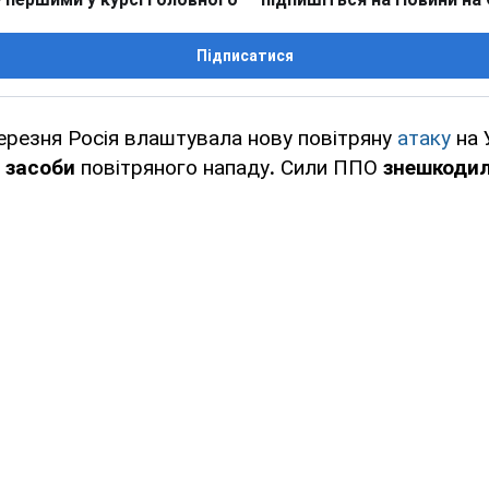
Підписатися
березня Росія влаштувала нову повітряну
атаку
на 
 засоби
повітряного нападу
.
Сили ППО
знешкодил