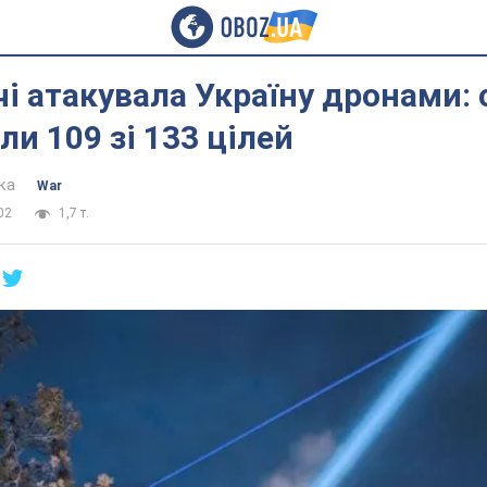
чі атакувала Україну дронами:
и 109 зі 133 цілей
ка
War
02
1,7 т.